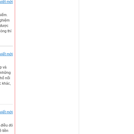
viết mới
hiểm.
nghiệm
h được
òng thí
viết mới
ẹp và
 những
phố nổi
c khác,
viết mới
 điều đó
ề tiền