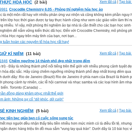
 THỨC HOÁ HỌC
(2 bài)
Xem tất cả
|
Tạo bài 
Crocodile Chemistry 6.05 - Phòng thí nghiệm hóa học ảo
c là một môn rất hay với nhiều phản ứng vui nhộn và cũng không kém phần nguy 
trên lớp học thời gian được tự tay thực hành cũng như xem các giáo viên làm thí 
ng nhiều. Vì vậy, một phòng thí nghiệm ảo tại nhà là cần thiết cho các bạn học sin
í nghiệm để nắm vững kiến thức đã học. Đến với Crocodile Chemistry, mô phỏng ph
 Hóa Học ngay trên máy tính của bạn, nơi bạn...
g tuần hoàn các nguyên tố hóa học rất hay!
GIỮ KỈ NIỆM
(11 bài)
Xem tất cả
|
Tạo bài 
Chiêm ngưỡng 14 thành phố đẹp nhất trong đêm
n trí) - Đây là những thành phố nổi tiếng trên thế giới với nhiều phong cảnh tuyệt đ
n hóa đặc sắc. Hãy cùng chiêm ngưỡng những thành phố đẹp nhất trong đêm qua
 dưới đây: Rio de Janeiro (Brazil) Rio de Janeiro ở phía nam của Brazil là thành 
ới phong cảnh tự nhiên, các lễ hội carnival và nhạc samba và các loại hình âm nhạ
 biển. Toronto (Canada) ...
thần đồng đáng khâm phục nhất thế giới
m ảnh: Những sự cố “dở khóc, dở cười”
 SẺ KINH NGHIỆM
(5 bài)
Xem tất cả
|
Tạo bài 
 học tiền bạc giúp bạn có cuộc sống sung túc
 hết mọi người đều nhận thấy tiêu tiền nhiều hơn mức mình có là điều tồi tệ, nhưng
găn được hàng triệu tín đồ mua sắm "vung tay quá trán". Dưới đây là 10 bài học v