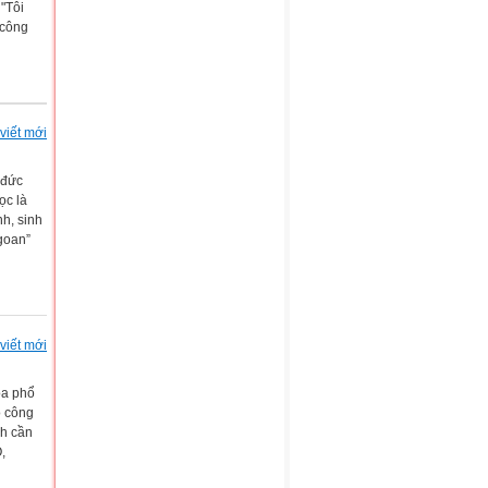
"Tôi
 công
viết mới
 đức
ọc là
h, sinh
ngoan”
viết mới
óa phổ
o công
nh cần
,