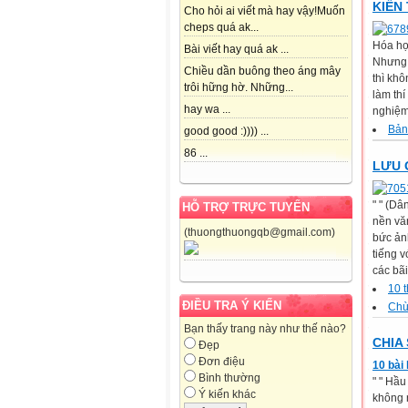
KIẾN
Cho hỏi ai viết mà hay vậy!Muốn
cheps quá ak...
Hóa họ
Bài viết hay quá ak ...
Nhưng 
Chiều dần buông theo áng mây
thì khô
trôi hững hờ. Những...
làm th
hay wa ...
nghiệm
Bản
good good :)))) ...
86 ...
LƯU 
" " (Dâ
HỖ TRỢ TRỰC TUYẾN
nền vă
(thuongthuongqb@gmail.com)
bức ảnh
tiếng v
các bãi
10 
ĐIỀU TRA Ý KIẾN
Chù
Bạn thấy trang này như thế nào?
CHIA
Đẹp
Đơn điệu
10 bài
Bình thường
" " Hầu
Ý kiến khác
không n