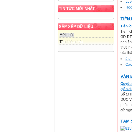
Luy
Học
TIN TỨC MỚI NHẤT
TIỆN 
Tiện íc
SẮP XẾP DỮ LIỆU
Tiện í
Mới nhất
GD-ĐT 
Tải nhiều nhất
nghiệp
thực h
của thầ
5 p
Các
VĂN 
Quyết 
giáo d
Số tư 
DỤC VÀ
phủ qu
cứ Ngh
TÂM 