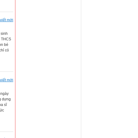
viết mới
 sinh
6B THCS
òn bé
chỉ có
viết mới
t ngày
ng dựng
a sĩ
bức