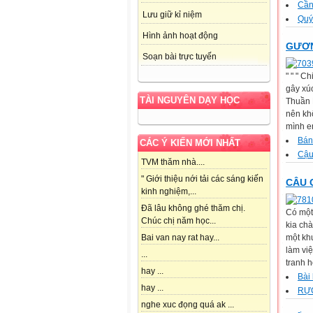
Cần
Lưu giữ kỉ niệm
Quý 
Hình ảnh hoạt động
GƯƠN
Soạn bài trực tuyến
" " " C
gây xú
TÀI NGUYÊN DẠY HỌC
Thuần M
nên kh
mình e
Bán
CÁC Ý KIẾN MỚI NHẤT
Cậu
TVM thăm nhà....
" Giới thiệu nới tải các sáng kiến
CÂU 
kinh nghiệm,...
Đã lâu không ghé thăm chị.
Có một 
Chúc chị năm học...
kia ch
một kh
Bai van nay rat hay...
làm vi
...
tranh h
hay ...
Bài
hay ...
RỰ
nghe xuc đọng quá ak ...