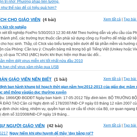
ện trí nhớ: Phương pháp liên tưởng.
 như thế nào để có hiệu quả hơn?
ÍCH CHO GIÁO VIÊN
(4 bài)
Xem tất cả
|
Tạo bài 
h Xét tốt nghiệp
ch xét tốt nghiệp FoxPro 5/30/2013 12:30:48 AM Theo hướng dẫn và yêu cầu của P
thành phố, các trường trực thuộc cần phải sử dụng công cụ FoxPro để nhập dữ liệu
 cho học sinh. Thầy, cô Click vào biểu tượng bên dưới để tải phần mềm và hướng 
iện của Phòng: Cần lưu ý: Chuyển bảng mã trong bộ gõ Tiếng Việt (Unikey hoặc Vi
y, cô qua TCVN3 (ABC) trước khi thực hiện mọi thao tác đối...
hần mềm diệt virus miễn phí tốt nhất nửa đầu 2010
h hạn chế virus xâm nhập qua USB
BẢN GIÁO VIÊN NÊN BIẾT
(1 bài)
Xem tất cả
|
Tạo bài 
định ban hành khung kế hoạch thời gian năm học2012-2013 của giáo dục mầm 
ục phổ thông vàgiáo dục thường xuyên
liệu: 1866/QĐ-BGDĐT Ngày ban hành: 17-05-2012 Tệp đính kèm: BỘ TRƯỞNG B
 ĐÀO TẠO Căn cứ Nghị định số 178/2007/NĐ-CP ngày 03 tháng 12 năm 2007 củ
y định chức năng, nhiệm vụ, quyền hạn và cơ cấu tổ chức của Bộ, cơ quan ngang
ị định số 32/2008/NĐ-CP ngày 19 tháng...
SỰ NGƯỜI GIÁO VIÊN
(42 bài)
Xem tất cả
|
Tạo bài 
Nguy hiểm khi phụ huynh để thầy 'dạy bằng roi'?