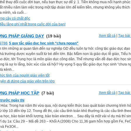
thể thay đổi cuộc đời bạn, nếu bạn thực sự để ý. 1. Tiền không mua nổi hạnh phúc 
ất nhiều năm làm việc trong một tập đoàn lớn để kiếm tiền, nhưng không yêu thích
a mình, và cuối...
ng cây có chất độc
iều lãng phí nhất trong cuộc đời của bạn!
NG PHÁP GIẢNG DẠY
(19 bài)
Xem tất cả
|
Tạo bài 
5 quy tắc giáo dục học sinh “chưa ngoan”
ần lớn những ai quan tâm đến sự nghiệp GD đều luôn tự hỏi: công tác giáo dục đạo
hà trường được xuyên suốt từ bé đến lớn. Bậc Mầm non là giáo dục lễ giáo, Tiểu h
o đức, tới Trung học là môn giáo dục công dân. Thế nhưng vấn đề đạo đức học sin
ng là sự lo lắng, bức xúc của xã hội? Hy vọng 5 quy tắc giáo dục học sinh “chưa 
là kênh...
ức tính của người giáo viên tốt
yện đi đứng của giáo viên trên lớp
NG PHÁP HỌC TẬP
(7 bài)
Xem tất cả
|
Tạo bài 
 trước ngày thi
n Hóa: Trong hai năm thi vừa qua, nội dung kiến thức bao quát toàn chương trình h
ừ lớp 10 đến lớp 12. Trong đề thi, các câu tính toán khó thường là các câu tính the
a học, bào toàn khối lượng, bào toàn electron… Sau đây là một vài ví dụ mà thí si
 Ví dụ 1a: Câu 29 – Mã đề 263 – Khối A (2008) Cho 11,36 gam hỗn hợp gồm Fe, FeO
và Fe3O4...