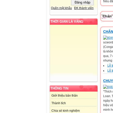
Nếu đã 
Quên mật khẩu
ĐK thành viên
Chân 
THỜI GIAN LÀ VÀNG
CHÂN
ucwords
(Conga
là khô
qua, 7
nhưng g
Lễ 
Lễ 
CHUY
THÔNG TIN
"Thích 
Giới thiệu bản thân
Loan. T
ngày h
Thành tích
hiệu vớ
minh h
Chia sẻ kinh nghiệm