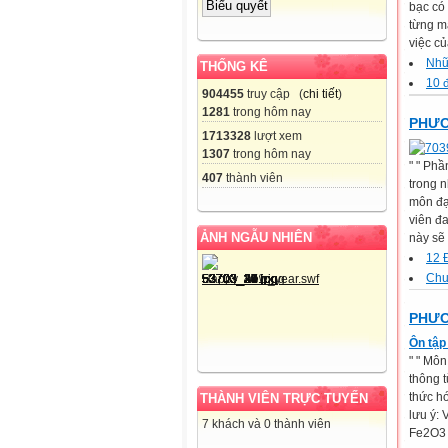
bạc có 
từng m
việc củ
Nhữ
THỐNG KÊ
10 đ
904455
truy cập (
chi tiết
)
1281
trong hôm nay
PHƯƠ
1713328
lượt xem
1307
trong hôm nay
" " Ph
407
thành viên
trong n
môn đạ
viên đa
ẢNH NGẪU NHIÊN
này sẽ 
12 Đ
Chu
PHƯƠ
Ôn tập
" " Mô
thông t
thức hó
THÀNH VIÊN TRỰC TUYẾN
lưu ý:
7 khách và 0 thành viên
Fe2O3 