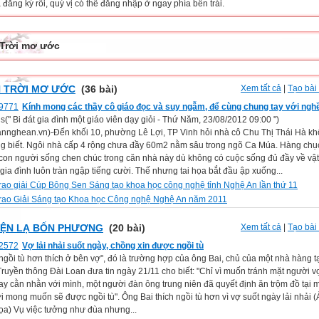
đăng ký rồi, quý vị có thể đăng nhập ở ngay phía bên trái.
Trời mơ ước
 TRỜI MƠ ƯỚC
(36 bài)
Xem tất cả
|
Tạo bài 
Kính mong các thầy cô giáo đọc và suy ngẫm, để cùng chung tay với ngh
(" Bi đát gia đình một giáo viên dạy giỏi - Thứ Năm, 23/08/2012 09:00 ")
nnghean.vn)-Đến khối 10, phường Lê Lợi, TP Vinh hỏi nhà cô Chu Thị Thái Hà kh
ng biết. Ngôi nhà cấp 4 rộng chưa đầy 60m2 nằm sâu trong ngõ Ca Múa. Hàng ch
 con người sống chen chúc trong căn nhà này dù không có cuộc sống đủ đầy về vật
ia đình luôn tràn ngập tiếng cười. Thế nhưng tai họa bắt đầu ập xuống...
trao giải Cúp Bông Sen Sáng tạo khoa học công nghệ tỉnh Nghệ An lần thứ 11
trao Giải Sáng tạo Khoa học Công nghệ Nghệ An năm 2011
ỆN LẠ BỐN PHƯƠNG
(20 bài)
Xem tất cả
|
Tạo bài 
Vợ lải nhải suốt ngày, chồng xin được ngồi tù
ngồi tù hơn thích ở bên vợ", đó là trường hợp của ông Bai, chủ của một nhà hàng t
ruyền thông Đài Loan đưa tin ngày 21/11 cho biết: "Chỉ vì muốn tránh mặt người v
ay cằn nhằn với mình, một người đàn ông trung niên đã quyết định ăn trộm đồ tại 
i mong muốn sẽ được ngồi tù". Ông Bai thích ngồi tù hơn vì vợ suốt ngày lải nhải 
ọa) Vụ việc tưởng như đùa nhưng...