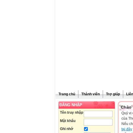
Trang chủ
Thành viên
Trợ giúp
Liê
ĐĂNG NHẬP
Chào 
Tên truy nhập
Quý vị 
của Th
Mật khẩu
Nếu ch
Ghi nhớ
tại đây