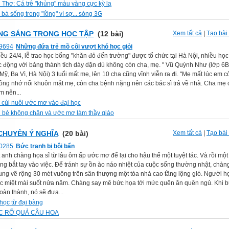
 Thơ: Cá trê "khủng" màu vàng cực kỳ lạ
bà sống trong "lồng" vì sợ... sóng 3G
G SÁNG TRONG HỌC TẬP
(12 bài)
Xem tất cả
|
Tạo bài 
Những đứa trẻ mồ côi vượt khó học giỏi
hiều 24/4, lễ trao học bổng "khăn đỏ đến trường" được tổ chức tại Hà Nội, nhiều học
c động với bảng thành tích dày dặn dù không còn cha, mẹ. " Vũ Quỳnh Như (lớp 
ỹ, Ba Vì, Hà Nội) 3 tuổi mất mẹ, lên 10 cha cũng vĩnh viễn ra đi. "Mẹ mất lúc em c
ông nhớ nổi khuôn mặt mẹ, còn cha bệnh nặng nên các bác sĩ trả về nhà. Cha mẹ 
m nên...
 củi nuôi ước mơ vào đại học
 bé không chân và ước mơ làm thầy giáo
CHUYÊN Ý NGHĨA
(20 bài)
Xem tất cả
|
Tạo bài 
Bức tranh bị bôi bẩn
anh chàng họa sĩ từ lâu ôm ấp ước mơ để lại cho hậu thế một tuyệt tác. Và rồi mộ
àng bắt tay vào việc. Ðể tránh sự ồn ào náo nhiệt của cuộc sống thường nhật, chà
ung vẽ rộng 30 mét vuông trên sân thượng một tòa nhà cao tầng lộng gió. Người họ
ệc miệt mài suốt nửa năm. Chàng say mê bức họa tới mức quên ăn quên ngủ. Khi 
oàn thành, nó sẽ đưa...
 học từ đại bàng
C RỠ QUẢ CẦU HOA