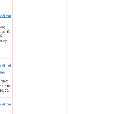
viết mới
hòng
 xét tốt
dẫn
etkey)
viết mới
non,
Ộ GIÁO
a Chính
 Bộ; Căn
viết mới