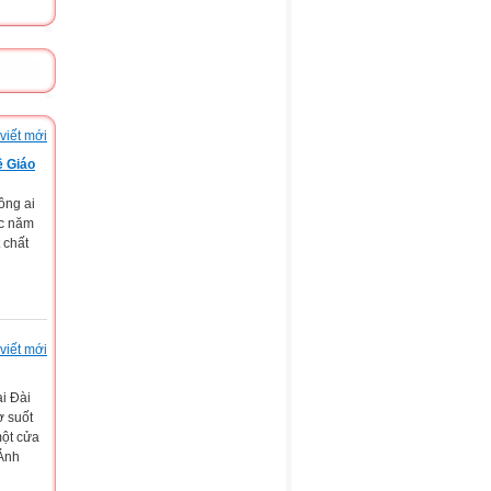
viết mới
ề Giáo
ông ai
ục năm
 chất
viết mới
ại Đài
ợ suốt
một cửa
(Ảnh