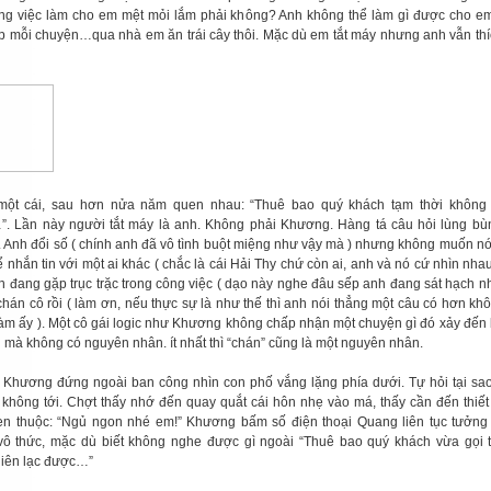
ng việc làm cho em mệt mỏi lắm phải không? Anh không thể làm gì được cho em
úp mỗi chuyện…qua nhà em ăn trái cây thôi. Mặc dù em tắt máy nhưng anh vẫn th
ột cái, sau hơn nửa năm quen nhau: “Thuê bao quý khách tạm thời không l
. Lần này người tắt máy là anh. Không phải Khương. Hàng tá câu hỏi lùng bù
. Anh đổi số ( chính anh đã vô tình buột miệng như vậy mà ) nhưng không muốn nó
ể nhắn tin với một ai khác ( chắc là cái Hải Thy chứ còn ai, anh và nó cứ nhìn nhau
Anh đang gặp trục trặc trong công việc ( dạo này nghe đâu sếp anh đang sát hạch n
 chán cô rồi ( làm ơn, nếu thực sự là như thế thì anh nói thẳng một câu có hơn kh
làm ấy ). Một cô gái logic như Khương không chấp nhận một chuyện gì đó xảy đến 
 mà không có nguyên nhân. ít nhất thì “chán” cũng là một nguyên nhân.
 Khương đứng ngoài ban công nhìn con phố vắng lặng phía dưới. Tự hỏi tại sao
không tới. Chợt thấy nhớ đến quay quắt cái hôn nhẹ vào má, thấy cần đến thiết
en thuộc: “Ngủ ngon nhé em!” Khương bấm số điện thoại Quang liên tục tưởng
vô thức, mặc dù biết không nghe được gì ngoài “Thuê bao quý khách vừa gọi 
liên lạc được…”