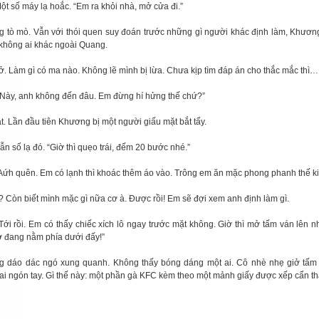
. Một số máy lạ hoắc. “Em ra khỏi nhà, mở cửa đi.”
 tò mò. Vẫn với thói quen suy đoán trước những gì người khác định làm, Khươn
 không ai khác ngoài Quang.
. Làm gì có ma nào. Không lẽ mình bị lừa. Chưa kịp tìm đáp án cho thắc mắc thì…
. “ Này, anh không đến đâu. Em đừng hí hửng thế chứ?”
t. Lần đầu tiên Khương bị một người giấu mặt bắt tẩy.
. Vẫn số lạ đó. “Giờ thì quẹo trái, đếm 20 bước nhé.”
t. “Aứh quên. Em có lạnh thì khoác thêm áo vào. Trông em ăn mặc phong phanh thế 
? Còn biết mình mặc gì nữa cơ à. Được rồi! Em sẽ đợi xem anh định làm gì.
. “Tới rồi. Em có thấy chiếc xích lô ngay trước mặt không. Giờ thì mở tấm ván lên n
ờ đang nằm phía dưới đấy!”
 dáo dác ngó xung quanh. Không thấy bóng dáng một ai. Cô nhè nhẹ giở tấm 
ai ngón tay. Gì thế này: một phần gà KFC kèm theo một mảnh giấy được xếp cẩn th