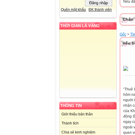
Nếu đã 
Quên mật khẩu
ĐK thành viên
Chân 
THỜI GIAN LÀ VÀNG
Gốc
>
Tì
nếu b
“Thuê 
hôm na
người 
nhận c
THÔNG TIN
của Kh
Giới thiệu bản thân
động t
ngay cả
Thành tích
ngoài 
Chia sẻ kinh nghiệm
quen vớ