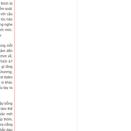
thích bị
ểm soát.
 với cậu
 lúc nào
ông nghe
ách móc.
y.
rong mỗi
 tâm đến
chơi về,
Thích à?
 gì lãng
Khương,
st dates
 vị khác
u tay ra
dậy bỗng
 làm thế
giác mới
ấp thỏm,
mưa nắng
Chắc dạo