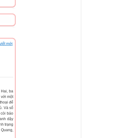
viết mới
 Hai, ba
 với một
thoại để
ủ. Và số
 còi báo
anh dậy
nh trạng
i Quang,