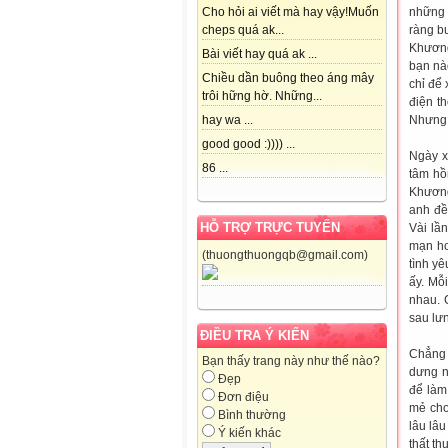
những 
Cho hỏi ai viết mà hay vậy!Muốn
ràng b
cheps quá ak...
Khương
Bài viết hay quá ak ...
bạn nà
Chiều dần buông theo áng mây
chỉ để
trôi hững hờ. Những...
điện t
Nhưng t
hay wa ...
good good :)))) ...
Ngày x
86 ...
tâm hồ
Khương
anh đề
HỖ TRỢ TRỰC TUYẾN
Vài lầ
mạn hơ
(thuongthuongqb@gmail.com)
tình y
ấy. Mỗ
nhau. 
sau lưn
ĐIỀU TRA Ý KIẾN
Chẳng 
Bạn thấy trang này như thế nào?
dưng n
Đẹp
để làm
Đơn điệu
mẻ cho
Bình thường
lâu lâ
Ý kiến khác
thất t