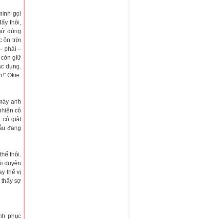
mình gọi
ấy thôi,
hử dùng
 ôn trời
– phải –
 còn giữ
ác dụng.
!” Okie.
“máy anh
nhiên cô
 cô giật
dẫu đang
hế thôi.
ồi duyên
y thế vị
 thấy sợ
inh phục