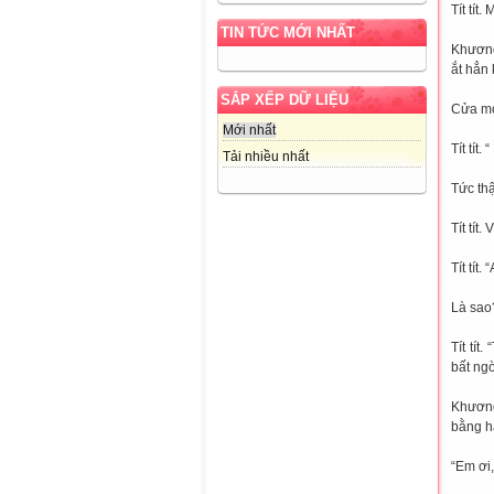
Tít tít
TIN TỨC MỚI NHẤT
Khương
ắt hẳn
SẮP XẾP DỮ LIỆU
Cửa mở
Mới nhất
Tít tít
Tải nhiều nhất
Tức thậ
Tít tít
Tít tí
Là sao
Tít tít
bất ng
Khương
bằng h
“Em ơi,