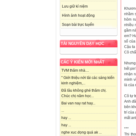
Lưu giữ kỉ niệm
Khương
nhầm s
Hình ảnh hoạt động
hôm na
Soạn bài trực tuyến
nhiều 
gầm nà
em? Ha
số của
TÀI NGUYÊN DẠY HỌC
Cậu ta
Cô chấ
CÁC Ý KIẾN MỚI NHẤT
Nhưng 
hết pin
TVM thăm nhà....
nhận r
" Giới thiệu nới tải các sáng kiến
mình v
kinh nghiệm,...
là của 
Đã lâu không ghé thăm chị.
Cô tự t
Chúc chị năm học...
Anh đã
Bai van nay rat hay...
bên kh
...
trí của
mất an
hay ...
hay ...
***
nghe xuc đọng quá ak ...
Thi th