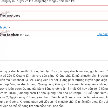
đăng ký rồi, quý vị có thể đăng nhập ở ngay phía bên trái.
Trời mơ ước
nh yêu
>
ỗng ta chán nhau....
Tạo bài 
bao quý khách tạm thời không liên lạc được, xin quý khách vui lòng gọi lại sau…”
y cứ 22g là Quang tắt máy cho đến sáng. Không phải là một chuyện bình thường
luôn mở điện thoại 24 / 24. Công việc đòi hỏi Quang phải thường xuyên nghe điện 
ác hợp đồng từ khách hàng. Quang cũng không có thói quen tắt máy kể cả khi ng
ương luôn được Quang gài bằng tiếng chuông ầm ĩ nhất. Cô hay trêu đó là tiếng
ầm xa 10km ( khỏang cách từ nhà Quang đến nhà Khương) - đủ để đánh thức 
 lúc 2, 3g giờ sáng. 6 tháng yêu nhau, điện thoại Quang chưa một lần nằm trong tì
vùng phủ sóng. Khương quen với việc cứ hở chút hở chút là nhấc điện thoại lên gọ
i việc có thể dễ dàng tìm anh bất cứ khi nào cần.