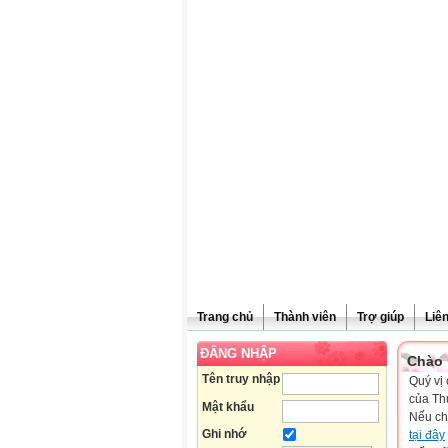
Trang chủ
Thành viên
Trợ giúp
Liê
ĐĂNG NHẬP
Chào 
Tên truy nhập
Quý vị 
của Th
Mật khẩu
Nếu ch
Ghi nhớ
tại đây