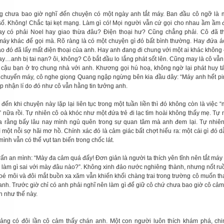
 chưa bao giờ nghĩ đến chuyện có một ngày anh tắt máy. Ban đầu cô ngỡ là 
ố. Không! Chắc tại kẹt mạng. Làm gì có! Mọi người vẫn cứ gọi cho nhau ầm ầm đ
y có phải Noel hay giao thừa đâu? Điện thoại hư? Cũng chẳng phải. Cô đã t
máy khác để gọi mà. Rõ ràng là có một chuyện gì đó bất bình thường. Hay đứa ác
o đó đã lấy mất điện thoại của anh. Hay anh đang đi chung với một ai khác không 
y…anh bị tai nạn? ôi, không? Cô bắt đầu lo lắng phát sốt lên. Cũng may là cô vẫn
 cậu bạn ở trọ chung nhà với anh. Khương gọi hú hoạ, không ngờ lại phát huy t
 chuyển máy, cô nghe giọng Quang ngập ngừng bên kia đầu dây: “Máy anh hết pin
p nhận lí do đó như cô vẫn hằng tin tưởng anh.
đến khi chuyện này lặp lại liên tục trong một tuần liền thì đó không còn là việc 
” nữa rồi. Tự nhiên cô oà khóc như một đứa trẻ đi lạc tìm hoài không thấy mẹ. Tự 
a rằng bấy lâu nay mình ngủ quên trong sự quan tâm mà anh đem lại. Tự nhiên
ì một nỗi sợ hãi mơ hồ. Chính xác đó là cảm giác bất chợt hiểu ra: một cái gì đó 
mình vẫn có thể vụt tan biến trong chốc lát.
rấn an mình: “Mày đa cảm quá đấy! Đơn giản là người ta thích yên tĩnh nên tắt máy t
 làm gì sai với mày đâu nào?”. Không xinh đảo nước nghiêng thành, nhưng nốt ru
oé môi và đôi mắt buồn xa xăm vẫn khiến khối chàng trai trong trường cô muốn tha
 anh. Trước giờ chỉ có anh phải nghĩ nên làm gì để giữ cô chứ chưa bao giờ cô cảm
h như thế này.
oảng có đôi lần cô cảm thấy chán anh. Một con người luôn thích khám phá, ch