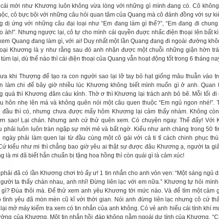
cái mới như Khương luôn không vừa lòng với những gì mình đang có. Cô không 
uộc, cô bực bội với những câu hỏi quan tâm của Quang mà cô đánh đồng với sự ki
 dị ứng với những câu đại loại như “Em đang làm gì thế?”, “Em đang đi chung
o àh!”. Nhưng ngược lại, cô tự cho mình cái quyền đuợc nhấc điện thoại lên bất kì
 xem Quang đang làm gì, với ai! Duy nhất một lần Quang đang đi ngoài đường kh
hoại Khương là y như rằng sau đó anh nhận được một chuỗi những giận hờn tr
úm lại, dù thế nào thì cái điện thoại của Quang vẫn hoạt động tốt trong 6 tháng na
ưa khi Thượng đế tạo ra con người sao lại lỡ tay bỏ hạt giống mâu thuẫn vào t
n làm chi để bây giờ nhiều lúc Khương không biết mình muốn gì ở anh. Quan
 quá thì Khương đâm cáu kỉnh. Thờ ơ thì Khương lại trách anh bỏ bê. Mỗi tối đi 
u hôn nhẹ lên má và không quên nói một câu quen thuộc “Em ngủ ngon nhé!”. 
n đầu thì có, nhưng chưa được mấy hôm Khương lại cảm thấy nhàm. Không còn
n sao! Lại chán. Nhưng anh cứ thử quên xem. Có chuyện ngay. Thế đấy! Với 
êu phải luôn luôn tràn ngập sự mới mẻ và bất ngờ. Kiểu như anh chàng trong 50 fir
i ngày phải làm quen lại từ đầu cùng một cô gái với cả ti tỉ cách chinh phục thú
Cứ kiểu như mi thì chẳng bao giờ yêu ai thật sự được đâu Khương ạ, người ta giấ
g là mi đã biết hắn chuẩn bị tặng hoa hồng thì còn quái gì là cảm xúc!
phải đã có lần Khương chơi trò ấy ư! 1 tin nhắn cho anh vỏn vẹn: “Một sáng ngủ 
gười ta thấy chán nhau, anh nhỉ! Đừng liên lạc với em nữa.” Khương tự hỏi mình
 gì? Đùa thôi mà. Để thử xem anh yêu Khương tới mức nào. Và để tìm một cảm 
 tình yêu đã mòn mèn cũ kĩ với thời gian. Nói anh đừng liên lạc nhưng cô cứ th
u lại mở máy kiểm tra xem có tin nhắn của anh không. Có vẻ anh hiểu cái tính khí 
hường của Khương. Một tin nhắn hồi đáp không nằm ngoài dự tính của Khương. “