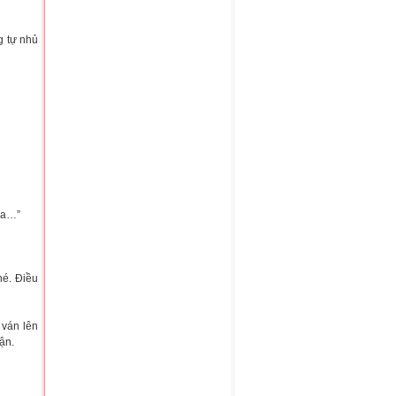
g tự nhủ
kia…”
hé. Điều
ván lên
ận.