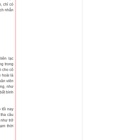
, chỉ có
ích nhắn
iên lạc
ng trong
i cho cô
 hoài là
hân viên
ông, như
bất bình
 tối nay
 tha câu
 như trở
tạm thời