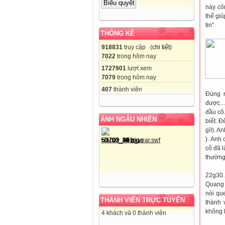
này cô
thể gi
tin”.
THỐNG KÊ
918831
truy cập (
chi tiết
)
7022
trong hôm nay
1727901
lượt xem
7079
trong hôm nay
407
thành viên
Đùng m
được…”
đầu cô
ẢNH NGẪU NHIÊN
biết. Đ
gì!). 
). Anh
cô đã 
thường
22g30.
Quang 
nói qu
THÀNH VIÊN TRỰC TUYẾN
thành 
không 
4 khách và 0 thành viên