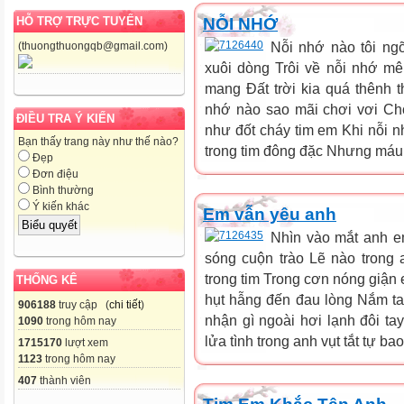
NỖI NHỚ
HỖ TRỢ TRỰC TUYẾN
Nỗi nhớ nào tôi ng
(thuongthuongqb@gmail.com)
xuôi dòng Trôi về nỗi nhớ m
mang Đất trời kia quá thênh t
nhớ nào sao mãi chơi vơi Ch
ĐIỀU TRA Ý KIẾN
như đốt cháy tim em Khi nỗi 
Bạn thấy trang này như thế nào?
trong tim đông đặc Nhưng máu 
Đẹp
Đơn điệu
Bình thường
Ý kiến khác
Em vẫn yêu anh
Nhìn vào mắt anh 
sóng cuộn trào Lẽ nào trong 
trong tim Trong cơn nóng giận
THỐNG KÊ
hụt hẫng đến đau lòng Nắm ta
906188
truy cập (
chi tiết
)
nhận gì ngoài hơi lạnh đôi t
1090
trong hôm nay
lửa tình trong anh vụt tắt tự ba
1715170
lượt xem
1123
trong hôm nay
407
thành viên