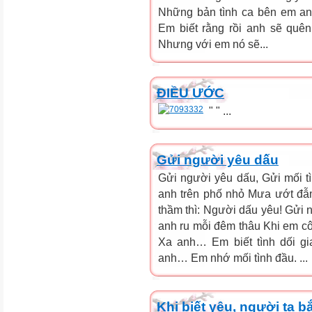
Những bản tình ca bên em an
Em biết rằng rồi anh sẽ quê
Nhưng với em nó sẽ...
ĐIỀU ƯỚC
" " ...
Gửi người yêu dấu
Gửi người yêu dấu, Gửi mối 
anh trên phố nhỏ Mưa ướt đẫ
thầm thì: Người dấu yêu! Gửi n
anh ru mỗi đêm thâu Khi em c
Xa anh… Em biết tình dối 
anh… Em nhớ mối tình đầu. ...
Khi biết yêu, người ta b