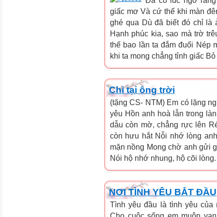
Đã có lúc ngỡ rằng
giấc mơ Và cứ thế khi màn đ
ghé qua Dù đã biết đó chỉ l
Hạnh phúc kia, sao mà trờ trê
thế bao lần ta đắm đuối Nép
khi ta mong chẳng tỉnh giấc Bỏ
Chỉ tại ông trời
(tặng CS- NTM) Em có lặng ngh
yêu Hồn anh hoà lẫn trong là
dẫu còn mờ, chẳng rực lên Ré
còn hưu hắt Nỗi nhớ lòng an
mặn nồng Mong chờ anh gửi gi
Nói hộ nhớ nhung, hộ cõi lòng.
NƠI TÌNH YÊU BẮT ĐẦU
Tình yêu đầu là tình yêu củ
Cho cuộc sống em muôn vạn 