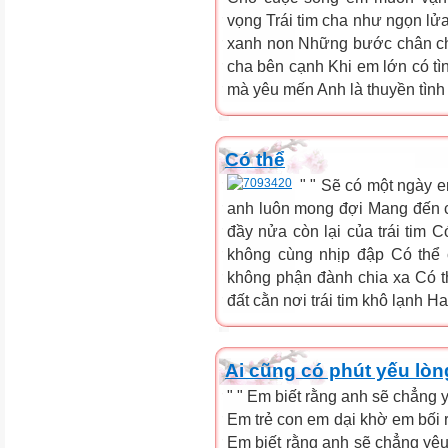
vọng Trái tim cha như ngọn l
xanh non Những bước chân ch
cha bên cạnh Khi em lớn có t
mà yêu mến Anh là thuyền tình
Có thể
" " Sẽ có một ngày e
anh luôn mong đợi Mang đến c
đầy nửa còn lại của trái tim Có
không cùng nhịp đập Có thể 
không phận đành chia xa Có t
đất cằn nơi trái tim khô lạnh Hay
Ai cũng có phút yếu lòn
" " Em biết rằng anh sẽ chẳng 
Em trẻ con em dại khờ em bối 
Em biết rằng anh sẽ chẳng yêu