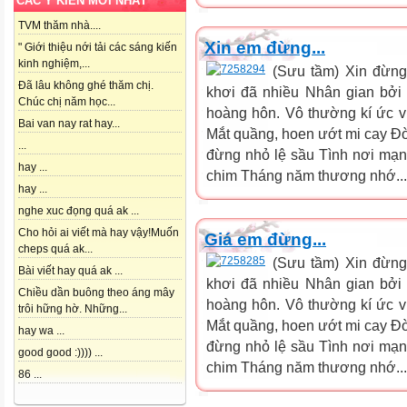
CÁC Ý KIẾN MỚI NHẤT
TVM thăm nhà....
Xin em đừng...
" Giới thiệu nới tải các sáng kiến
kinh nghiệm,...
(Sưu tầm) Xin đừn
Đã lâu không ghé thăm chị.
khơi đã nhiều Nhân gian bởi 
Chúc chị năm học...
hoàng hôn. Vô thường kí ức v
Bai van nay rat hay...
Mắt quầng, hoen ướt mi cay Đờ
...
đừng nhỏ lệ sầu Tình nơi mạn
hay ...
chim Tháng năm thương nhớ...
hay ...
nghe xuc đọng quá ak ...
Cho hỏi ai viết mà hay vậy!Muốn
Giá em đừng...
cheps quá ak...
(Sưu tầm) Xin đừn
Bài viết hay quá ak ...
khơi đã nhiều Nhân gian bởi 
Chiều dần buông theo áng mây
hoàng hôn. Vô thường kí ức v
trôi hững hờ. Những...
Mắt quầng, hoen ướt mi cay Đờ
hay wa ...
đừng nhỏ lệ sầu Tình nơi mạn
good good :)))) ...
chim Tháng năm thương nhớ...
86 ...