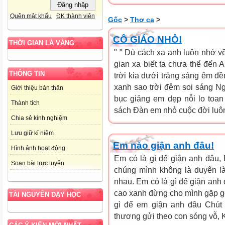
Quên mật khẩu
ĐK thành viên
Gốc
>
Thơ ca
>
CÔ GIÁO NHỎ!
THỜI GIAN LÀ VÀNG
" " Dù cách xa anh luôn nhớ về
gian xa biết ta chưa thể đến
THÔNG TIN
trời kia dưới trăng sáng êm đề
xanh sao trời đêm soi sáng Ng
Giới thiệu bản thân
bục giảng em dẹp nỗi lo toa
Thành tích
sách Đàn em nhỏ cuộc đời luôn
Chia sẻ kinh nghiệm
Lưu giữ kỉ niệm
Em nào giận anh đâu!
Hình ảnh hoạt động
Em có là gì để giận anh đâu,
Soạn bài trực tuyến
chúng mình không là duyên l
nhau. Em có là gì để giận anh 
cao xanh đừng cho mình gặp gỡ
TÀI NGUYÊN DẠY HỌC
gì để em giận anh đâu Chút 
thương gửi theo con sóng vỗ, K