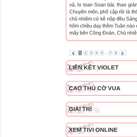
vả, lo toan Soạn bài, thao giả
Chuyên môn, phổ cập rồi là t
chủ nhiệm cứ kê nộp đều Sáng 
hôm chiều dạy thêm Tuần nào c
mấy bên Công Đoàn, Chủ nhiệm
...
1
2
3
4
5
7
8
LIÊN KẾT VIOLET
CAO THỦ CỜ VUA
GIẢI TRÍ
XEM TIVI ONLINE