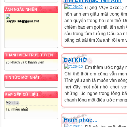
Tim Em Khắc Tên Anh
(Tặng VQV-07cd1) 
ẢNH NGẪU NHIÊN
hồn anh em giấu mãi trong ti
anh quyện trong hơi em thở 
chiêm bao em gọi mãi tên anh 
sâu trong tâm tưởng Dẫu xa 
bằng cả trái tim Xa anh rồi em 
THÀNH VIÊN TRỰC TUYẾN
DẠI KHỜ
26 khách và 0 thành viên
Em thầm ước ngày m
Chỉ thế thôi em cũng vẫn mo
TIN TỨC MỚI NHẤT
Tình yêu anh là muôn vàn sóng
nơi đây một nỗi nhớ chơi vơ
những lúc nghe trong lòng b
SẮP XẾP DỮ LIỆU
chạnh lòng một điều ước mong
Mới nhất
Tải nhiều nhất
Hạnh phúc…