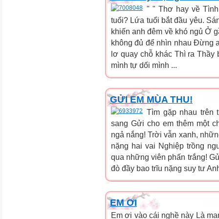
" " Thơ hay về Tìn
tuổi? Lứa tuổi bắt đầu yêu. S
khiến anh đêm về khó ngủ Ở g
không đủ để nhìn nhau Đừng ai
lơ quay chỗ khác Thì ra Thầy b
mình tự dối mình ...
GỬI EM MÙA THU!
Tìm gặp nhau trên t
sang Gửi cho em thêm một ch
ngả nắng! Trời vẫn xanh, nhữ
nặng hai vai Nghiệp trồng ng
qua những viên phấn trắng! Gử
đò đầy bao trĩu nặng suy tư An
EM ƠI
Em ơi vào cái nghề này Là man