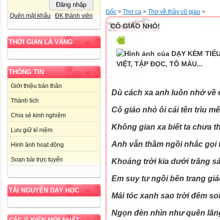
Gốc
>
Thơ ca
>
Thơ về thầy cô giáo
>
Quên mật khẩu
ĐK thành viên
CÔ GIÁO NHỎ!
THỜI GIAN LÀ VÀNG
THÔNG TIN
Giới thiệu bản thân
Dù cách xa anh luôn nhớ về
Thành tích
Cô giáo nhỏ ôi cái tên trìu m
Chia sẻ kinh nghiệm
Không gian xa biết ta chưa t
Lưu giữ kỉ niệm
Anh vẫn thầm ngồi nhắc gọi 
Hình ảnh hoạt động
Soạn bài trực tuyến
Khoảng trời kia dưới trăng 
Em suy tư ngồi bên trang giá
TÀI NGUYÊN DẠY HỌC
Mái tóc xanh sao trời đêm so
Ngọn đèn nhìn như quên lãng