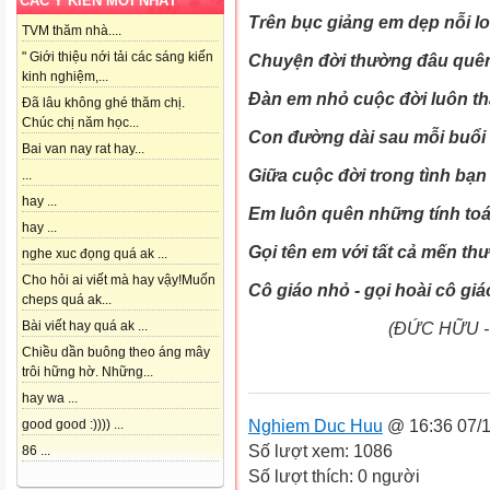
CÁC Ý KIẾN MỚI NHẤT
Trên bục giảng em dẹp nỗi lo
TVM thăm nhà....
" Giới thiệu nới tải các sáng kiến
Chuyện đời thường đâu quên
kinh nghiệm,...
Đàn em nhỏ cuộc đời luôn t
Đã lâu không ghé thăm chị.
Chúc chị năm học...
Con đường dài sau mỗi buổi 
Bai van nay rat hay...
Giữa cuộc đời trong tình bạ
...
hay ...
Em luôn quên những tính to
hay ...
Gọi tên em với tất cả mến th
nghe xuc đọng quá ak ...
Cho hỏi ai viết mà hay vậy!Muốn
Cô giáo nhỏ - gọi hoài cô gi
cheps quá ak...
Bài viết hay quá ak ...
(ĐỨC HỮU - 
Chiều dần buông theo áng mây
trôi hững hờ. Những...
hay wa ...
Nghiem Duc Huu
@ 16:36 07/1
good good :)))) ...
Số lượt xem: 1086
86 ...
Số lượt thích: 0 người