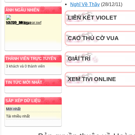
Nghĩ Về Thầy
(28/12/11)
ẢNH NGẪU NHIÊN
LIÊN KẾT VIOLET
CAO THỦ CỜ VUA
GIẢI TRÍ
THÀNH VIÊN TRỰC TUYẾN
3 khách và 0 thành viên
XEM TIVI ONLINE
TIN TỨC MỚI NHẤT
SẮP XẾP DỮ LIỆU
Mới nhất
Tải nhiều nhất