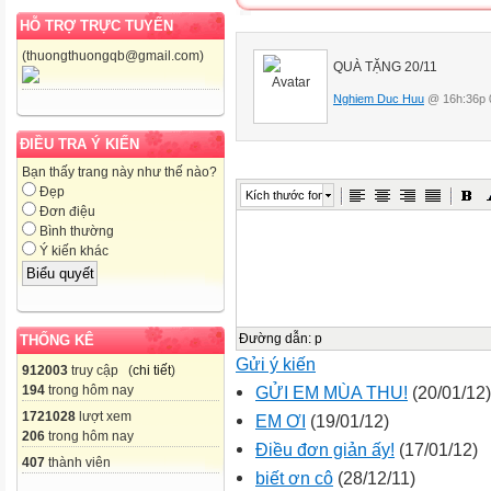
HỖ TRỢ TRỰC TUYẾN
(thuongthuongqb@gmail.com)
QUÀ TẶNG 20/11
Nghiem Duc Huu
@ 16h:36p 
ĐIỀU TRA Ý KIẾN
Bạn thấy trang này như thế nào?
Đẹp
Kích thước font
Đơn điệu
Bình thường
Ý kiến khác
Đường dẫn
:
p
THỐNG KÊ
Gửi ý kiến
912003
truy cập (
chi tiết
)
194
trong hôm nay
GỬI EM MÙA THU!
(20/01/12)
1721028
lượt xem
EM ƠI
(19/01/12)
206
trong hôm nay
Điều đơn giản ấy!
(17/01/12)
407
thành viên
biết ơn cô
(28/12/11)