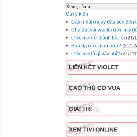
Đường dẫn
:
p
Gửi ý kiến
Cảm nhân ngày đầu tiên đến 
Cha đã thổi vào tôi ước mơ đ
Ước mơ trở thành bác sĩ
(21/1
Ban đã ước mơ chưa?
(21/12
Ước mơ là gì vây nhỉ?
(21/12/
LIÊN KẾT VIOLET
CAO THỦ CỜ VUA
GIẢI TRÍ
XEM TIVI ONLINE