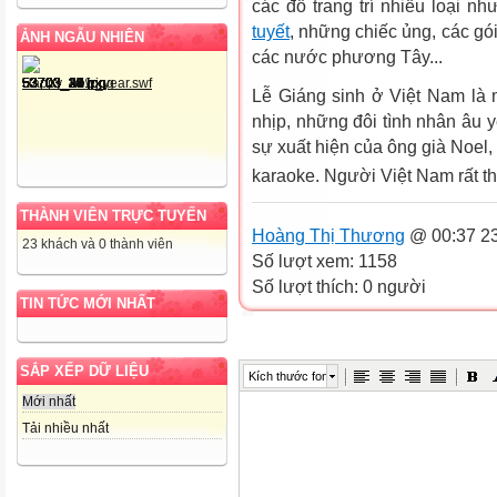
các đồ trang trí nhiều loại 
tuyết
, những chiếc ủng, các gói
ẢNH NGẪU NHIÊN
các nước phương Tây...
Lễ Giáng sinh ở Việt Nam là 
nhịp, những đôi tình nhân âu 
sự xuất hiện của ông già Noel, 
karaoke. Người Việt Nam rất th
THÀNH VIÊN TRỰC TUYẾN
Hoàng Thị Thương
@ 00:37 23
23 khách và 0 thành viên
Số lượt xem: 1158
Số lượt thích: 0 người
TIN TỨC MỚI NHẤT
SẮP XẾP DỮ LIỆU
Kích thước font
Mới nhất
Tải nhiều nhất