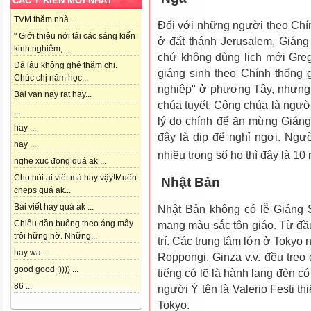
CÁC Ý KIẾN MỚI NHẤT
TVM thăm nhà....
Đối với những người theo Chí
" Giới thiệu nới tải các sáng kiến
ở đất thánh Jerusalem, Giáng 
kinh nghiệm,...
chứ không dùng lịch mới Grego
Đã lâu không ghé thăm chị.
giáng sinh theo Chính thống
Chúc chị năm học...
nghiệp" ở phương Tây, nhưng 
Bai van nay rat hay...
chúa tuyết. Công chúa là người
...
lý do chính để ăn mừng Giáng
hay ...
đây là dịp để nghỉ ngơi. Ngườ
hay ...
nhiều trong số họ thì đây là 1
nghe xuc đọng quá ak ...
Cho hỏi ai viết mà hay vậy!Muốn
Nhật Bản
cheps quá ak...
Bài viết hay quá ak ...
Nhật Bản không có lễ Giáng 
Chiều dần buông theo áng mây
mang màu sắc tôn giáo. Từ đầu
trôi hững hờ. Những...
trí. Các trung tâm lớn ở Tokyo
hay wa ...
Roppongi, Ginza v.v. đều treo đ
good good :)))) ...
tiếng có lẽ là hành lang đèn có 
86 ...
người Ý tên là Valerio Festi t
Tokyo.