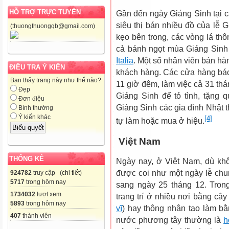
HỖ TRỢ TRỰC TUYẾN
Gần đến ngày Giáng Sinh tại c
siêu thị bán nhiều đồ của lễ
(thuongthuongqb@gmail.com)
kẹo bên trong, các vòng lá th
cả bánh ngọt mùa Giáng Sinh
Italia
. Một số nhân viên bán hà
ĐIỀU TRA Ý KIẾN
khách hàng. Các cửa hàng bác
Bạn thấy trang này như thế nào?
11 giờ đêm, làm việc cả 31 thá
Đẹp
Giáng Sinh để tỏ tình, tặng
Đơn điệu
Giáng Sinh các gia đình Nhật
Bình thường
Ý kiến khác
[4]
tự làm hoặc mua ở hiệu.
Việt Nam
THỐNG KÊ
Ngày nay, ở Việt Nam, dù kh
được coi như một ngày lễ chu
924782
truy cập (
chi tiết
)
5717
trong hôm nay
sang ngày 25 tháng 12. Tron
1734032
lượt xem
trang trí ở nhiều nơi bằng cây
5893
trong hôm nay
vĩ
) hay thông nhân tạo làm b
407
thành viên
nước phương tây thường là
h