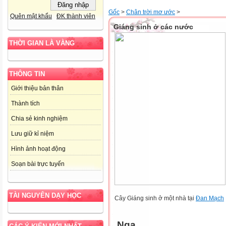
Gốc
>
Chân trời mơ ước
>
Quên mật khẩu
ĐK thành viên
Giáng sinh ở các nước
THỜI GIAN LÀ VÀNG
THÔNG TIN
Giới thiệu bản thân
Thành tích
Chia sẻ kinh nghiệm
Lưu giữ kỉ niệm
Hình ảnh hoạt động
Soạn bài trực tuyến
TÀI NGUYÊN DẠY HỌC
Cây Giáng sinh ở một nhà tại
Đan Mạch
Nga