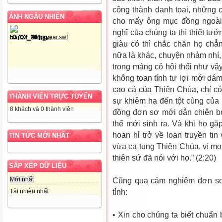
công thành danh tọai, những có
ẢNH NGẪU NHIÊN
cho mấy ông mục đồng ngoài
nghĩ của chúng ta thì thiết tư
giàu có thì chắc chắn họ chẳ
nữa là khác, chuyện nhảm nhí,
trong máng cỏ hôi thối như vậ
không toan tính tư lợi mới dá
cao cả của Thiên Chúa, chỉ 
THÀNH VIÊN TRỰC TUYẾN
sự khiêm hạ đến tột cùng của
8 khách và 0 thành viên
đồng đơn sơ mới dẫn chiên b
thế mới sinh ra. Và khi họ gặ
hoan hỉ trở về loan truyền tin
TIN TỨC MỚI NHẤT
vừa ca tụng Thiên Chúa, vì mọ
thiên sứ đã nói với họ.” (2:20)
SẮP XẾP DỮ LIỆU
Mới nhất
Cũng qua cảm nghiệm đơn sơ 
Tải nhiều nhất
tỉnh:
• Xin cho chúng ta biết chuẩn