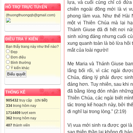
lựa, và cuối cùng chỉ có đứ
HỖ TRỢ TRỰC TUYẾN
chiên ngoài đồng mới là vị 
(thuongthuongqb@gmail.com)
phong làm vua. Như thế Hài Nh
một vị Thiên Chúa mà lại hạ
Thánh Giuse đã đi hết nơi n
sinh xứng đáng nhưng cuối cùn
ĐIỀU TRA Ý KIẾN
xung quanh toàn là bò lừa hôi
Bạn thấy trang này như thế nào?
mắt của loài người!
Đẹp
Đơn điệu
Bình thường
Mẹ Maria và Thánh Giuse ban 
Ý kiến khác
lắng bối rối, vì các ngài đư
Chúa, đáng lý phải được sinh
đáng hơn. Tuy nhiên, sau khi n
đã bằng lòng đón nhận những
THỐNG KÊ
Thiên Chúa, các ngài biết mình
905432
truy cập (
chi tiết
)
tác trong kế hoạch này, bởi th
334
trong hôm nay
đi nghĩ lại trong lòng.” (2:19)
1714409
lượt xem
362
trong hôm nay
Vị vua mới sinh ra được gọi là
407
thành viên
sao thiên thần lại không đi bá