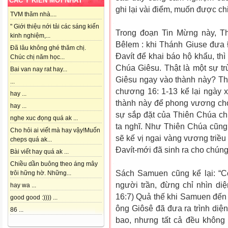
CÁC Ý KIẾN MỚI NHẤT
ghi lại vài điểm, muốn được ch
TVM thăm nhà....
" Giới thiệu nới tải các sáng kiến
Trong đoạn Tin Mừng này, Th
kinh nghiệm,...
Bêlem : khi Thánh Giuse đưa 
Đã lâu không ghé thăm chị.
Đavít để khai báo hộ khẩu, th
Chúc chị năm học...
Chúa Giêsu. Thật là một sự tr
Bai van nay rat hay...
Giêsu ngay vào thành này? T
...
chương 16: 1-13 kể lại ngày 
hay ...
thành này để phong vương cho 
hay ...
sự sắp đặt của Thiên Chúa ch
nghe xuc đọng quá ak ...
ta nghĩ. Như Thiên Chúa cũng 
Cho hỏi ai viết mà hay vậy!Muốn
sẽ kế vị ngai vàng vương triều 
cheps quá ak...
Đavít-mới đã sinh ra cho chúng
Bài viết hay quá ak ...
Chiều dần buông theo áng mây
Sách Samuen cũng kể lại: “C
trôi hững hờ. Những...
người trần, đừng chỉ nhìn d
hay wa ...
16:7) Quả thế khi Samuen đến
good good :)))) ...
ông Giôsê đã đưa ra trình diệ
86 ...
bao, nhưng tất cả đều không