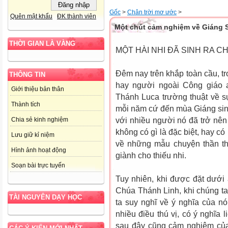
Gốc
>
Chân trời mơ ước
>
Quên mật khẩu
ĐK thành viên
Một chút cảm nghiệm về Giáng 
THỜI GIAN LÀ VÀNG
MỘT HÀI NHI ĐÃ SINH RA CHO
Đêm nay trên khắp toàn cầu, t
THÔNG TIN
hay người ngoài Công giáo 
Giới thiệu bản thân
Thánh Luca trường thuật về sự
Thành tích
mỗi năm cứ đến mùa Giáng sinh
với nhiều người nó đã trở nên
Chia sẻ kinh nghiệm
không có gì là đặc biệt, hay c
Lưu giữ kỉ niệm
về những mẫu chuyện thần t
Hình ảnh hoạt động
giành cho thiếu nhi.
Soạn bài trực tuyến
Tuy nhiên, khi được đặt dưới
Chúa Thánh Linh, khi chúng ta
TÀI NGUYÊN DẠY HỌC
ta suy nghĩ về ý nghĩa của n
nhiều điều thú vị, có ý nghĩa
sau đây cũng cảm nghiệm của 