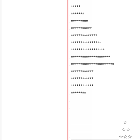
***
*****
*******
*********
***********
**************
****************
******************
*********************
***********************
************
************
************
********
__________________ ☆
__________________☆☆
_________________☆☆☆