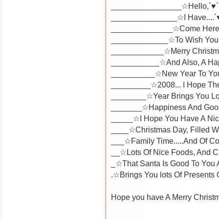
________________☆Hello,´♥`
_______________☆I Have....´
______________☆Come Here
_____________☆To Wish You 
____________☆Merry Christm
___________☆And Also, A Ha
__________☆New Year To You
_________☆2008... I Hope Th
________☆Year Brings You Lo
_______☆Happiness And Good 
_____☆I Hope You Have A Nic
____☆Christmas Day, Filled Wit
___☆Family Time.....And Of Co
__☆Lots Of Nice Foods, And C
_☆That Santa Is Good To You 
.☆Brings You lots Of Presents
Hope you have A Merry Chris