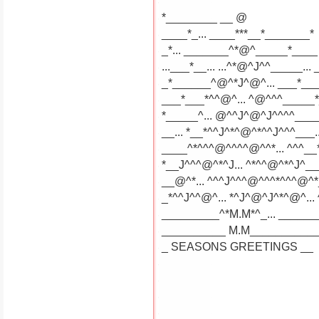
*________ __ @
____*_... ____***__*_______*
_*... _______^*@^_____*____
...___*__... ...^*@^J^^_____... 
_*______^@^*J^@^... ___*__
___*___*^^@^... ^@^^^_____
*_____^... @^^J^@^J^^^^___
__... *__*^^J^*^@^*^^J^^^___..
____^*^^^@^^^^@^^*... ^^^__
*__J^^^@^*^J... ^*^^@^*^J^__
__@^*... ^^^J^^^@^^^*^^^@^
_*^^J^^@^... *^J^@^J^*^@^... 
_________^*M.M*^_... ______
__________ M.M__________
_ SEASONS GREETINGS __