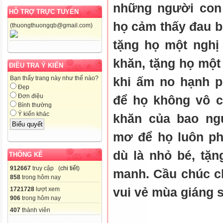
những người con
HỖ TRỢ TRỰC TUYẾN
họ cảm thấy đau b
(thuongthuongqb@gmail.com)
tặng họ một nghị
khăn, tặng họ một
ĐIỀU TRA Ý KIẾN
khi ấm no hạnh p
Bạn thấy trang này như thế nào?
Đẹp
Đơn điệu
để họ không vô 
Bình thường
Ý kiến khác
khăn của bao ng
mơ để họ luôn ph
dù là nhỏ bé, tặ
THỐNG KÊ
912667
truy cập (
chi tiết
)
manh. Cầu chúc c
858
trong hôm nay
vui vẻ mùa giáng s
1721728
lượt xem
906
trong hôm nay
407
thành viên