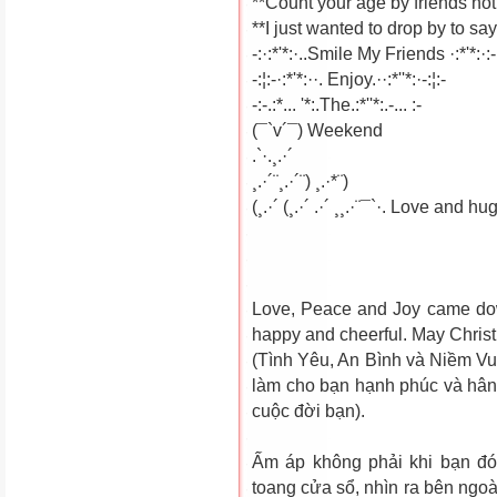
**Count your age by friends not
**I just wanted to drop by to say
-:·:*'*:·..Smile My Friends ·:*'*:·:-
-:¦:-·:*'*:··. Enjoy.··:*''*:·-:¦:-
-:-.:*... '*:.The.:*''*:.-... :-
(¯`v´¯) Weekend
.`·.¸.·´
¸.·´¨¸.·´¨) ¸.·*¨)
(¸.·´ (¸.·´ .·´ ¸¸.·¨¯`·. Love and hu
Love, Peace and Joy came do
happy and cheerful. May Christ
(Tình Yêu, An Bình và Niềm Vui
làm cho bạn hạnh phúc và hân
cuộc đời bạn).
Ấm áp không phải khi bạn đó
toang cửa sổ, nhìn ra bên ngoà