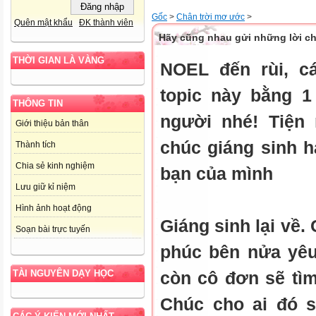
Gốc
>
Chân trời mơ ước
>
Quên mật khẩu
ĐK thành viên
Hãy cũng nhau gửi những lời c
THỜI GIAN LÀ VÀNG
NOEL đến rùi, c
topic này bằng 1
THÔNG TIN
người nhé! Tiện
Giới thiệu bản thân
chúc giáng sinh h
Thành tích
Chia sẻ kinh nghiệm
bạn của mình
Lưu giữ kỉ niệm
Hình ảnh hoạt động
Giáng sinh lại về
Soạn bài trực tuyến
phúc bên nửa yêu
còn cô đơn sẽ tìm
TÀI NGUYÊN DẠY HỌC
Chúc cho ai đó s