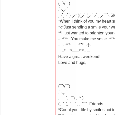
(¯`v´¯)
.`·.¸.·´
¸.·´¸.·´¨) ¸.·*¨)(¸.·´ (¸.·´ .·´ ¸¸.·¨¯`
*When I think of you my heart s
*-:*Just sending a smile your w
**I just wanted to brighten your
-:·:*'*:·..You make me smile ·:*'*:
-:¦:-·:*'*:··... :*''*:·-:¦:-
-:-.:*... '*:.....:*''*:.-...
Have a great weekend!
Love and hugs,
(¯`v´¯)
.`·.¸.·´
¸.·... ´¸.·´¨) ¸.·*¨)
(¸.·´ (¸.·´ .·´ ¸¸.·¨¯`·.Friends
*Count your life by smiles not t