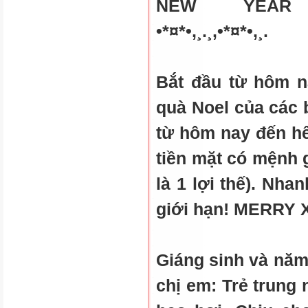
NEW YEAR *•,¸.¸,
•*¤*•,¸.¸,•*¤*•,¸.
Bắt đầu từ hôm n
quà Noel của các 
từ hôm nay đến hế
tiền mặt có mệnh g
là 1 lợi thế). Nha
giới hạn! MERRY 
Giáng sinh và năm
chị em: Trẻ trung