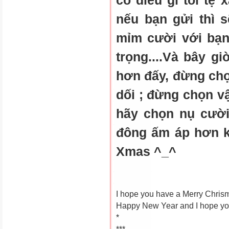
có điều gì tồi tệ
nếu bạn gửi thì 
mỉm cười với bạn
trọng....Và bây g
hơn đấy, đừng chọn
dối ; đừng chọn vậ
hãy chọn nụ cười
đông ấm áp hơn k
Xmas ^_^
I hope you have a Merry Chris
Happy New Year and I hope you
*