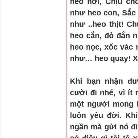
heo hơi, Chịu ch
như heo con, Sắc 
như ..heo thịt! C
heo cắn
,
đỏ đắn n
heo nọc, xốc vác
như… heo quay! 
Khi bạn nhận đư
cười đi nhé, vì í
một người mong b
luôn yêu đời. Kh
ngần mà gửi nó đi