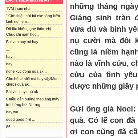
CÁC Ý KIẾN MỚI NHẤT
những tháng ngày
TVM thăm nhà....
Giáng sinh tràn 
" Giới thiệu nới tải các sáng kiến
kinh nghiệm,...
vừa đủ và bình yê
Đã lâu không ghé thăm chị.
Chúc chị năm học...
nụ cười mà đôi 
Bai van nay rat hay...
...
cũng là niềm hạnh
hay ...
nào là vĩnh cửu, c
hay ...
nghe xuc đọng quá ak ...
cửu của tình yêu
Cho hỏi ai viết mà hay vậy!Muốn
được những giây p
cheps quá ak...
Bài viết hay quá ak ...
Chiều dần buông theo áng mây
trôi hững hờ. Những...
Gửi ông già Noel:
hay wa ...
quà. Có lẽ con đã
good good :)))) ...
86 ...
ơi con cũng đã cầ