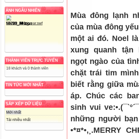
ẢNH NGẪU NHIÊN
Mùa đông lạnh n
của mùa đông yếu 
một ai đó. Noel l
xung quanh tận 
ngọt ngào của tì
THÀNH VIÊN TRỰC TUYẾN
18 khách và 0 thành viên
chặt trái tim mìn
biết rằng giữa m
TIN TỨC MỚI NHẤT
áp. Chúc các ba
SẮP XẾP DỮ LIỆU
sinh vui ve:•.(¯`°´¯
Mới nhất
những người bạn y
Tải nhiều nhất
•*¤*•,¸.MERRY CHR