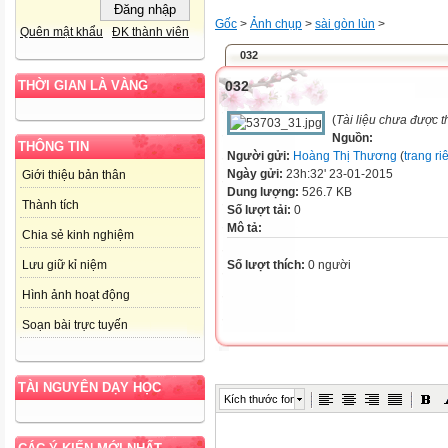
Gốc
>
Ảnh chụp
>
sài gòn lùn
>
Quên mật khẩu
ĐK thành viên
032
032
THỜI GIAN LÀ VÀNG
(
Tài liệu chưa được 
Nguồn:
THÔNG TIN
Người gửi:
Hoàng Thị Thương
(
trang ri
Ngày gửi:
23h:32' 23-01-2015
Giới thiệu bản thân
Dung lượng:
526.7 KB
Thành tích
Số lượt tải:
0
Mô tả:
Chia sẻ kinh nghiệm
Số lượt thích:
0 người
Lưu giữ kỉ niệm
Hình ảnh hoạt động
Soạn bài trực tuyến
TÀI NGUYÊN DẠY HỌC
Kích thước font