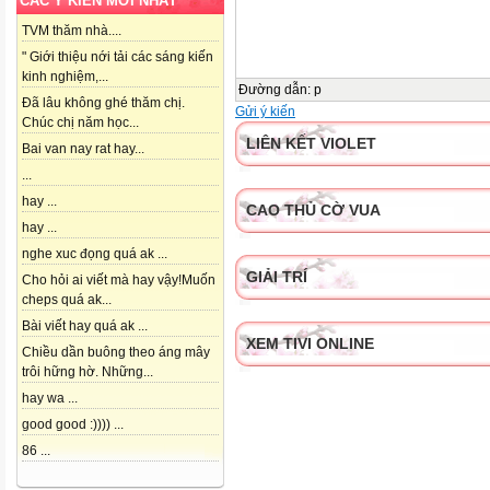
CÁC Ý KIẾN MỚI NHẤT
TVM thăm nhà....
" Giới thiệu nới tải các sáng kiến
kinh nghiệm,...
Đường dẫn
:
p
Đã lâu không ghé thăm chị.
Gửi ý kiến
Chúc chị năm học...
LIÊN KẾT VIOLET
Bai van nay rat hay...
...
hay ...
CAO THỦ CỜ VUA
hay ...
nghe xuc đọng quá ak ...
GIẢI TRÍ
Cho hỏi ai viết mà hay vậy!Muốn
cheps quá ak...
Bài viết hay quá ak ...
XEM TIVI ONLINE
Chiều dần buông theo áng mây
trôi hững hờ. Những...
hay wa ...
good good :)))) ...
86 ...