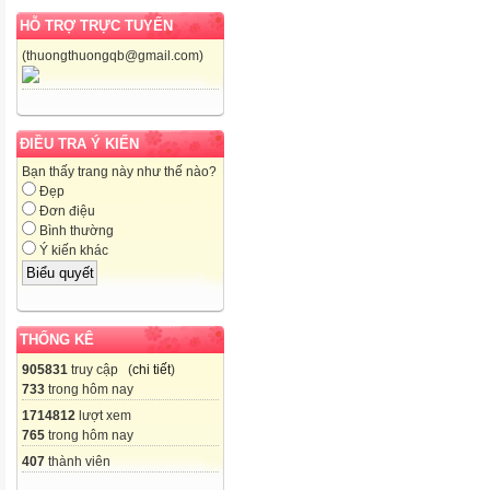
HỖ TRỢ TRỰC TUYẾN
(thuongthuongqb@gmail.com)
ĐIỀU TRA Ý KIẾN
Bạn thấy trang này như thế nào?
Đẹp
Đơn điệu
Bình thường
Ý kiến khác
THỐNG KÊ
905831
truy cập (
chi tiết
)
733
trong hôm nay
1714812
lượt xem
765
trong hôm nay
407
thành viên