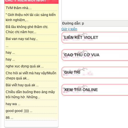
CÁC Ý KIẾN MỚI NHẤT
TVM thăm nhà....
" Giới thiệu nới tải các sáng kiến
kinh nghiệm,...
Đường dẫn
:
p
Đã lâu không ghé thăm chị.
Gửi ý kiến
Chúc chị năm học...
LIÊN KẾT VIOLET
Bai van nay rat hay...
...
hay ...
CAO THỦ CỜ VUA
hay ...
nghe xuc đọng quá ak ...
GIẢI TRÍ
Cho hỏi ai viết mà hay vậy!Muốn
cheps quá ak...
Bài viết hay quá ak ...
XEM TIVI ONLINE
Chiều dần buông theo áng mây
trôi hững hờ. Những...
hay wa ...
good good :)))) ...
86 ...