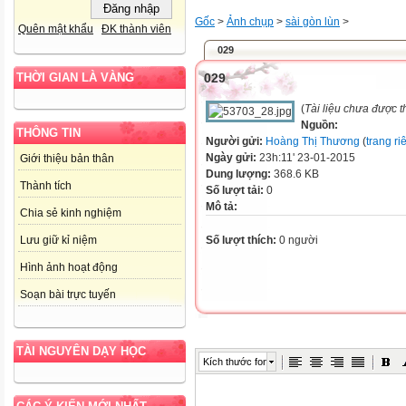
Gốc
>
Ảnh chụp
>
sài gòn lùn
>
Quên mật khẩu
ĐK thành viên
029
029
THỜI GIAN LÀ VÀNG
(
Tài liệu chưa được 
Nguồn:
THÔNG TIN
Người gửi:
Hoàng Thị Thương
(
trang ri
Ngày gửi:
23h:11' 23-01-2015
Giới thiệu bản thân
Dung lượng:
368.6 KB
Thành tích
Số lượt tải:
0
Mô tả:
Chia sẻ kinh nghiệm
Số lượt thích:
0 người
Lưu giữ kỉ niệm
Hình ảnh hoạt động
Soạn bài trực tuyến
TÀI NGUYÊN DẠY HỌC
Kích thước font