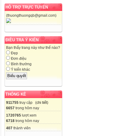
HỖ TRỢ TRỰC TUYẾN
(thuongthuongqb@gmail.com)
ĐIỀU TRA Ý KIẾN
Bạn thấy trang này như thế nào?
Đẹp
Đơn điệu
Bình thường
Ý kiến khác
THỐNG KÊ
911755
truy cập (
chi tiết
)
6657
trong hôm nay
1720765
lượt xem
6718
trong hôm nay
407
thành viên