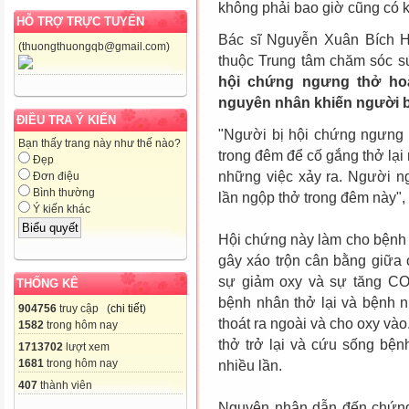
không phải bao giờ cũng có k
HỖ TRỢ TRỰC TUYẾN
Bác sĩ Nguyễn Xuân Bích H
(thuongthuongqb@gmail.com)
thuộc Trung tâm chăm sóc s
hội chứng ngưng thở hoặ
nguyên nhân khiến người b
ĐIỀU TRA Ý KIẾN
"Người bị hội chứng ngưng 
Bạn thấy trang này như thế nào?
trong đêm để cố gắng thở lại
Đẹp
những việc xảy ra. Người n
Đơn điệu
Bình thường
lần ngộp thở trong đêm này",
Ý kiến khác
Hội chứng này làm cho bệnh 
gây xáo trộn cân bằng giữa
sự giảm oxy và sự tăng CO2
THỐNG KÊ
bệnh nhân thở lại và bệnh 
904756
truy cập (
chi tiết
)
thoát ra ngoài và cho oxy vào
1582
trong hôm nay
thở trở lại và cứu sống bện
1713702
lượt xem
1681
trong hôm nay
nhiều lần.
407
thành viên
Nguyên nhân dẫn đến chứng