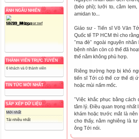
(béo phì); lưỡi to, cằm lẹm
ẢNH NGẪU NHIÊN
amidan to...
Giáo sư - Tiến sĩ Võ Văn Tớ
Quốc tế TP HCM thì cho rằng,
"ma đè" ngoài nguyên nhân h
bệnh nhân còn có thể đã hoạt
thế nằm không phù hợp.
THÀNH VIÊN TRỰC TUYẾN
6 khách và 0 thành viên
Riêng trường hợp bị khó ngủ
tiến sĩ Tới có thể cơ thể dị
TIN TỨC MỚI NHẤT
hoặc mùi nấm mốc.
"Việc khắc phục bằng cách đ
SẮP XẾP DỮ LIỆU
tâm lý. Điều quan trọng nhất
Mới nhất
khám hoặc trước mắt là nên 
Tải nhiều nhất
cho thấy, nằm nghiêng là tư
ông Tới nói.