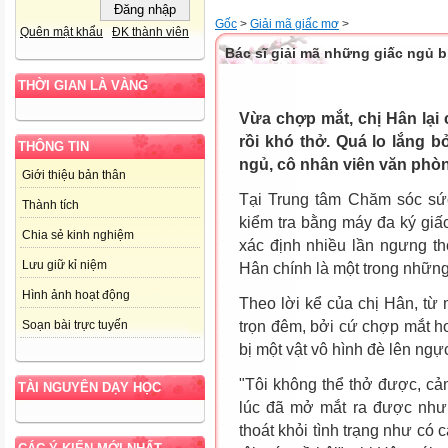
Gốc
>
Giải mã giấc mơ
>
Quên mật khẩu
ĐK thành viên
Bác sĩ giải mã những giấc ngủ b
THỜI GIAN LÀ VÀNG
Vừa chợp mắt, chị Hân lại
rồi khó thở. Quá lo lắng b
THÔNG TIN
ngủ, cô nhân viên văn phòn
Giới thiệu bản thân
Tại Trung tâm Chăm sóc sứ
Thành tích
kiểm tra bằng máy đa ký giấ
Chia sẻ kinh nghiệm
xác định nhiều lần ngưng th
Lưu giữ kỉ niệm
Hân chính là một trong những
Hình ảnh hoạt động
Theo lời kể của chị Hân, từ 
trọn đêm, bởi cứ chợp mắt h
Soạn bài trực tuyến
bị một vật vô hình đè lên ngự
"Tôi không thể thở được, cảm
TÀI NGUYÊN DẠY HỌC
lúc đã mở mắt ra được nhưn
thoát khỏi tình trạng như có 