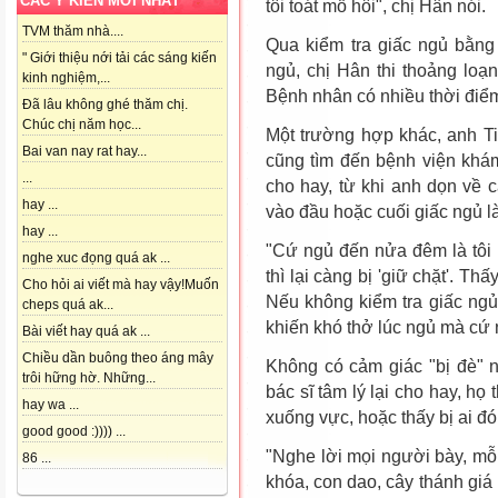
CÁC Ý KIẾN MỚI NHẤT
tôi toát mồ hôi", chị Hân nói.
TVM thăm nhà....
Qua kiểm tra giấc ngủ bằng 
" Giới thiệu nới tải các sáng kiến
ngủ, chị Hân thi thoảng loạ
kinh nghiệm,...
Bệnh nhân có nhiều thời điể
Đã lâu không ghé thăm chị.
Chúc chị năm học...
Một trường hợp khác,
anh
Ti
Bai van nay rat hay...
cũng tìm đến bệnh viện khá
...
cho hay, từ khi anh dọn về 
hay ...
vào đầu hoặc cuối giấc ngủ l
hay ...
"Cứ ngủ đến nửa đêm là tôi
nghe xuc đọng quá ak ...
thì lại càng bị 'giữ chặt'. Th
Cho hỏi ai viết mà hay vậy!Muốn
Nếu không kiểm tra giấc ngủ
cheps quá ak...
khiến khó thở lúc ngủ mà cứ 
Bài viết hay quá ak ...
Chiều dần buông theo áng mây
Không có cảm giác "bị đè" 
trôi hững hờ. Những...
bác sĩ tâm lý lại cho hay, họ
hay wa ...
xuống vực, hoặc thấy bị ai đó 
good good :)))) ...
"Nghe lời mọi người bày, mỗi
86 ...
khóa, con dao, cây thánh giá