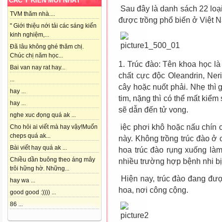
CÁC Ý KIẾN MỚI NHẤT
Sau đây là danh sách 22 loại
TVM thăm nhà....
được trồng phổ biến ở Việt 
" Giới thiệu nới tải các sáng kiến
kinh nghiệm,...
Đã lâu không ghé thăm chị.
Chúc chị năm học...
1. Trúc đào: Tên khoa học l
Bai van nay rat hay...
chất cực độc Oleandrin, Ner
...
cây hoặc nuốt phải. Nhẹ thì g
hay ...
tim, nặng thì có thể mất kiểm
hay ...
sẽ dẫn đến tử vong.
nghe xuc đọng quá ak ...
iệc phơi khô hoặc nấu chín c
Cho hỏi ai viết mà hay vậy!Muốn
cheps quá ak...
này. Không trồng trúc đào ở 
Bài viết hay quá ak ...
hoa trúc đào rụng xuống làm
Chiều dần buông theo áng mây
nhiều trường hợp bệnh nhi bị
trôi hững hờ. Những...
Hiện nay, trúc đào đang đượ
hay wa ...
hoa, nơi công cộng.
good good :)))) ...
86 ...