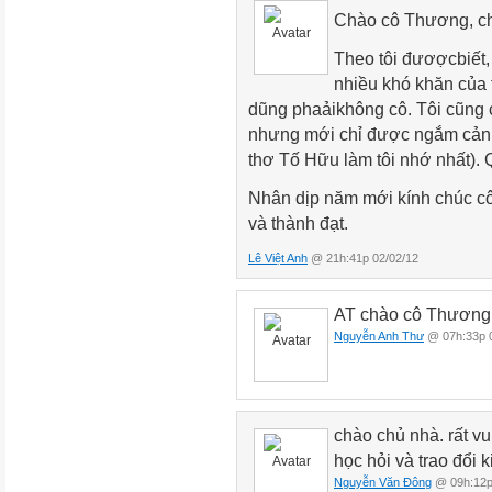
Chào cô Thương, ch
Theo tôi đươợcbiết,
nhiều khó khăn của 
dũng phaảikhông cô. Tôi cũng c
nhưng mới chỉ được ngắm cảnh 
thơ Tố Hữu làm tôi nhớ nhất). 
Nhân dịp năm mới kính chúc cô
và thành đạt.
Lê Việt Anh
@ 21h:41p 02/02/12
AT chào cô Thương! 
Nguyễn Anh Thư
@ 07h:33p 0
chào chủ nhà. rất v
học hỏi và trao đổi 
Nguyễn Văn Đông
@ 09h:12p