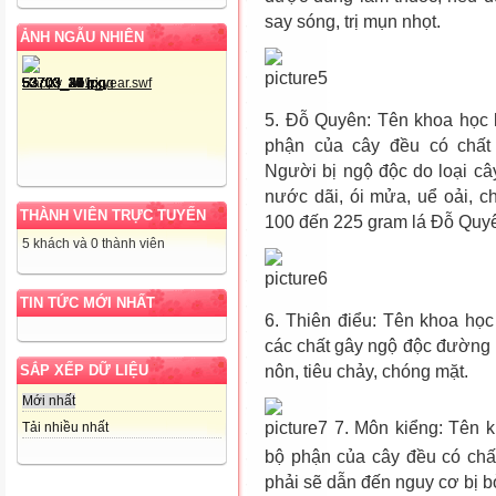
say sóng, trị mụn nhọt.
ẢNH NGẪU NHIÊN
5. Đỗ Quyên: Tên khoa học 
phận của cây đều có chất 
Người bị ngộ độc do loại câ
nước dãi, ói mửa, uể oải, c
THÀNH VIÊN TRỰC TUYẾN
100 đến 225 gram lá Đỗ Quyê
5 khách và 0 thành viên
TIN TỨC MỚI NHẤT
6. Thiên điểu: Tên khoa học 
các chất gây ngộ độc đường r
SẮP XẾP DỮ LIỆU
nôn, tiêu chảy, chóng mặt.
Mới nhất
7. Môn kiểng: Tên k
Tải nhiều nhất
bộ phận của cây đều có chấ
phải sẽ dẫn đến nguy cơ bị b