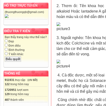
2. Thơm ổi: Tên khoa học 
HỖ TRỢ TRỰC TUYẾN
alkaloid Hoặc lantadene A gâ
(thuongthuongqb@gmail.com)
hoàn máu và có thể dẫn đến 
ĐIỀU TRA Ý KIẾN
Bạn thấy trang này như thế nào?
3. Ngoắt nghẻo: Tên khoa họ
Đẹp
kịch độc Colchicine và một s
Đơn điệu
làm cho cơ thể mất cảm giác,
Bình thường
sẽ dẫn đến tử vong.
Ý kiến khác
THỐNG KÊ
4. Cà độc dược, một số loại 
911931
truy cập (
chi tiết
)
metel, thuộc họ cà Solanacea
122
trong hôm nay
cây đều có thể gây nổi mẩn 
1720951
lượt xem
hôn mê và có thể gây mù mắt
129
trong hôm nay
Cũng chính nhờ độc chất có
407
thành viên
được dùng làm thuốc, nếu dù