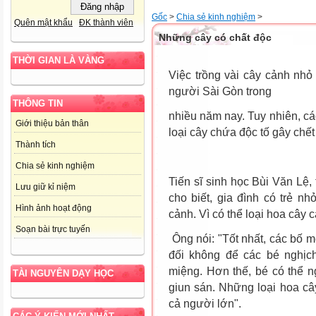
Gốc
>
Chia sẻ kinh nghiệm
>
Quên mật khẩu
ĐK thành viên
Những cây có chất độc
THỜI GIAN LÀ VÀNG
Việc trồng vài cây cảnh nhỏ
người Sài Gòn trong
THÔNG TIN
nhiều năm nay. Tuy nhiên, cá
Giới thiệu bản thân
loại cây chứa độc tố gây chế
Thành tích
Chia sẻ kinh nghiệm
Tiến sĩ sinh học Bùi Văn L
Lưu giữ kỉ niệm
cho biết, gia đình có trẻ nh
Hình ảnh hoạt động
cảnh. Vì có thể loại hoa cây
Soạn bài trực tuyến
Ông nói: "Tốt nhất, các bố mẹ
đối không để các bé nghịch
miệng. Hơn thế, bé có thể n
TÀI NGUYÊN DẠY HỌC
giun sán. Những loại hoa câ
cả người lớn".