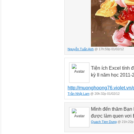
Nguyễn Tuấn Anh
@ 17h:59p 01/02/12
Tiện ích Excel tính 
kỳ II năm học 2011-
http://muonghoong76.violet.v
Trần Nhật Lam
@ 20h:32p 01/02/12
Mình đến thăm Bạn 
được làm quen vơi 
Quach Tien Dung
@ 21h:22p 