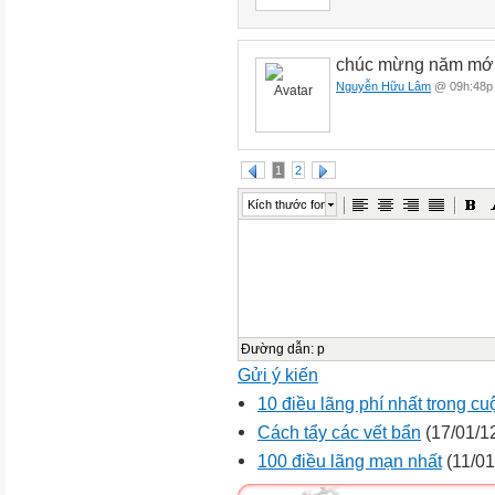
chúc mừng năm mới
Nguyễn Hữu Lâm
@ 09h:48p 
1
2
Kích thước font
Đường dẫn
:
p
Gửi ý kiến
10 điều lãng phí nhất trong cu
Cách tẩy các vết bẩn
(17/01/1
100 điều lãng mạn nhất
(11/01