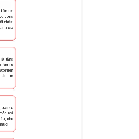
tiên tìm
có trong
hất chăm
càng gia
là tăng
o làm cá
axetilen
 sinh ra
, bạn có
 một đoá
đều, cho
muối...