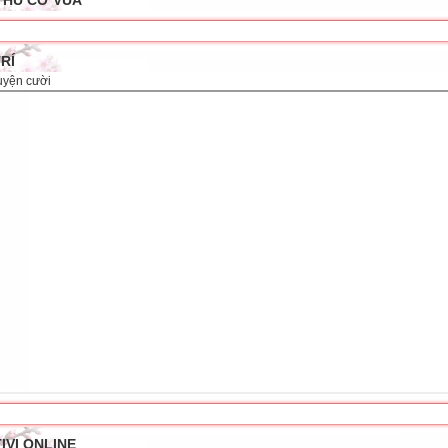
THỦ CỜ VUA
TRÍ
uyện cười
IVI ONLINE