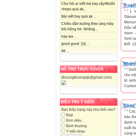
Cho hỏi ai viết mà hay vậy!Muốn
Ý ngh
cheps quá ak...
" " 1.
Bài viết hay quá ak ...
Stanu
Mercur
Chiều dần buông theo áng mây
Dấu vết
trôi hững hờ. Những...
Asen: 
hay wa ...
Sinh ra
good good :)))) ...
thối. 1
86 ...
Những
HỖ TRỢ TRỰC TUYẾN
" " Dư
cho mộ
(thuongthuongqb@gmail.com)
tử sin
Cacbon,
ĐIỀU TRA Ý KIẾN
Công 
Bạn thấy trang này như thế nào?
" " Cá
Đẹp
hảo th
Đơn điệu
được n
Bình thường
xuất b
Ý kiến khác
cùng v