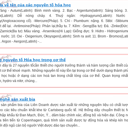
ĩa về tên của các nguyên tố hóa học
 Vàng - Autum(Latinh): Bình minh vàng. 2. Bạc - Argentum(latinh): Sáng bóng. 3.
m(Latinh): Dễ nóng chảy. 4. Thuỷ ngân: -Hydragyrum(Latinh): Nước
y(Angloxacxong cổ). -Mercure(Pháp). 5. Chì - Plumbum: nặng. 6. Stibi: -Stibium(
 để lại. -Antimoine(Pháp): Phản lại,thầy tu. 7. Kẽm: -Seng(Ba tư): Đá. -Zinke(Đức)
-Zarnick(Ba tư): Màu vàng. -Arsenikos(Hi Lạp): Giống đực. 9. Hiđro - Hidrogenium(
 nước. 10. Oxi - Oxigenium, Oksysgen(Latinh): Sinh ra axit. 11. Brom - Bromos(Lati
2. Argon - Aergon(Latinh) -...
 nguyên tố Hóa học trong cơ thể
ới đây là 27 nguyên tốcần thiết cho người trưởng thành và hàm lượng cần thiết c
t cơ thể khoẻ mạnh. Những nguyên tố này tồn tại trong cơ thể dưới dạng thành p
h học hoặc ở dạng các ion hoà tan trong chất lỏng của cơ thể. Quan trọng nhất
 hydro và nitơ, chúng...
nghệ sản xuất bia
c sản phẩm bia của Liên Doanh được sản xuất từ những nguyên liệu có chất lượ
eo các tiêu chuẩn khắt khe từ Carlsberg quốc tế. Hệ thống dây chuyền thiết bị
hập khẩu từ Đan Mạch, Đức, Ý... đảm bảo chính xác, đồng bộ và hiện đại. Công 
ia tiên tiến từ Copenhagen, quá trình sản xuất được tự động hóa và khép kín h
ới đội ngũ cán bộ người Việt được đào tạo chuyên...