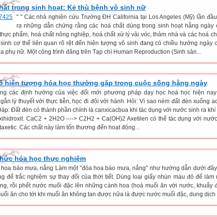
hất trong sinh hoạt: Kẻ thù bệnh vô sinh nữ
" " Các nhà nghiên cứu Trường ĐH California tại Los Angeles (Mỹ) lần đầu 
ra những dẫn chứng rằng các hoá chất dùng trong sinh hoạt hằng ngày 
 thực phẩm, hoá chất nông nghiệp, hoá chất xử lý vải vóc, thảm nhà và các hoá c
 sinh cơ thể liên quan rõ rệt đến hiện tượng vô sinh đang có chiều hướng ngày 
ủa phụ nữ. Một công trình đăng trên Tạp chí Human Reproduction (Sinh sản...
ố hiện tượng hóa học thường gặp trong cuộc sống hằng ngày
ong các định hướng của việc đổi mới phương pháp dạy học hoá học hiện nay 
gắn lý thuyết với thực tiễn, học đi đôi với hành. Hỏi: Vì sao ném đất đèn xuống a
áp: Đất đèn có thành phần chính là canxicacbua khi tác dụng với nước sinh ra khí 
xihidroxit. CaC2 + 2H2O ----> C2H2 + Ca(OH)2 Axetilen có thể tác dụng với nước
axetic. Các chất này làm tổn thương đến hoạt động...
thức hóa học thực nghiệm
á hoa báo mưa, nắng Làm một "đóa hoa báo mưa, nắng" như hướng dẫn dưới đây
ng để trắc nghiệm sự thay đổi của thời tiết. Dùng loại giấy nhún màu đỏ để làm
ng, rồi phết nước muối đặc lên những cánh hoa (hoà muối ăn với nước, khuấy 
uối ăn cho tới khi muối ăn không tan được nữa là được nước muối đặc, dung dịch 