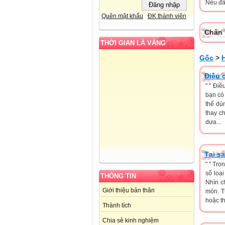
Nếu đã 
Quên mật khẩu
ĐK thành viên
Chân 
THỜI GIAN LÀ VÀNG
Gốc
>
Điều 
" " Điề
bạn có 
thể dù
thay c
dưa...
Tại s
" " Tro
số loạ
THÔNG TIN
Nhìn c
Giới thiệu bản thân
mòn. T
hoặc t
Thành tích
Chia sẻ kinh nghiệm