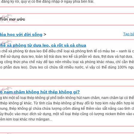
đăng ký rồi, quý vị có thể đăng nhập ở ngay phía bên trái.
Trời mơ ước
Hóa học với đời sống
>
Tạo bà
chế xà phòng từ dưa leo, cà rốt và cà chua
u chế xà phòng từ dưa leo Để điều chế loại xà phòng tinh tế có màu be – xanh lá c
thể sử dụng dưa leo, toàn bộ trái dưa leo kể cả phần vỏ dưa, thịt dưa và hạt dưa.
ng công thức pha chế này để tạo nên nhiều loại xà phòng khác nhau, chỉ cần t
ho phần dưa leo). Dưa leo có chứa rất nhiều nước, vì vậy có thể dùng 100% ngu
ao nam châm không hút thép không gỉ?
ng khi một số loại thép không gỉ phổ biến không hút nam châm, nam châm lại có thể
i thép không gỉ khác. Từ tính của thép không gỉ thay đổi từ hợp kim này đến hợp k
hung, thép không gỉ chứa chứa lượng crôm đáng kể thêm vào sắt nâng cao tính 
ùy thuộc vào mục đích sử dụng, một số loại thép cũng có lượng nicken thêm vào
hêm kim loại khác như măngan...