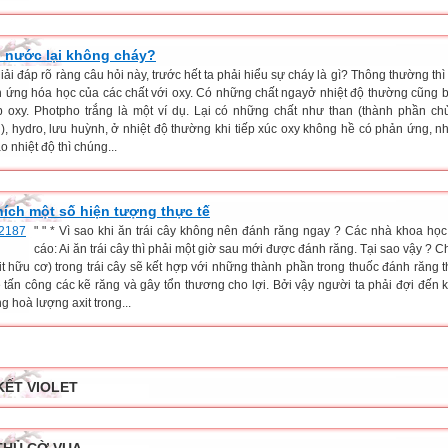
o nước lại không cháy?
giải đáp rõ ràng câu hỏi này, trước hết ta phải hiểu sự cháy là gì? Thông thường th
n ứng hóa học của các chất với oxy. Có những chất ngayở nhiệt độ thường cũng 
p oxy. Photpho trắng là một ví dụ. Lại có những chất như than (thành phần ch
), hydro, lưu huỳnh, ở nhiệt độ thường khi tiếp xúc oxy không hề có phản ứng, n
o nhiệt độ thì chúng...
thích một số hiện tượng thực tế
" " * Vì sao khi ăn trái cây không nên đánh răng ngay ? Các nhà khoa họ
cáo: Ai ăn trái cây thì phải một giờ sau mới được đánh răng. Tại sao vậy ? C
xit hữu cơ) trong trái cây sẽ kết hợp với những thành phần trong thuốc đánh răng 
ẽ tấn công các kẽ răng và gây tổn thương cho lợi. Bởi vậy người ta phải đợi đến 
ng hoà lượng axit trong...
KẾT VIOLET