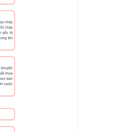
ì sự cháy
bốc cháy
ủ yếu là
hưng khi
c khuyến
hất chua
theo bàn
khí nước