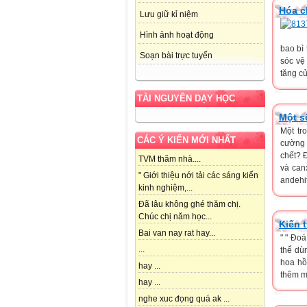
Hóa c
Lưu giữ kỉ niệm
Hình ảnh hoạt động
bao bì
Soạn bài trực tuyến
sóc vệ
tăng c
TÀI NGUYÊN DẠY HỌC
Một s
Một tr
CÁC Ý KIẾN MỚI NHẤT
cường 
chết? Đ
TVM thăm nhà....
và can
" Giới thiệu nới tải các sáng kiến
andehit
kinh nghiệm,...
Đã lâu không ghé thăm chị.
Chúc chị năm học...
Kiến 
Bai van nay rat hay...
" " Đo
...
thể dù
hoa hồ
hay ...
thêm m
hay ...
nghe xuc đọng quá ak ...