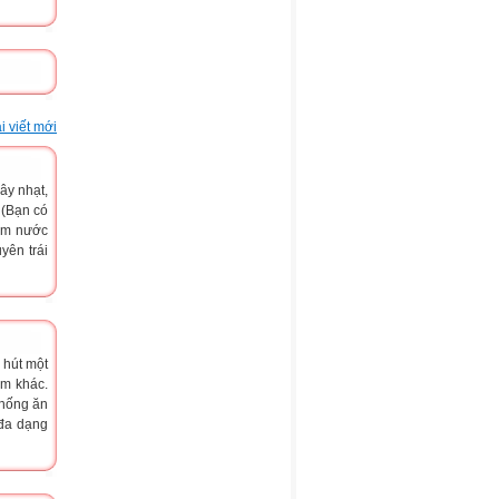
i viết mới
ây nhạt,
 (Bạn có
hêm nước
yên trái
 hút một
im khác.
chống ăn
 đa dạng