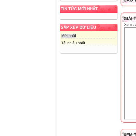
CAO 
TIN TỨC MỚI NHẤT
GIẢI 
Xem tr
SẮP XẾP DỮ LIỆU
Mới nhất
Tải nhiều nhất
XEM T