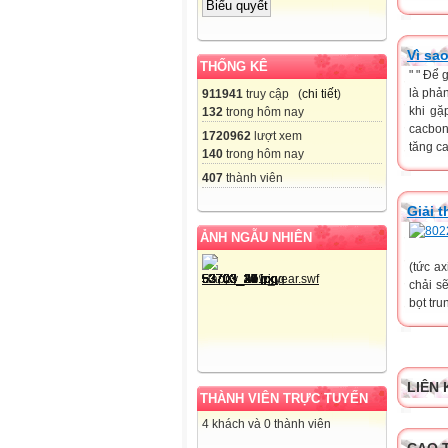
Vì sa
THỐNG KÊ
" " Để 
là phả
911941
truy cập (
chi tiết
)
khi gặ
132
trong hôm nay
cacbon
1720962
lượt xem
tăng ca
140
trong hôm nay
407
thành viên
Giải 
ẢNH NGẪU NHIÊN
(tức a
chải s
bọt tru
LIÊN 
THÀNH VIÊN TRỰC TUYẾN
4 khách và 0 thành viên