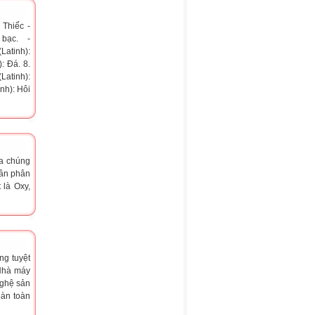
 Thiếc -
 bạc. -
Latinh):
: Đá. 8.
Latinh):
nh): Hôi
ủa chúng
hần phân
 là Oxy,
ng tuyệt
 Nhà máy
nghệ sản
oàn toàn