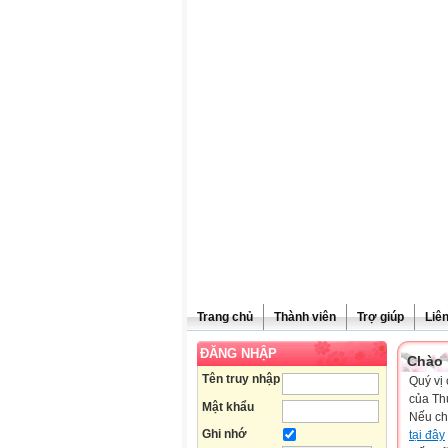
Trang chủ
Thành viên
Trợ giúp
Liê
ĐĂNG NHẬP
Chào 
Tên truy nhập
Quý vị 
của Th
Mật khẩu
Nếu ch
Ghi nhớ
tại đây