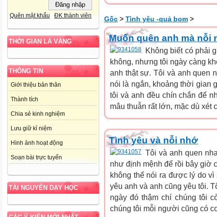
Quên mật khẩu
ĐK thành viên
Gốc
>
Tình yêu -quả bom
>
Muốn quên anh mà nỗi n
THỜI GIAN LÀ VÀNG
Không biết có phải 
không, nhưng tôi ngày càng kh
THÔNG TIN
anh thật sự. Tôi và anh quen
nói là ngắn, khoảng thời gian 
Giới thiệu bản thân
tôi và anh đều chín chắn để nh
Thành tích
mâu thuẫn rất lớn, mặc dù xét c
Chia sẻ kinh nghiệm
Lưu giữ kỉ niệm
Tình yêu và nỗi nhớ
Hình ảnh hoạt động
Tôi và anh quen nh
Soạn bài trực tuyến
như định mệnh để rồi bây giờ 
không thể nói ra được lý do vì s
yêu anh và anh cũng yêu tôi. T
TÀI NGUYÊN DẠY HỌC
ngày đó thậm chí chúng tôi c
chúng tôi mỗi người cũng có c