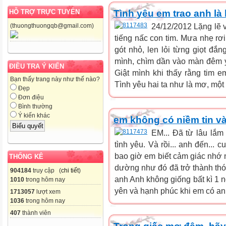
Tình yêu em trao anh là 
HỖ TRỢ TRỰC TUYẾN
24/12/2012 Lặng lẽ 
(thuongthuongqb@gmail.com)
tiếng nấc con tim. Mưa nhẹ rơi
gót nhỏ, len lỏi từng giọt đắn
mình, chìm dần vào màn đêm yê
ĐIỀU TRA Ý KIẾN
Giật mình khi thấy rằng tim e
Bạn thấy trang này như thế nào?
Tình yêu hai ta như là mơ, một 
Đẹp
Đơn điệu
Bình thường
Ý kiến khác
em không có niềm tin vào
EM... Đã từ lâu lắm 
tình yêu. Và rồi... anh đến...
bao giờ em biết cảm giác nhớ n
THỐNG KÊ
dường như đó đã trở thành th
904184
truy cập (
chi tiết
)
anh Anh không giống bất kì 1 n
1010
trong hôm nay
yên và hạnh phúc khi em có anh
1713057
lượt xem
1036
trong hôm nay
407
thành viên