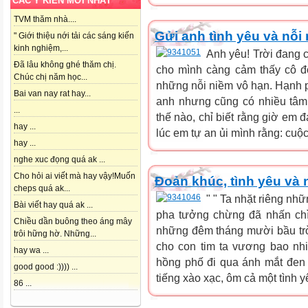
CÁC Ý KIẾN MỚI NHẤT
TVM thăm nhà....
Gửi anh tình yêu và nỗi
" Giới thiệu nới tải các sáng kiến
kinh nghiệm,...
Anh yêu! Trời đang 
Đã lâu không ghé thăm chị.
cho mình càng cảm thấy cô đơ
Chúc chị năm học...
những nỗi niềm vô hạn. Hạnh p
Bai van nay rat hay...
anh nhưng cũng có nhiều tâm 
...
thế nào, chỉ biết rằng giờ em đ
hay ...
lúc em tự an ủi mình rằng: cuộc
hay ...
nghe xuc đọng quá ak ...
Cho hỏi ai viết mà hay vậy!Muốn
Đoản khúc, tình yêu và 
cheps quá ak...
" " Ta nhặt riêng nhữ
Bài viết hay quá ak ...
pha tưởng chừng đã nhấn chì
Chiều dần buông theo áng mây
những đêm tháng mười bầu trời
trôi hững hờ. Những...
cho con tim ta vương bao nh
hay wa ...
hồng phố đi qua ánh mắt đen
good good :)))) ...
tiếng xào xạc, ôm cả một tình y
86 ...