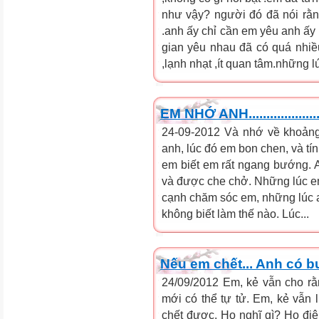
như vậy? người đó đã nói rằng
.anh ấy chỉ cần em yêu anh ấy 
gian yêu nhau đã có quá nhiề
,lạnh nhạt ,ít quan tâm.những lú
EM NHỚ ANH.....................
24-09-2012 Và nhớ về khoảng
anh, lúc đó em bon chen, và tín
em biết em rất ngang bướng. 
và được che chở. Những lúc em
cạnh chăm sóc em, những lúc an
không biết làm thế nào. Lúc...
Nếu em chết... Anh có 
24/09/2012 Em, kẻ vẫn cho rằ
mới có thể tự tử. Em, kẻ vẫn l
chết được. Họ nghĩ gì? Họ điê