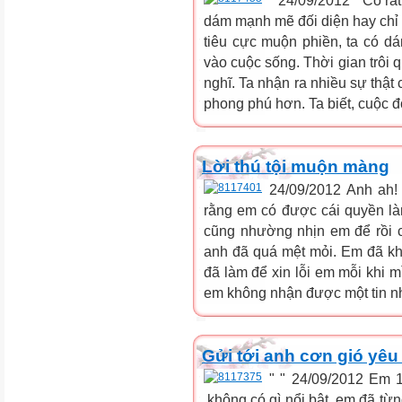
" 24/09/2012 " Có rất
dám mạnh mẽ đối diện hay chỉ t
tiêu cực muộn phiền, ta có d
vào cuộc sống. Thời gian trôi 
nghĩ. Ta nhận ra nhiều sự thậ
phong phú hơn. Ta biết, cuộc đ
Lời thú tội muộn màng
24/09/2012 Anh ah!
rằng em có được cái quyền làm
cũng nhường nhịn em để rồi 
anh đã quá mệt mỏi. Em đã kh
đã làm để xin lỗi em mỗi khi m
em không nhận được một tin nh
Gửi tới anh cơn gió yê
" " 24/09/2012 Em 1
,không có gì nổi bật .em đã từ