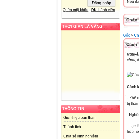
Nếu đã 
Quên mật khẩu
ĐK thành viên
Chân 
THỜI GIAN LÀ VÀNG
Gốc
>
Ch
Cách 
Nguyên
chua, t
Cách l
- Khế 
bị thâ
THÔNG TIN
- Nghêu
Giới thiệu bản thân
- Lạc 
Thành tích
hợp hơ
Chia sẻ kinh nghiệm