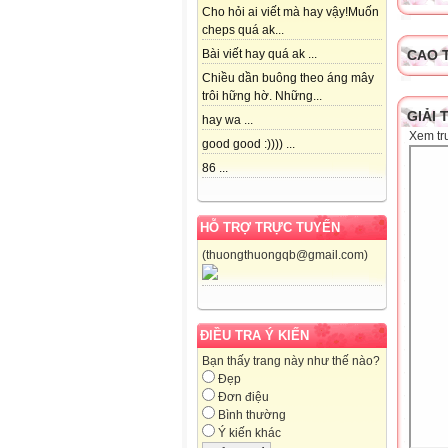
Cho hỏi ai viết mà hay vậy!Muốn
cheps quá ak...
CAO 
Bài viết hay quá ak ...
Chiều dần buông theo áng mây
trôi hững hờ. Những...
GIẢI 
hay wa ...
Xem tr
good good :)))) ...
86 ...
HỖ TRỢ TRỰC TUYẾN
(thuongthuongqb@gmail.com)
ĐIỀU TRA Ý KIẾN
Bạn thấy trang này như thế nào?
Đẹp
Đơn điệu
Bình thường
Ý kiến khác