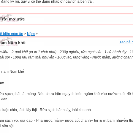
đăng ký rồi, quý vị có thể đăng nhập ở ngay phía bên trái.
Trời mơ ước
ế biến món ăn
>
Nộm
>
làm Nộm khế
Tạo bài 
 liệu
- 2 quả khế (to to 1 chút nha) - 200g nghêu, rửa sạch cát - 1 củ hành tây - 1
hái sợi - 100g rau răm thái nhuyễn - 100g lạc, rang vàng - Nước mắm, đường chanh, 
àm:
rửa sạch, thái lát mỏng. Nếu chưa trộn ngay thì nên ngâm khế vào nước muối để 
m đen.
 luộc chín, tách lấy thịt - Rửa sạch hành tây, thái khoanh
làm sạch vỏ, giã dập - Pha nước mắm+ nước cốt chanh+ tỏi & ớt băm nhuyễn t
i sền sệt