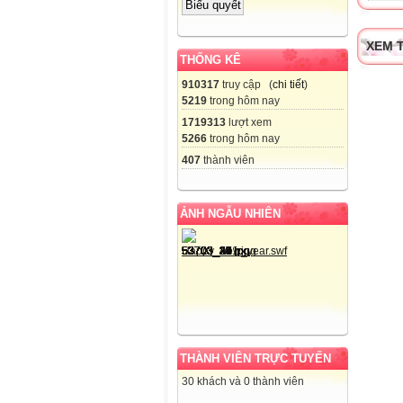
XEM T
THỐNG KÊ
910317
truy cập (
chi tiết
)
5219
trong hôm nay
1719313
lượt xem
5266
trong hôm nay
407
thành viên
ẢNH NGẪU NHIÊN
THÀNH VIÊN TRỰC TUYẾN
30 khách và 0 thành viên