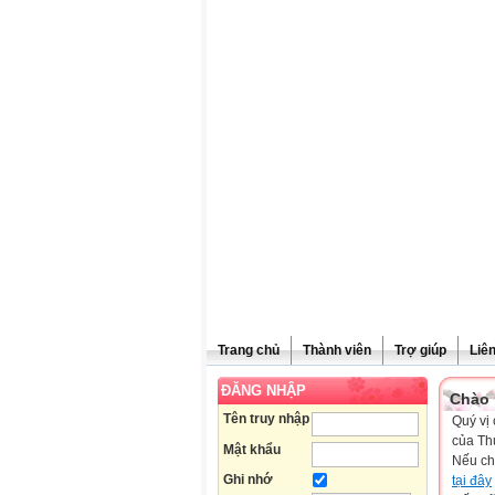
Trang chủ
Thành viên
Trợ giúp
Liê
ĐĂNG NHẬP
Chào 
Tên truy nhập
Quý vị 
của Th
Mật khẩu
Nếu ch
Ghi nhớ
tại đây