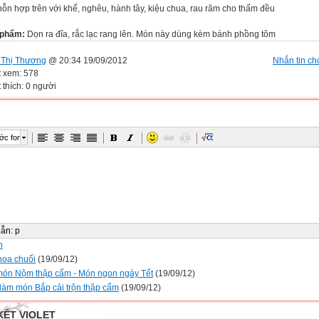
hỗn hợp trên với khế, nghêu, hành tây, kiệu chua, rau răm cho thấm đều
 phẩm:
Dọn ra đĩa, rắc lạc rang lên. Món này dùng kèm bánh phồng tôm
Thị Thương
@ 20:34 19/09/2012
Nhắn tin cho
t xem: 578
 thích: 0 người
ớc font
dẫn
:
p
n
oa chuối
(19/09/12)
ón Nộm thập cẩm - Món ngon ngày Tết
(19/09/12)
làm món Bắp cải trộn thập cẩm
(19/09/12)
KẾT VIOLET