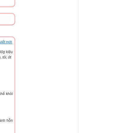
viết mới
00g kiệu
tỏi, ớt
khế khỏi
hành hỗn