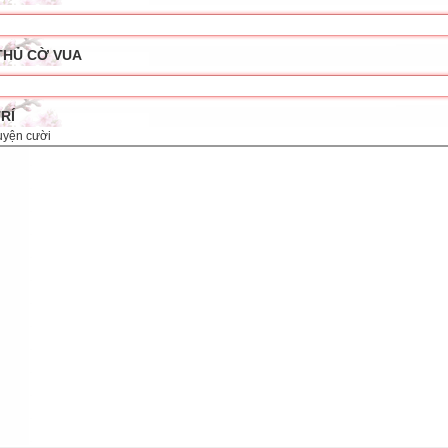
THỦ CỜ VUA
TRÍ
uyện cười