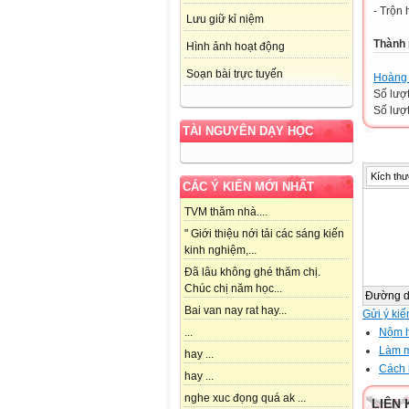
- Trộn 
Lưu giữ kỉ niệm
Thành
Hình ảnh hoạt động
Soạn bài trực tuyến
Hoàng 
Số lượ
Số lượt
TÀI NGUYÊN DẠY HỌC
Kích thư
CÁC Ý KIẾN MỚI NHẤT
TVM thăm nhà....
" Giới thiệu nới tải các sáng kiến
kinh nghiệm,...
Đã lâu không ghé thăm chị.
Chúc chị năm học...
Đường 
Bai van nay rat hay...
Gửi ý kiế
Nộm h
...
Làm m
hay ...
Cách 
hay ...
nghe xuc đọng quá ak ...
LIÊN 