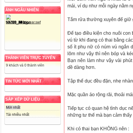
mái, ví dụ như mỗi ngày nằm ng
ẢNH NGẪU NHIÊN
Tắm rửa thường xuyên để giữ g
Ðể tạo điều kiện cho nuôi con
vú từ khi đang có thai bằng cá
số ít phụ nữ có núm vú ngắn 
lõm như vậy thì nên bóp và ké
THÀNH VIÊN TRỰC TUYẾN
Bạn nên làm như vậy vài phú
9 khách và 0 thành viên
dề dàng hơn.
Tập thể dục đều đặn, nhẹ nhàng
TIN TỨC MỚI NHẤT
Mặc quần áo rộng rãi, thoải mái
SẮP XẾP DỮ LIỆU
Mới nhất
Tiếp tục có quan hệ tình dục 
Tải nhiều nhất
những tư thế mà bạn cảm thấy 
Khi có thai bạn KHÔNG nên :