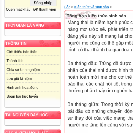
Gốc
>
Kiến thức về sinh sản
>
Quên mật khẩu
ĐK thành viên
Tổng hợp kiến thức sinh sản
Mang thai là niềm hạnh phúc 
THỜI GIAN LÀ VÀNG
hằng mơ ước sẽ. phát triển 
đáng yêu này sẽ mang lại ch
người mẹ cũng có thể gặp một
THÔNG TIN
trình có thai thành ba giai đoạn
Giới thiệu bản thân
Thành tích
Ba tháng đầu: Trứng đã được t
phận của thai nhi được hình th
Chia sẻ kinh nghiệm
hoàn toàn mới mẻ cho cơ thể 
Lưu giữ kỉ niệm
bào thai các chất nội tiết tro
Hình ảnh hoạt động
thường nhận thấy ốm nghén ha
Soạn bài trực tuyến
Ba tháng giữa: Trong thời kỳ n
bắt đầu có những chuyển độn
TÀI NGUYÊN DẠY HỌC
sự thay đổi của việc mang t
người mẹ tăng lên cùng với sự p