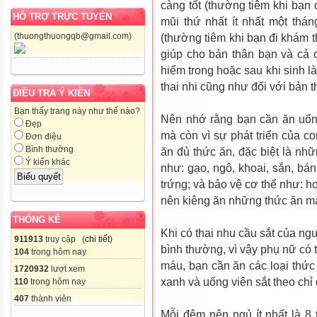
càng tốt (thường tiêm khi bạn 
HỖ TRỢ TRỰC TUYẾN
mũi thứ nhất ít nhất một thá
(thuongthuongqb@gmail.com)
(thường tiêm khi bạn đi khám t
giúp cho bản thân bạn và cả 
hiểm trong hoặc sau khi sinh là
thai nhi cũng như đối với bản t
ĐIỀU TRA Ý KIẾN
Bạn thấy trang này như thế nào?
Nên nhớ rằng bạn cần ăn uốn
Đẹp
mà còn vì sự phát triển của c
Đơn điệu
Bình thường
ăn đủ thức ăn, đặc biệt là nh
Ý kiến khác
như: gạo, ngô, khoai, sắn, bánh
trứng; và bảo vệ cơ thể như: h
nên kiêng ăn những thức ăn mà
THỐNG KÊ
Khi có thai nhu cầu sắt của n
911913
truy cập (
chi tiết
)
bình thường, vì vậy phụ nữ có t
104
trong hôm nay
máu, bạn cần ăn các loại thức 
1720932
lượt xem
xanh và uống viên sắt theo chỉ 
110
trong hôm nay
407
thành viên
Mỗi đêm nên ngủ ít nhất là 8 