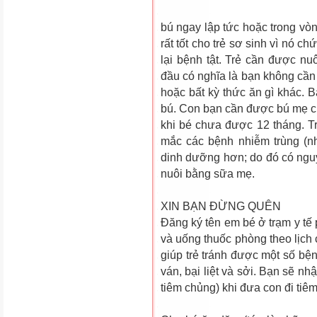
bú ngay lập tức hoặc trong vòn
rất tốt cho trẻ sơ sinh vì nó ch
lại bệnh tật. Trẻ cần được n
đầu có nghĩa là bạn không cần 
hoặc bất kỳ thức ăn gì khác. B
bú. Con bạn cần được bú mẹ c
khi bé chưa được 12 tháng. 
mắc các bệnh nhiễm trùng (nh
dinh dưỡng hơn; do đó có nguy
nuôi bằng sữa mẹ.
XIN BẠN ĐỪNG QUÊN
Ðăng ký tên em bé ở trạm y tế
và uống thuốc phòng theo lịch
giúp trẻ tránh được một số bệ
ván, bại liệt và sởi. Bạn sẽ n
tiêm chủng) khi đ­ưa con đi tiêm