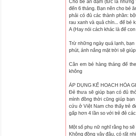
Cho bé ăn dặm (tức là những 
đến 6 tháng. Bạn nên cho bé ă
phải có đủ các thành phần: bột 
rau xanh và quả chín... để bé 
A (Hay nói cách khác là để con
Trừ những ngày quá lạnh, bạn n
phút, ánh nắng mặt trời sẽ giú
Cân em bé hàng tháng để the
không
ÁP DỤNG KẾ HOẠCH HÓA GIA
Ðẻ thưa sẽ giúp bạn có đủ th
mình đồng thời cũng giúp bạ
cứu ở Việt Nam cho thấy trẻ đẻ
gấp hơn 4 lần so với trẻ đẻ cá
Một số phụ nữ nghĩ rằng họ sẽ 
Không đồng vậy đâu, có rất nhi