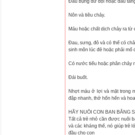
Đau bụng dữ dội hoặc đau tăng
Nôn và tiêu chảy.
Máu hoặc chất dịch chảy ra từ 
Ðau, sưng, đỏ và có thể có chả
sinh môn lúc đẻ hoặc phải mổ đ
Có nước tiểu hoặc phân chảy r
Ðái buốt.
Nhợt màu ở lợi và mặt trong m
đập nhanh, thở hổn hển và hoa
HÃY NUÔI CON BẠN BẰNG 
Tất cả trẻ nhỏ cần được nuôi 
và các kháng thể, nó giúp trẻ 
đầu cho con