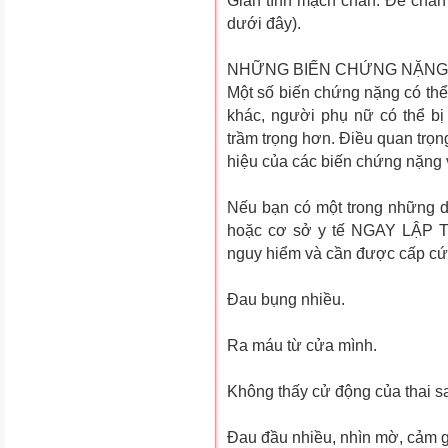
Giãn tĩnh mạch chân: Ðể chân 
dưới đây).
NHỮNG BIẾN CHỨNG NẶNG 
Một số biến chứng nặng có thể 
khác, người phụ nữ có thể bị 
trầm trọng hơn. Ðiều quan trọn
hiệu của các biến chứng nặng v
Nếu bạn có một trong những d
hoặc cơ sở y tế NGAY LẬP T
nguy hiểm và cần được cấp cứ
Ðau bụng nhiều.
Ra máu từ cửa mình.
Không thấy cử động của thai sa
Ðau đầu nhiều, nhìn mờ, cảm gi