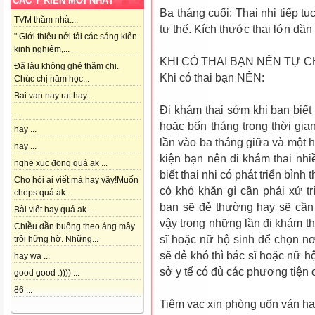
CÁC Ý KIẾN MỚI NHẤT
Ba tháng cuối: Thai nhi tiếp t
TVM thăm nhà....
tư thế. Kích thước thai lớn dầ
" Giới thiệu nới tải các sáng kiến
kinh nghiệm,...
KHI CÓ THAI BẠN NÊN TỰ
Đã lâu không ghé thăm chị.
Khi có thai bạn NÊN:
Chúc chị năm học...
Bai van nay rat hay...
Ði khám thai sớm khi bạn biết 
...
hoặc bốn tháng trong thời gia
hay ...
lần vào ba tháng giữa và một h
hay ...
kiện bạn nên đi khám thai nh
nghe xuc đọng quá ak ...
biết thai nhi có phát triển bì
Cho hỏi ai viết mà hay vậy!Muốn
có khó khăn gì cần phải xử tr
cheps quá ak...
bạn sẽ đẻ thư­ờng hay sẽ cần
Bài viết hay quá ak ...
vậy trong những lần đi khám th
Chiều dần buông theo áng mây
sĩ hoặc nữ hộ sinh để chọn nơ
trôi hững hờ. Những...
sẽ đẻ khó thì bác sĩ hoặc nữ 
hay wa ...
sở y tế có đủ các phương tiện 
good good :)))) ...
86 ...
Tiêm vac xin phòng uốn ván ha