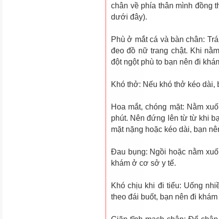
chân về phía thân mình đồng 
d­ưới đây).
Phù ở mắt cá và bàn chân: Trá
đeo đồ nữ trang chật. Khi nằ
đột ngột phù to bạn nên đi khá
Khó thở: Nếu khó thở kéo dài, 
Hoa mắt, chóng mặt: Nằm xuốn
phút. Nên đứng lên từ từ khi 
mặt nặng hoặc kéo dài, bạn nê
Ðau bụng: Ngồi hoặc nằm xuốn
khám ở cơ sở y tế.
Khó chịu khi đi tiểu: Uống nhi
theo đái buốt, bạn nên đi khám 