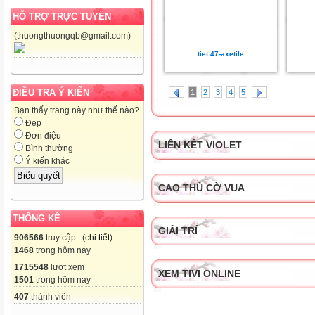
HỖ TRỢ TRỰC TUYẾN
(thuongthuongqb@gmail.com)
tiet 47-axetile
ĐIỀU TRA Ý KIẾN
1
2
3
4
5
Bạn thấy trang này như thế nào?
Đẹp
Đơn điệu
LIÊN KẾT VIOLET
Bình thường
Ý kiến khác
CAO THỦ CỜ VUA
THỐNG KÊ
GIẢI TRÍ
906566
truy cập (
chi tiết
)
1468
trong hôm nay
1715548
lượt xem
XEM TIVI ONLINE
1501
trong hôm nay
407
thành viên