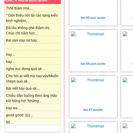
CÁC Ý KIẾN MỚI NHẤT
TVM thăm nhà....
" Giới thiệu nới tải các sáng kiến
tiet 55-axit axetic
kinh nghiệm,...
Đã lâu không ghé thăm chị.
Chúc chị năm học...
Bai van nay rat hay...
...
hay ...
hay ...
tiet 55-axit axetic
nghe xuc đọng quá ak ...
Cho hỏi ai viết mà hay vậy!Muốn
cheps quá ak...
Bài viết hay quá ak ...
Chiều dần buông theo áng mây
trôi hững hờ. Những...
hay wa ...
tiet 47-axetile
good good :)))) ...
86 ...