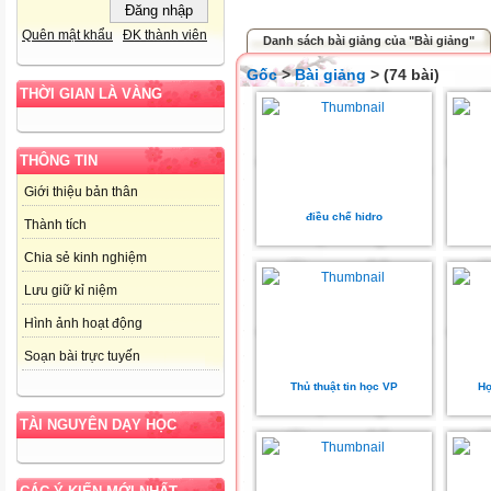
Quên mật khẩu
ĐK thành viên
Danh sách bài giảng của "Bài giảng"
Gốc
>
Bài giảng
> (74 bài)
THỜI GIAN LÀ VÀNG
THÔNG TIN
Giới thiệu bản thân
điều chế hidro
Thành tích
Chia sẻ kinh nghiệm
Lưu giữ kỉ niệm
Hình ảnh hoạt động
Soạn bài trực tuyến
Thủ thuật tin học VP
Họ
TÀI NGUYÊN DẠY HỌC