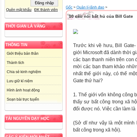
Gốc
>
Quản lí-lãnh đao
>
Quên mật khẩu
ĐK thành viên
10 câu nói bất hủ của Bill Gate
THỜI GIAN LÀ VÀNG
THÔNG TIN
Trước khi về hưu, Bill Gate
giới Microsoft đã dành thời 
Giới thiệu bản thân
các bạn thanh niên trên con 
Thành tích
mời các bạn tham khảo nhữn
Chia sẻ kinh nghiệm
nhất thế giới này, có thể mộ
Gate thứ hai?
Lưu giữ kỉ niệm
Hình ảnh hoạt động
1. Thế giới vốn không công 
Soạn bài trực tuyến
thấy sự bất công trong xã h
đổi được nó. Việc cần làm là 
TÀI NGUYÊN DẠY HỌC
(Sở dĩ như vậy là một mình
bất công trong xã hội).