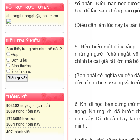
số phận. Điều bạn học được 
HỖ TRỢ TRỰC TUYẾN
học để lần sau không bao gi
(thuongthuongqb@gmail.com)
(Điều cần làm lúc này là trấn t
ĐIỀU TRA Ý KIẾN
5. Nên hiểu một điều rằng:
Bạn thấy trang này như thế nào?
những người “chán ngắt, vô
Đẹp
Đơn điệu
chính là cái giá rất lớn mà b
Bình thường
Ý kiến khác
(Bạn phải có nghĩa vụ đền đ
đời mình cho sự sống và trưở
THỐNG KÊ
6. Khi đi học, bạn đứng thứ 
904182
truy cập (
chi tiết
)
trọng. Nhưng khi đã bước ch
1008
trong hôm nay
như vậy. Dù đi đâu hay làm 
1713055
lượt xem
1034
trong hôm nay
mình.
407
thành viên