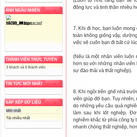
(Luôn tự nhủ rằng bạn sẽ l
động lực và tinh thần nhiều 
ẢNH NGẪU NHIÊN
7. Khi đi học, bạn luôn mong 
toàn không giống vậy, dườn
việc sẽ cuốn bạn đi bất cứ lú
(Nếu là một nhân viên luôn 
THÀNH VIÊN TRỰC TUYẾN
hơn so với những nhân viên 
3 khách và 0 thành viên
sự đào thải và thất nghiệp).
TIN TỨC MỚI NHẤT
8. Khi ngồi trên ghế nhà trườ
viên giúp đỡ bạn. Tuy nhiên,
SẮP XẾP DỮ LIỆU
do những yêu cầu quá nghiêm
Mới nhất
làm sau khi tốt nghiệp. 
Tải nhiều nhất
nghiêm khắc từ phía công ty 
nhanh chóng thất nghiệp, hơn