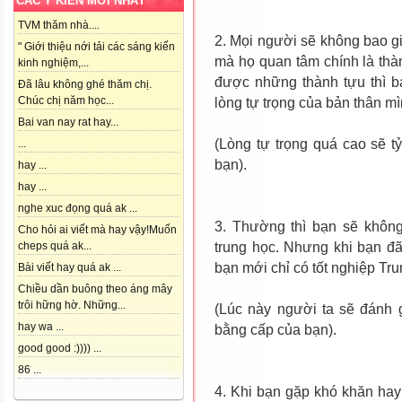
CÁC Ý KIẾN MỚI NHẤT
TVM thăm nhà....
2. Mọi người sẽ không bao g
" Giới thiệu nới tải các sáng kiến
mà họ quan tâm chính là thà
kinh nghiệm,...
được những thành tựu thì b
Đã lâu không ghé thăm chị.
Chúc chị năm học...
lòng tự trọng của bản thân mì
Bai van nay rat hay...
(Lòng tự trọng quá cao sẽ tỷ
...
bạn).
hay ...
hay ...
nghe xuc đọng quá ak ...
3. Thường thì bạn sẽ không
Cho hỏi ai viết mà hay vậy!Muốn
trung học. Nhưng khi bạn đã
cheps quá ak...
bạn mới chỉ có tốt nghiệp Tr
Bài viết hay quá ak ...
Chiều dần buông theo áng mây
trôi hững hờ. Những...
(Lúc này người ta sẽ đánh 
hay wa ...
bằng cấp của bạn).
good good :)))) ...
86 ...
4. Khi bạn gặp khó khăn hay 