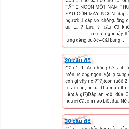
Câu 1: nào bạn có thể trả
TẮT 2 NGỌN MỘT NĂM PHÚ
SAU CÒN MÁY NGỌN .đáp án 
người: 1 cặp vợ chồng, ông chồ
gì..........? Lưu ý: câu đố
......................còn ai nghĩ bậy
lưng dàng trước--Cái bụng...
20 câu đố
Câu 1: 1 .Anh hùng bé, anh 
môn. Miếng ngon, vật lạ cũng 
còn gì vậy nè ???)(con ruồi) 
rõ ai ông, ai bà Tham ăn thì 
liền(là gì?)Đáp án -đôi đũa 
người đặt em nào biết đâu Nửa t
30 câu đố
Câu 1. trăm trâu trăm cỏ --trâ