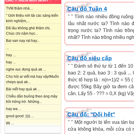
CÁC Ý KIẾN MỚI NHẤT
Câu đố Tuần 4
TVM thăm nhà....
" Giới thiệu nới tải các sáng kiến
" " Tỉnh nào nhiều đồng ruộn
kinh nghiệm,...
lâu nhât nước ta? Tỉnh nào đ
Đã lâu không ghé thăm chị.
trọng nước ta? Tỉnh nào trồn
Chúc chị năm học...
nhất? Tỉnh nào trồng nhiều ngh
Bai van nay rat hay...
...
hay ...
Câu đố siêu cấp
hay ...
" " Đánh số thứ tự từ 1 đến 10
nghe xuc đọng quá ak ...
bao 2: 2 quả, bao 3 : 3 quả ..
Cho hỏi ai viết mà hay vậy!Muốn
thức tổ hợp là : n(n+1)/2 = 55 
cheps quá ak...
được 55kg Bây giờ ta đem câ
Bài viết hay quá ak ...
cân. Lấy 55 - ??? = 0,X (kg) Vậy
Chiều dần buông theo áng mây
trôi hững hờ. Những...
hay wa ...
Câu đố: "Dối hết"
good good :)))) ...
" " Một người bị tên vua tàn 
86 ...
cửa không khóa, mỗi cửa có m