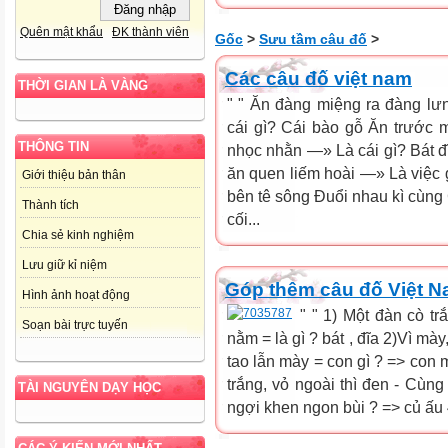
Quên mật khẩu
ĐK thành viên
Gốc
>
Sưu tầm câu đố
>
Các câu đố việt nam
THỜI GIAN LÀ VÀNG
" " Ăn đàng miệng ra đàng lư
cái gì? Cái bào gỗ Ăn trước 
THÔNG TIN
nhọc nhằn —» Là cái gì? Bát đĩ
ăn quen liếm hoài —» Là việc
Giới thiệu bản thân
bên tê sông Đuổi nhau kì cùng
Thành tích
cối...
Chia sẻ kinh nghiệm
Lưu giữ kỉ niệm
Góp thêm câu đố Việt 
Hình ảnh hoạt động
" " 1) Một đàn cò t
Soạn bài trực tuyến
nằm = là gì ? bát , đĩa 2)Vì mày
tao lẫn mày = con gì ? => con m
trắng, vỏ ngoài thì đen - Cùng
TÀI NGUYÊN DẠY HỌC
ngợi khen ngon bùi ? => củ ấu 4