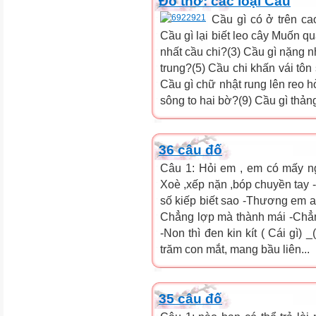
Đố thơ: các loại Cầu
Cầu gì có ở trên 
Cầu gì lại biết leo cây Muốn 
nhất cầu chi?(3) Cầu gì nặng n
trung?(5) Cầu chi khấn vái tôn
Cầu gì chữ nhật rung lên reo hò?(
sông to hai bờ?(9) Cầu gì thản
36 câu đố
Câu 1: Hỏi em , em có mấy n
Xoè ,xếp nặn ,bóp chuyền tay 
số kiếp biết sao -Thương em a
Chẳng lợp mà thành mái -Chẳn
-Non thì đen kin kít ( Cái gì) 
trăm con mắt, mang bầu liên...
35 câu đố