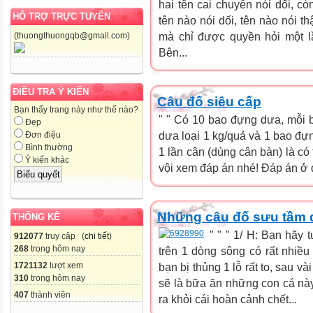
hai tên cai chuyên nói dối, cò
HỖ TRỢ TRỰC TUYẾN
tên nào nói dối, tên nào nói t
mà chỉ được quyền hỏi một lầ
(thuongthuongqb@gmail.com)
Bên...
ĐIỀU TRA Ý KIẾN
Câu đố siêu cấp
Bạn thấy trang này như thế nào?
" " Có 10 bao đựng dưa, mỗi 
Đẹp
dưa loại 1 kg/quả và 1 bao đựn
Đơn điệu
Bình thường
1 lần cân (dùng cân bàn) là c
Ý kiến khác
vội xem đáp án nhé! Đáp án ở đ
Những câu đố sưu tầm
THỐNG KÊ
" " " 1/ H: Bạn hãy
912077
truy cập (
chi tiết
)
268
trong hôm nay
trên 1 dòng sông có rất nhiều
1721132
lượt xem
bạn bị thủng 1 lỗ rất to, sau 
310
trong hôm nay
sẽ là bữa ăn những con cá này
407
thành viên
ra khỏi cái hoàn cảnh chết...