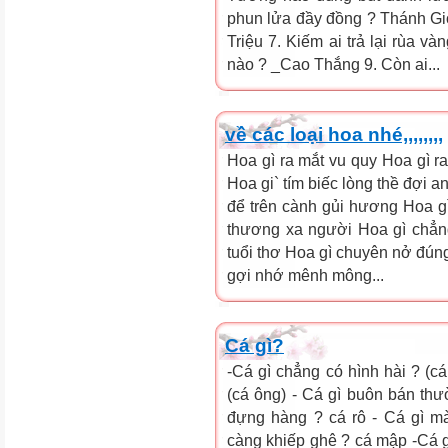
phun lửa đầy đồng ? Thánh Gió
Triệu 7. Kiếm ai trả lại rùa v
nào ? _Cao Thắng 9. Còn ai...
về các loại hoa nhé,,,,,,,,
Hoa gì ra mắt vu quy Hoa gì ra
Hoa gi` tím biếc lòng thề đợi
để trên cành gủi hương Hoa g
thương xa người Hoa gì chẳn
tuổi thơ Hoa gì chuyên nở đúng
gợi nhớ mênh mông...
Cá gì?
-Cá gì chẳng có hình hài ? (c
(cá ông) - Cá gì buôn bán th
đựng hàng ? cá rô - Cá gì m
càng khiếp ghê ? cá mập -Cá gì