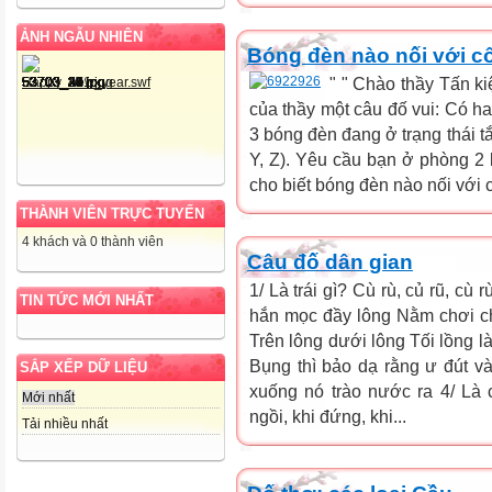
ẢNH NGẪU NHIÊN
Bóng đèn nào nối với c
" " Chào thầy Tấn kiệt
của thầy một câu đố vui: Có ha
3 bóng đèn đang ở trạng thái tắt
Y, Z). Yêu cầu bạn ở phòng 2
cho biết bóng đèn nào nối với 
THÀNH VIÊN TRỰC TUYẾN
4 khách và 0 thành viên
Câu đố dân gian
1/ Là trái gì? Cù rù, củ rũ, c
TIN TỨC MỚI NHẤT
hắn mọc đầy lông Nằm chơi chẳ
Trên lông dưới lông Tối lồng l
Bụng thì bảo dạ rằng ư đút v
SẮP XẾP DỮ LIỆU
xuống nó trào nước ra 4/ Là
Mới nhất
ngồi, khi đứng, khi...
Tải nhiều nhất