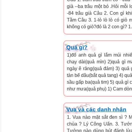
già --ba trâu một bó .Hỏi mỗi
-84 trâu già Câu 2. Con gì khi
Tằm Câu 3. 1-lò lò lò có giò 
không có giò?đó là 2 con gì? 1.
Quả gì?
1)đố anh quả gì lắm múi nhiế
chạy dài(quả mìn) 2)quả gì m
ngày ê răng(quả đám) 3) quả g
tàn bể dâu(bắt quả tang) 4) qu
sầu gấp ba(quả tim) 5) quả gì
như mưa(quả phụ) 1) Cam dòng
Vua và các danh nhân
1. Vua nào mặt sắt đen sì ? 
chùa ? Lý Công Uẩn. 3. Tướn
Tướng nào dùng bút đánh lừ