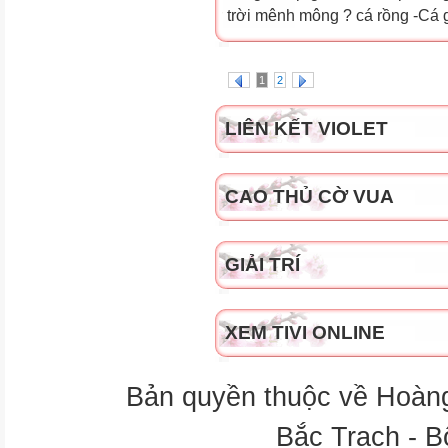
trời mênh mông ? cá rồng -Cá gì
1
2
LIÊN KẾT VIOLET
CAO THỦ CỜ VUA
GIẢI TRÍ
XEM TIVI ONLINE
Bản quyền thuộc về Hoàn
Bắc Trạch - B