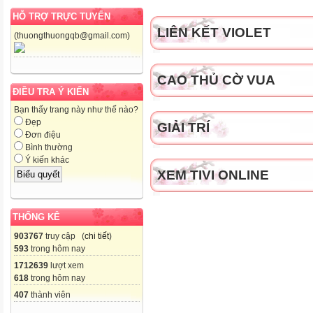
HỖ TRỢ TRỰC TUYẾN
LIÊN KẾT VIOLET
(thuongthuongqb@gmail.com)
CAO THỦ CỜ VUA
ĐIỀU TRA Ý KIẾN
Bạn thấy trang này như thế nào?
Đẹp
GIẢI TRÍ
Đơn điệu
Bình thường
Ý kiến khác
XEM TIVI ONLINE
THỐNG KÊ
903767
truy cập (
chi tiết
)
593
trong hôm nay
1712639
lượt xem
618
trong hôm nay
407
thành viên