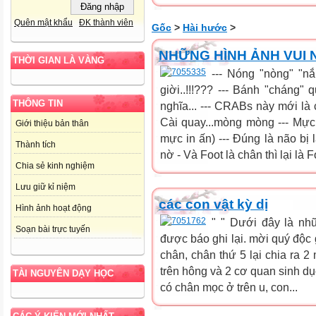
Quên mật khẩu
ĐK thành viên
Gốc
>
Hài hước
>
NHỮNG HÌNH ẢNH VUI
THỜI GIAN LÀ VÀNG
--- Nóng "nòng" "n
giời..!!!??? --- Bánh "cháng" 
THÔNG TIN
nghĩa... --- CRABs này mới là c
Cài quay...mòng mòng --- Mực 
Giới thiệu bản thân
mực in ấn) --- Đúng là não bị l
Thành tích
nờ - Và Foot là chân thì lại là F
Chia sẻ kinh nghiệm
Lưu giữ kỉ niệm
các con vật kỳ dị
Hình ảnh hoạt động
" " Dưới đây là nh
Soạn bài trực tuyến
được báo ghi lại. mời quý độc
chân, chân thứ 5 lại chia ra 
trên hông và 2 cơ quan sinh dụ
TÀI NGUYÊN DẠY HỌC
có chân mọc ở trên u, con...