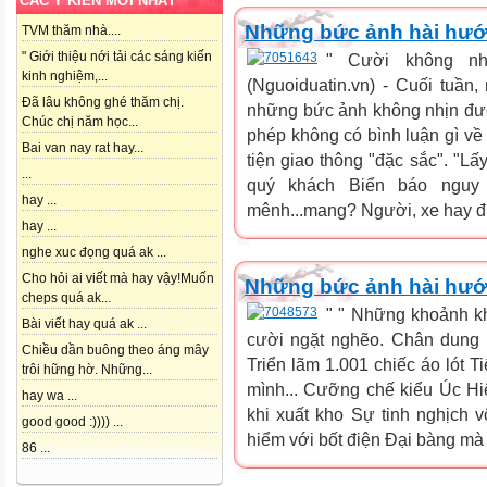
CÁC Ý KIẾN MỚI NHẤT
Những bức ảnh hài hư
TVM thăm nhà....
" Giới thiệu nới tải các sáng kiến
" Cười không nh
kinh nghiệm,...
(Nguoiduatin.vn) - Cuối tuần
Đã lâu không ghé thăm chị.
những bức ảnh không nhịn được
Chúc chị năm học...
phép không có bình luận gì về
Bai van nay rat hay...
tiện giao thông "đặc sắc". "L
...
quý khách Biển báo nguy 
hay ...
mênh...mang? Người, xe hay điệ
hay ...
nghe xuc đọng quá ak ...
Cho hỏi ai viết mà hay vậy!Muốn
Những bức ảnh hài hước
cheps quá ak...
" " Những khoảnh k
Bài viết hay quá ak ...
cười ngặt nghẽo. Chân dung
Chiều dần buông theo áng mây
Triển lãm 1.001 chiếc áo lót 
trôi hững hờ. Những...
mình... Cưỡng chế kiểu Úc Hi
hay wa ...
khi xuất kho Sự tinh nghịch 
good good :)))) ...
hiểm với bốt điện Đại bàng mà 
86 ...