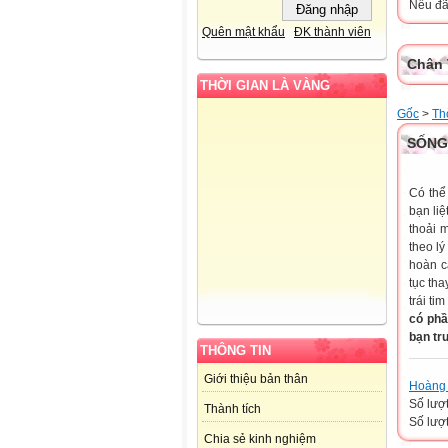
Nếu đã 
Quên mật khẩu
ĐK thành viên
Chân 
THỜI GIAN LÀ VÀNG
Gốc
>
Th
SỐNG
Có thể
bạn liệ
thoải 
theo l
hoàn cả
tục th
trái ti
có phầ
bạn tr
THÔNG TIN
Giới thiệu bản thân
Hoàng 
Số lượ
Thành tích
Số lượt
Chia sẻ kinh nghiệm