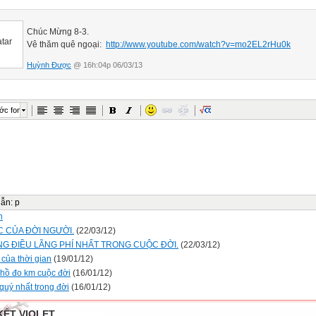
Chúc Mừng 8-3.
Vê thăm quê ngoại:
http://www.youtube.com/watch?v=mo2EL2rHu0k
Huỳnh Được
@ 16h:04p 06/03/13
ớc font
dẫn
:
p
n
C CỦA ĐỜI NGƯỜI.
(22/03/12)
G ĐIỀU LÃNG PHÍ NHẤT TRONG CUỘC ĐỜI.
(22/03/12)
ị của thời gian
(19/01/12)
hồ đo km cuộc đời
(16/01/12)
quý nhất trong đời
(16/01/12)
KẾT VIOLET