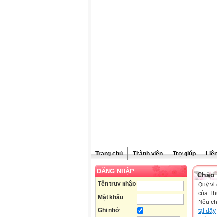
Trang chủ
Thành viên
Trợ giúp
Liê
ĐĂNG NHẬP
Chào 
Tên truy nhập
Quý vị 
của Th
Mật khẩu
Nếu ch
Ghi nhớ
tại đây