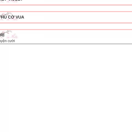
THỦ CỜ VUA
TRÍ
uyện cười