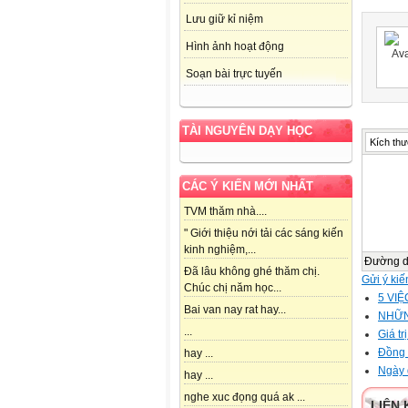
Lưu giữ kỉ niệm
Hình ảnh hoạt động
Soạn bài trực tuyến
TÀI NGUYÊN DẠY HỌC
Kích thư
CÁC Ý KIẾN MỚI NHẤT
TVM thăm nhà....
" Giới thiệu nới tải các sáng kiến
kinh nghiệm,...
Đường 
Đã lâu không ghé thăm chị.
Gửi ý kiế
Chúc chị năm học...
5 VIỆ
Bai van nay rat hay...
NHỮN
...
Giá tr
Đồng 
hay ...
Ngày 
hay ...
nghe xuc đọng quá ak ...
LIÊN 