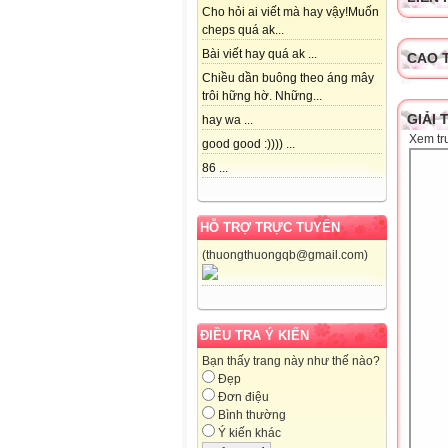
Cho hỏi ai viết mà hay vậy!Muốn
cheps quá ak...
Bài viết hay quá ak ...
CAO 
Chiều dần buông theo áng mây
trôi hững hờ. Những...
GIẢI 
hay wa ...
Xem tr
good good :)))) ...
86 ...
HỖ TRỢ TRỰC TUYẾN
(thuongthuongqb@gmail.com)
ĐIỀU TRA Ý KIẾN
Bạn thấy trang này như thế nào?
Đẹp
Đơn điệu
Bình thường
Ý kiến khác