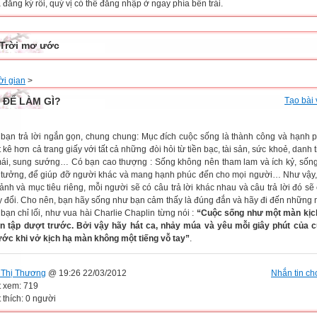
đăng ký rồi, quý vị có thể đăng nhập ở ngay phía bên trái.
Trời mơ ước
ời gian
>
 ĐỂ LÀM GÌ?
Tạo bài 
 bạn trả lời ngắn gọn, chung chung: Mục đích cuộc sống là thành công và hạnh 
t kê hơn cả trang giấy với tất cả những đòi hỏi từ tiền bạc, tài sản, sức khoẻ, danh 
mái, sung sướng… Có bạn cao thượng : Sống không nên tham lam và ích kỷ, sốn
ý tưởng, để giúp đỡ người khác và mang hạnh phúc đến cho mọi người… Như vậy,
nh và mục tiêu riêng, mỗi người sẽ có câu trả lời khác nhau và câu trả lời đó sẽ 
ay đổi. Cho nên, bạn hãy sống như bạn cảm thấy là đúng đắn và hãy đi đến những
m bạn chỉ lối, như vua hài Charlie Chaplin từng nói :
“Cuộc sống như một màn kịc
n tập dượt trước. Bởi vậy hãy hát ca, nhảy múa và yêu mỗi giây phút của c
ước khi vở kịch hạ màn không một tiếng vỗ tay”
.
Thị Thương
@ 19:26 22/03/2012
Nhắn tin cho
t xem: 719
 thích: 0 người