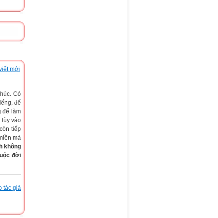
viết mới
phúc. Có
tiếng, để
g để làm
 tùy vào
còn tiếp
 miền mà
h không
uộc đời
 tác giả