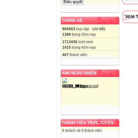
XEM T
THỐNG KÊ
904563
truy cập (
chi tiết
)
1389
trong hôm nay
1713436
lượt xem
1415
trong hôm nay
407
thành viên
ẢNH NGẪU NHIÊN
THÀNH VIÊN TRỰC TUYẾN
6 khách và 0 thành viên