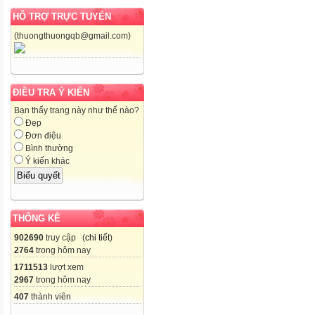
HỖ TRỢ TRỰC TUYẾN
(thuongthuongqb@gmail.com)
ĐIỀU TRA Ý KIẾN
Bạn thấy trang này như thế nào?
Đẹp
Đơn điệu
Bình thường
Ý kiến khác
THỐNG KÊ
902690
truy cập (
chi tiết
)
2764
trong hôm nay
1711513
lượt xem
2967
trong hôm nay
407
thành viên