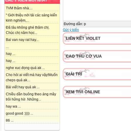
CÁC Ý KIẾN MỚI NHẤT
TVM thăm nhà....
" Giới thiệu nới tải các sáng kiến
kinh nghiệm,...
Đường dẫn
:
p
Đã lâu không ghé thăm chị.
Gửi ý kiến
Chúc chị năm học...
LIÊN KẾT VIOLET
Bai van nay rat hay...
...
hay ...
CAO THỦ CỜ VUA
hay ...
nghe xuc đọng quá ak ...
GIẢI TRÍ
Cho hỏi ai viết mà hay vậy!Muốn
cheps quá ak...
Bài viết hay quá ak ...
XEM TIVI ONLINE
Chiều dần buông theo áng mây
trôi hững hờ. Những...
hay wa ...
good good :)))) ...
86 ...