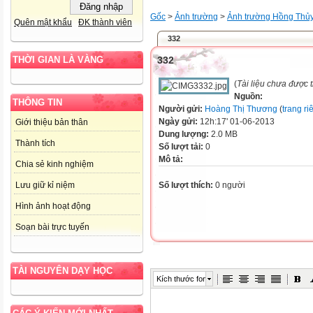
Gốc
>
Ảnh trường
>
Ảnh trường Hồng Thủ
Quên mật khẩu
ĐK thành viên
332
332
THỜI GIAN LÀ VÀNG
(
Tài liệu chưa được 
Nguồn:
THÔNG TIN
Người gửi:
Hoàng Thị Thương
(
trang ri
Ngày gửi:
12h:17' 01-06-2013
Giới thiệu bản thân
Dung lượng:
2.0 MB
Thành tích
Số lượt tải:
0
Mô tả:
Chia sẻ kinh nghiệm
Số lượt thích:
0 người
Lưu giữ kỉ niệm
Hình ảnh hoạt động
Soạn bài trực tuyến
TÀI NGUYÊN DẠY HỌC
Kích thước font