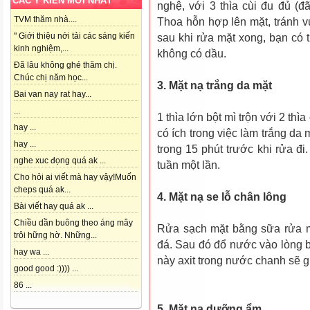
CÁC Ý KIẾN MỚI NHẤT
nghệ, với 3 thìa cùi đu đủ (đ
TVM thăm nhà....
Thoa hỗn hợp lên mặt, tránh 
" Giới thiệu nới tải các sáng kiến
sau khi rửa mặt xong, bạn có 
kinh nghiệm,...
không có dầu.
Đã lâu không ghé thăm chị.
Chúc chị năm học...
3. Mặt nạ trắng da mặt
Bai van nay rat hay...
...
1 thìa lớn bột mì trộn với 2 thì
hay ...
có ích trong việc làm trắng da
hay ...
trong 15 phút trước khi rửa đi
nghe xuc đọng quá ak ...
tuần một lần.
Cho hỏi ai viết mà hay vậy!Muốn
cheps quá ak...
4. Mặt nạ se lỗ chân lông
Bài viết hay quá ak ...
Chiều dần buông theo áng mây
Rửa sạch mặt bằng sữa rửa mặ
trôi hững hờ. Những...
đá. Sau đó đổ nước vào lòng 
hay wa ...
này axit trong nước chanh sẽ g
good good :)))) ...
86 ...
5. Mặt nạ dưỡng ẩm