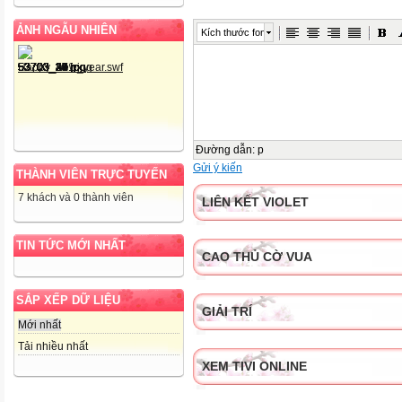
ẢNH NGẪU NHIÊN
Kích thước font
Đường dẫn
:
p
Gửi ý kiến
THÀNH VIÊN TRỰC TUYẾN
7 khách và 0 thành viên
LIÊN KẾT VIOLET
TIN TỨC MỚI NHẤT
CAO THỦ CỜ VUA
SẮP XẾP DỮ LIỆU
GIẢI TRÍ
Mới nhất
Tải nhiều nhất
XEM TIVI ONLINE