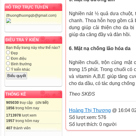
HỖ TRỢ TRỰC TUYẾN
Nghiền nát ½ quả dưa chuột, t
(thuongthuongqb@gmail.com)
chanh. Thoa hỗn hợp gồm cả bã
dụng giúp cải thiện cho da bị
giúp da căng đầy và đàn hồi.
ĐIỀU TRA Ý KIẾN
Bạn thấy trang này như thế nào?
6. Mặt nạ chống lão hóa da
Đẹp
Đơn điệu
Nghiền chuối, trộn cùng mật 
Bình thường
trong 15 phút. Trong chuối có 
Ý kiến khác
và vitamin A,B,E giúp tăng c
cho da dầu, có tác dụng chống
Theo SKĐS
THỐNG KÊ
905030
truy cập (
chi tiết
)
1856
trong hôm nay
Hoàng Thị Thương
@ 16:04 02
1713978
lượt xem
Số lượt xem: 576
1957
trong hôm nay
Số lượt thích: 0 người
407
thành viên