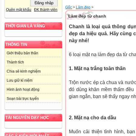
Gốc
>
Làm đẹp
>
Quên mật khẩu
ĐK thành viên
Làm đep từ chanh
THỜI GIAN LÀ VÀNG
Chanh là loại quả thông dụn
đẹp da hiệu quả. Hãy cùng c
này nhé!
THÔNG TIN
Giới thiệu bản thân
6 loại mặt nạ làm đẹp da từ ch
Thành tích
1. Mặt nạ trắng toàn thân
Chia sẻ kinh nghiệm
Lưu giữ kỉ niệm
Trộn nước ép cà chua và nước
đó dùng khăn mềm thấm đều l
Hình ảnh hoạt động
gian ngắn, bạn sẽ thấy ngay nh
Soạn bài trực tuyến
2. Mặt nạ cho da dầu
TÀI NGUYÊN DẠY HỌC
Muốn cải thiện tình hình, bạn