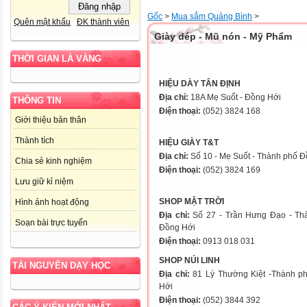
Gốc
>
Mua sắm Quảng Bình
>
Quên mật khẩu
ĐK thành viên
Giày dép - Mũ nón - Mỹ Phẩm
THỜI GIAN LÀ VÀNG
HIỆU DÀY TÂN ĐỊNH
Địa chỉ:
18A Mẹ Suốt - Đồng Hới
THÔNG TIN
Điện thoại:
(052) 3824 168
Giới thiệu bản thân
Thành tích
HIỆU GIÀY T&T
Địa chỉ:
Số 10 - Mẹ Suốt - Thành phố 
Chia sẻ kinh nghiệm
Điện thoại:
(052) 3824 169
Lưu giữ kỉ niệm
SHOP
MẶT TRỜI
Hình ảnh hoạt động
Địa chỉ:
Số 27 - Trần Hưng Đạo - Th
Soạn bài trực tuyến
Đồng Hới
Điện thoại:
0913 018 031
SHOP
NÚI LINH
TÀI NGUYÊN DẠY HỌC
Địa chỉ:
81 Lý Th­ường Kiệt -Thành p
Hới
Điện thoại:
(052) 3844 392