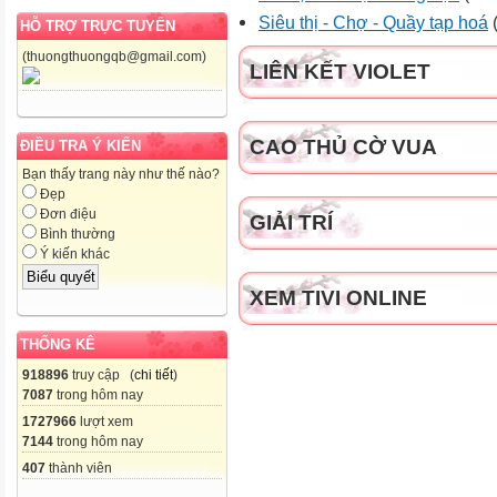
Siêu thị - Chợ - Quầy tạp hoá
(
HỖ TRỢ TRỰC TUYẾN
(thuongthuongqb@gmail.com)
LIÊN KẾT VIOLET
CAO THỦ CỜ VUA
ĐIỀU TRA Ý KIẾN
Bạn thấy trang này như thế nào?
Đẹp
Đơn điệu
GIẢI TRÍ
Bình thường
Ý kiến khác
XEM TIVI ONLINE
THỐNG KÊ
918896
truy cập (
chi tiết
)
7087
trong hôm nay
1727966
lượt xem
7144
trong hôm nay
407
thành viên