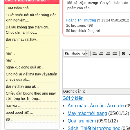
CÁC Ý KIẾN MỚI NHẤT
Mô tả đặc trưng:
Chuyên bán các 
phẩm cao cấp
TVM thăm nhà....
" Giới thiệu nới tải các sáng kiến
Hoàng Thị Thương
@ 13:24 05/01/2012
kinh nghiệm,...
Số lượt xem: 498
Đã lâu không ghé thăm chị.
Số lượt thích: 0 người
Chúc chị năm học...
Bai van nay rat hay...
...
hay ...
Kích thước font
hay ...
nghe xuc đọng quá ak ...
Cho hỏi ai viết mà hay vậy!Muốn
cheps quá ak...
Bài viết hay quá ak ...
Đường dẫn
:
p
Chiều dần buông theo áng mây
Gửi ý kiến
trôi hững hờ. Những...
Ảnh màu - Áo dài - Áo cưới
(0
hay wa ...
May mặc thời trang
(05/01/12)
good good :)))) ...
86 ...
Quà lưu niệm
(05/01/12)
Sách, Thiết bị trường học
(05/