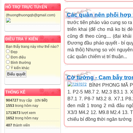
HỖ TRỢ TRỰC TUYẾN
Các quân nên phối hợp 
(thuongthuongqb@gmail.com)
trước tiên pháo vào cung so ra
triển khai (để cho mã ko bị đ
cũng đi theo cùng.... (đại khái
ĐIỀU TRA Ý KIẾN
Đương đầu pháo quyết - bí quyế
Bạn thấy trang này như thế nào?
mà thôi) Nhưng so với nguyên t
Đẹp
các quân chiếm vị trí thuận...
Đơn điệu
Bình thường
Ý kiến khác
Cờ tướng - Cạm bẫy tro
BÌNH PHONG MÃ 
1. P2-5 M8.7 2. M2.3 B3.1 3. X
THỐNG KÊ
B7.1 7. P8-7 M3.2 8. X7.1 P8
904727
truy cập (
chi tiết
)
đen mất 1 trong 2 mã đâu ngờ 
1553
trong hôm nay
X3/3 M4.2 12. M9.8 M2.4 13.
1713673
lượt xem
1652
trong hôm nay
chiếu bí đồng thời ngăn tướng 
407
thành viên