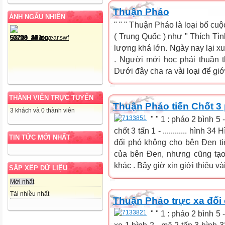
Thuận Pháo
ẢNH NGẪU NHIÊN
" " " Thuận Pháo là loại bố cu
( Trung Quốc ) như " Thích Tìn
lượng khá lớn. Ngày nay lại xu
. Người mới học phải thuần th
Dưới đây cha ra vài loại để giới
THÀNH VIÊN TRỰC TUYẾN
Thuận Pháo tiến Chốt 3 
3 khách và 0 thành viên
" " 1 : pháo 2 bình 5 
chốt 3 tấn 1 - ............ hình 3
TIN TỨC MỚI NHẤT
đối phó không cho bên Đen tiế
của bên Đen, nhưng cũng tạo
khác . Bây giờ xin giới thiệu vài
SẮP XẾP DỮ LIỆU
Mới nhất
Tải nhiều nhất
Thuận Pháo trực xa đối 
" " 1 : pháo 2 bình 5 