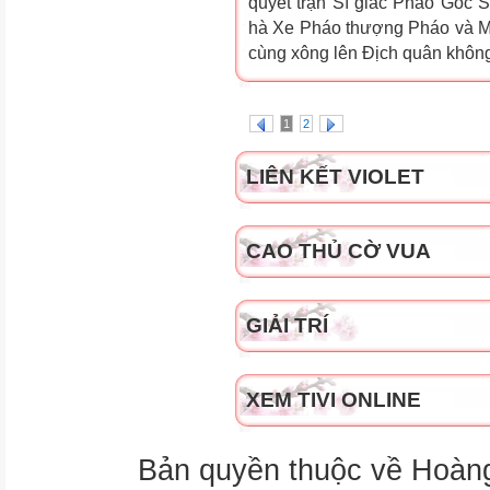
quyết trận Sĩ giác Pháo Góc S
hà Xe Pháo thượng Pháo và M
cùng xông lên Địch quân không l
1
2
LIÊN KẾT VIOLET
CAO THỦ CỜ VUA
GIẢI TRÍ
XEM TIVI ONLINE
Bản quyền thuộc về Hoàn