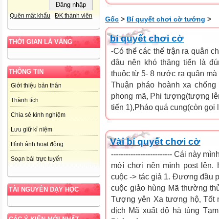
Quên mật khẩu
ĐK thành viên
Gốc
>
Bí quyết chơi cờ tướng
>
bí quyết chơi cờ
THỜI GIAN LÀ VÀNG
-Có thể các thế trận ra quân 
đâu nên khó thăng tiến là đú
THÔNG TIN
thuộc từ 5- 8 nước ra quân mà 
Thuận pháo hoành xa chống t
Giới thiệu bản thân
phong mã, Phi tượng(tượng lên 
Thành tích
tiến 1),Pháo quá cung(còn gọi 
Chia sẻ kinh nghiệm
Lưu giữ kỉ niệm
Vài bí quyết chơi cờ
Hình ảnh hoạt động
------------------------- Cái này
Soạn bài trực tuyến
mới chơi nên mình post lên. 
cuộc -> tác giả 1. Đương đầu 
cuộc giảo hùng Mã thường th
TÀI NGUYÊN DẠY HỌC
Tượng yên Xa tương hộ, Tốt 
địch Mã xuất độ hà tùng Tạm