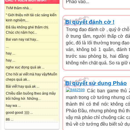
CÁC Ý KIẾN MỚI NHẤT
Pháo vào...
TVM thăm nhà....
" Giới thiệu nới tải các sáng kiến
kinh nghiệm,...
Bí quyết đánh cờ !
Đã lâu không ghé thăm chị.
Trong đạo đánh cờ , quý ở ch
Chúc chị năm học...
ở trung tâm, người thấp cờ đa
Bai van nay rat hay...
góc, đó là lối thường trong đa
...
ván, không bỏ 1 quân, đánh ta
hay ...
trước sau phòng bị, hai đằn
hay ...
không nên chặt quá. So ra giữ 
nghe xuc đọng quá ak ...
Cho hỏi ai viết mà hay vậy!Muốn
cheps quá ak...
Bí quyết sử dụng Pháo
Bài viết hay quá ak ...
Các bạn game thủ Z
Chiều dần buông theo áng mây
mạnh trong cờ tướng nhưng cũ
trôi hững hờ. Những...
thành thì có thể nói: không 
hay wa ...
Pháo Đầu, nhưng phòng thủ thì
good good :)))) ...
vậy mà pháo chỉ chuộng các c
86 ...
thủ về cờ tướng đều biết sử dụ