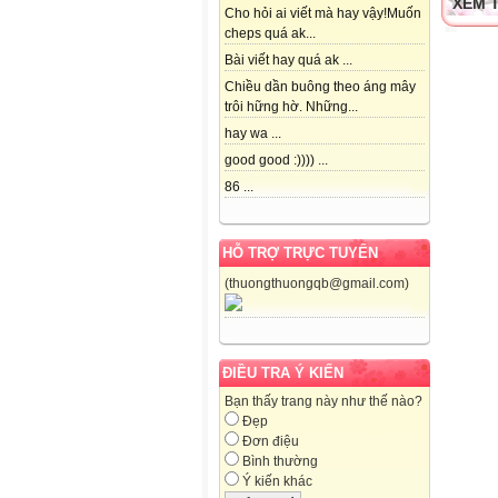
XEM T
Cho hỏi ai viết mà hay vậy!Muốn
cheps quá ak...
Bài viết hay quá ak ...
Chiều dần buông theo áng mây
trôi hững hờ. Những...
hay wa ...
good good :)))) ...
86 ...
HỖ TRỢ TRỰC TUYẾN
(thuongthuongqb@gmail.com)
ĐIỀU TRA Ý KIẾN
Bạn thấy trang này như thế nào?
Đẹp
Đơn điệu
Bình thường
Ý kiến khác