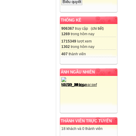
THỐNG KÊ
906367
truy cập (
chi tiết
)
1269
trong hôm nay
1715349
lượt xem
1302
trong hôm nay
407
thành viên
ẢNH NGẪU NHIÊN
THÀNH VIÊN TRỰC TUYẾN
18 khách và 0 thành viên