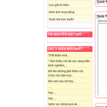
CAO 
Lưu giữ kỉ niệm
Hình ảnh hoạt động
GIẢI 
Soạn bài trực tuyến
Xem tr
TÀI NGUYÊN DẠY HỌC
CÁC Ý KIẾN MỚI NHẤT
TVM thăm nhà....
" Giới thiệu nới tải các sáng kiến
kinh nghiệm,...
Đã lâu không ghé thăm chị.
Chúc chị năm học...
Bai van nay rat hay...
...
hay ...
hay ...
nghe xuc đọng quá ak ...