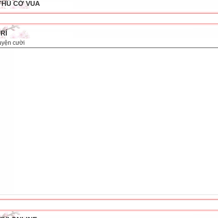
THỦ CỜ VUA
TRÍ
uyện cười