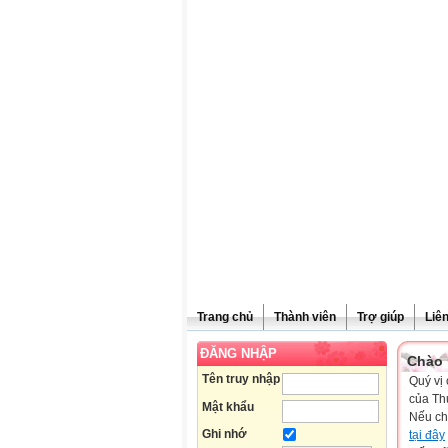
Trang chủ
Thành viên
Trợ giúp
Liê
ĐĂNG NHẬP
Chào 
Tên truy nhập
Quý vị 
của Th
Mật khẩu
Nếu ch
Ghi nhớ
tại đây