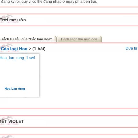
đăng ký rồi, quý vị có thể đăng nhập ở ngay phía bên trái.
Trời mơ ước
 sách tư liệu của "Các loại Hoa"
Danh sách thư mục con
>
Các loại Hoa
> (1 bài)
Đưa tư 
Hoa Lan rừng
KẾT VIOLET