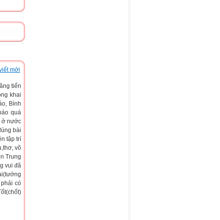
viết mới
ăng tiến
ong khai
áo, Bình
Pháo quá
n ở nước
đúng bài
 tập trí
,thơ, võ
ến Trung
g vui đã
ài(tướng
 phải có
ốt(chốt)