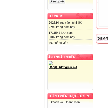
THỐNG KÊ
902724
truy cập (
chi tiết
)
2798
trong hôm nay
1711548
lượt xem
3002
trong hôm nay
XEM T
407
thành viên
ẢNH NGẪU NHIÊN
THÀNH VIÊN TRỰC TUYẾN
3 khách và 0 thành viên