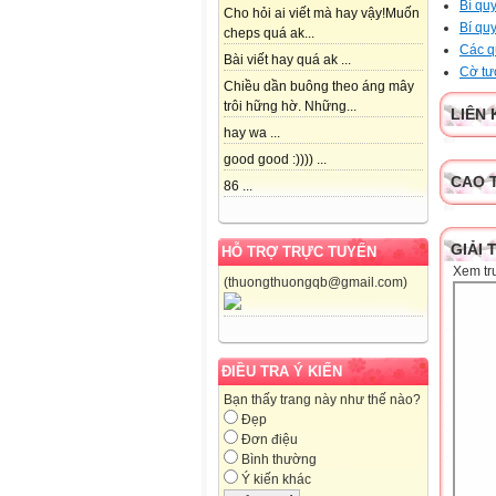
Bí quy
Cho hỏi ai viết mà hay vậy!Muốn
Bí qu
cheps quá ak...
Các q
Bài viết hay quá ak ...
Cờ tư
Chiều dần buông theo áng mây
trôi hững hờ. Những...
LIÊN 
hay wa ...
good good :)))) ...
CAO 
86 ...
GIẢI 
HỖ TRỢ TRỰC TUYẾN
Xem tr
(thuongthuongqb@gmail.com)
ĐIỀU TRA Ý KIẾN
Bạn thấy trang này như thế nào?
Đẹp
Đơn điệu
Bình thường
Ý kiến khác