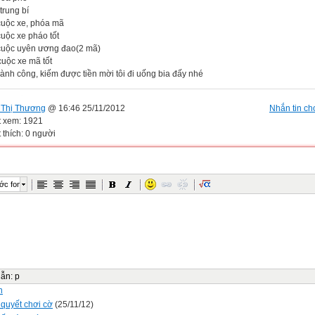
trung bí
cuộc xe, phóa mã
cuộc xe pháo tốt
cuộc uyên ương đao(2 mã)
cuộc xe mã tốt
ành công, kiếm được tiền mời tôi đi uống bia đấy nhé
Thị Thương
@ 16:46 25/11/2012
Nhắn tin cho
t xem: 1921
 thích: 0 người
ớc font
dẫn
:
p
n
 quyết chơi cờ
(25/11/12)