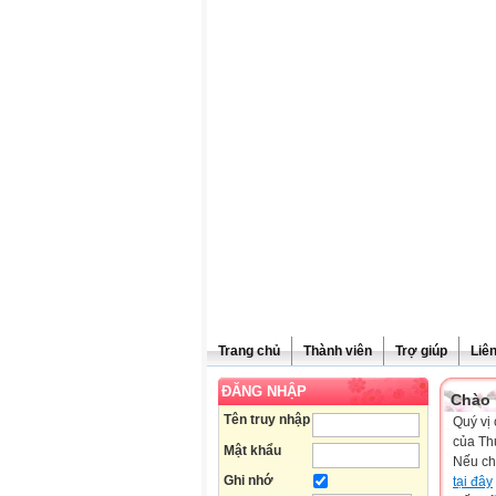
Trang chủ
Thành viên
Trợ giúp
Liê
ĐĂNG NHẬP
Chào 
Tên truy nhập
Quý vị 
của Th
Mật khẩu
Nếu ch
Ghi nhớ
tại đây