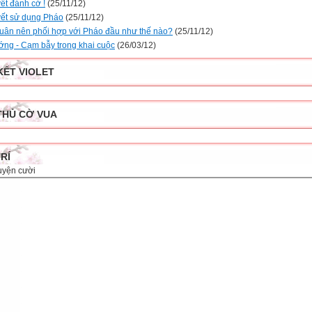
ết đánh cờ !
(25/11/12)
yết sử dụng Pháo
(25/11/12)
uân nên phối hợp với Pháo đầu như thế nào?
(25/11/12)
ớng - Cạm bẫy trong khai cuộc
(26/03/12)
KẾT VIOLET
THỦ CỜ VUA
TRÍ
uyện cười