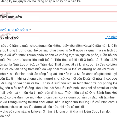
đăng ký rồi, quý vị có thể đăng nhập ở ngay phía bên trái.
Trời mơ ước
 quyết chơi cờ tướng
>
yết chơi cờ
Tạo bài 
ể các thế trận ra quân chưa đúng nên không thấy yếu điểm và sai ở đâu nên khó th
g rồi, thông thường các thế cờ sau phải thuộc từ 5- 8 nước ra quân mà sai lệch tr
ày là đỡ đến thua: Thuận pháo hoành xa chống trực xa,Nghịch pháo, Tuần hà ph
mã, Phi tượng(tượng lên ngũ luôn), Tiên ông chỉ lộ (tốt 3 hoặc tốt 7 tiến 1),
òn gọi là Ngũ Lục pháo), và Trận Ngũ Thất pháo, tất cả khai cuộc này đếu có biế
và 8 và có đến hàng trăm biến do vậy phải thuộc là thế, và đương nhiên khi thuộc 
 nào đi sai là mình phải tấn công ông đó cho đến thua.Muốn đánh cò giỏi phải luyện
yện tập tính khí và phong cách người chơi cờ, và một yếu tố xã hội nữa là cờ,rượu
à đi cùng bộ với nhau và bộ Tứ này đi suốt với lịch sử hình thành xá hội phong ki
y, tiêu biểu nhất là ông Hàn Tín(Hoài Âm Hầu thời nhà Hán) chỉ có cờ thì lại khôn
phải luyện cả 4 môn kia thì mới đến đỉnh cao. Thời hiện đại có Ông Bánh Đức Ho
quốc) có thể đánh cờ mù (không cần bàn cờ và quân cờ vẫn thi đấu tốt) tất nhiên
ình độ tương đương thì mới chơi đựoc. bên ta nghe thơ thì Ông Hồ chí Minh chơi T
i nhưng chưa có sưu tập được tài liệu nào, khi nào có gọi tôi,
y pho võ công này, tự tu luyện 3 năm là không phải khá mà kiếm được tiền đó:
hoa phổ