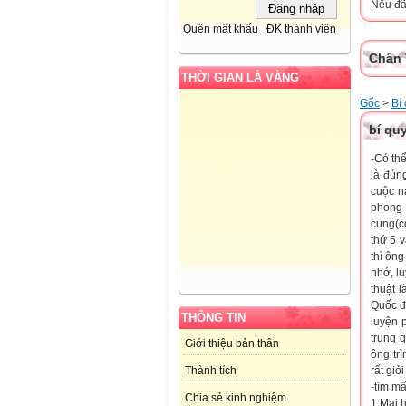
Nếu đã 
Quên mật khẩu
ĐK thành viên
Chân 
THỜI GIAN LÀ VÀNG
Gốc
>
Bí
bí qu
-Có th
là đún
cuộc n
phong 
cung(c
thứ 5 
thì ông
nhớ, lu
thuật l
Quốc đâ
THÔNG TIN
luyện 
trung 
Giới thiệu bản thân
ông tr
rất giỏ
Thành tích
-tìm mấ
Chia sẻ kinh nghiệm
1:Mai 