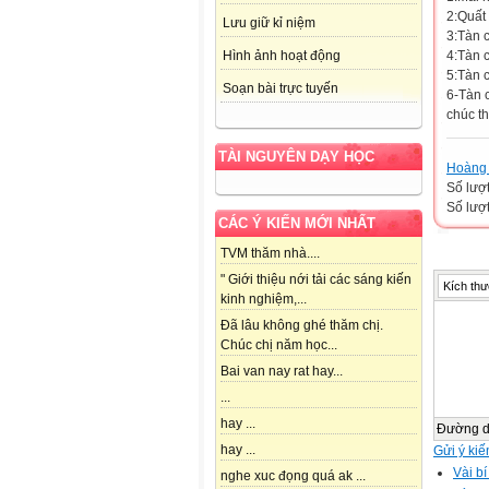
2:Quất 
Lưu giữ kỉ niệm
3:Tàn 
4:Tàn 
Hình ảnh hoạt động
5:Tàn 
Soạn bài trực tuyến
6-Tàn 
chúc th
TÀI NGUYÊN DẠY HỌC
Hoàng 
Số lượ
Số lượt
CÁC Ý KIẾN MỚI NHẤT
TVM thăm nhà....
" Giới thiệu nới tải các sáng kiến
Kích thư
kinh nghiệm,...
Đã lâu không ghé thăm chị.
Chúc chị năm học...
Bai van nay rat hay...
...
hay ...
Đường 
hay ...
Gửi ý kiế
Vài bí
nghe xuc đọng quá ak ...