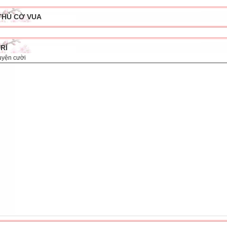
THỦ CỜ VUA
TRÍ
uyện cười