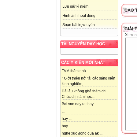
Lưu giữ kỉ niệm
CAO 
Hình ảnh hoạt động
Soạn bài trực tuyến
GIẢI 
Xem tr
TÀI NGUYÊN DẠY HỌC
CÁC Ý KIẾN MỚI NHẤT
TVM thăm nhà....
" Giới thiệu nới tải các sáng kiến
kinh nghiệm,...
Đã lâu không ghé thăm chị.
Chúc chị năm học...
Bai van nay rat hay...
...
hay ...
hay ...
nghe xuc đọng quá ak ...