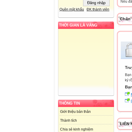
Nếu đã 
Quên mật khẩu
ĐK thành viên
Chân 
THỜI GIAN LÀ VÀNG
Tru
Bạn 
ký r
Bạn
THÔNG TIN
Giới thiệu bản thân
Thành tích
LIÊN 
Chia sẻ kinh nghiệm