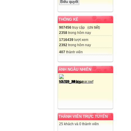
THỐNG KÊ
907456
truy cập (
chi tiết
)
2358
trong hôm nay
1716439
lượt xem
2392
trong hôm nay
407
thành viên
ẢNH NGẪU NHIÊN
THÀNH VIÊN TRỰC TUYẾN
25 khách và 0 thành viên