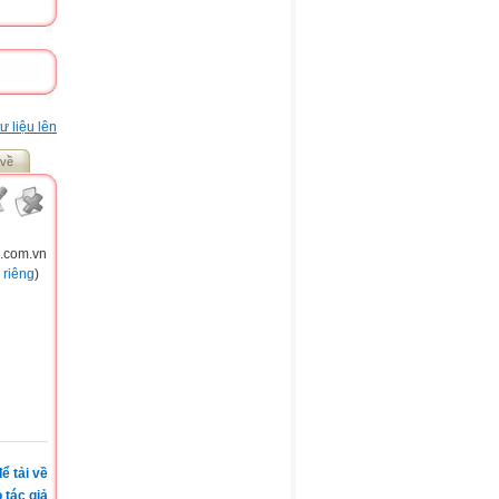
ư liệu lên
 về
g.com.vn
 riêng
)
ể tải về
 tác giả