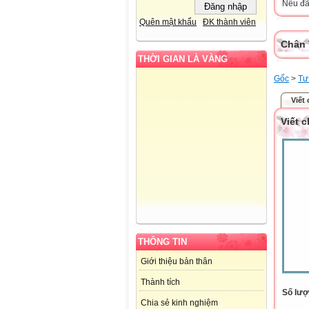
Nếu đã 
Quên mật khẩu
ĐK thành viên
Chân 
THỜI GIAN LÀ VÀNG
Gốc
>
Tư
Viết
Viết 
THÔNG TIN
Giới thiệu bản thân
Thành tích
Số lượt
Chia sẻ kinh nghiệm