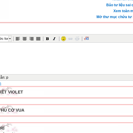
Báo tư liệu sai 
Xem toàn m
Mở thư mục chứa tư l
ớc font
dẫn
:
p
n
KẾT VIOLET
THỦ CỜ VUA
TRÍ