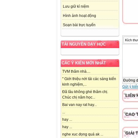
Lưu giữ kỉ niệm
Hình ảnh hoạt động
Soạn bài trực tuyến
Kích thư
TÀI NGUYÊN DẠY HỌC
CÁC Ý KIẾN MỚI NHẤT
TVM thăm nhà....
" Giới thiệu nới tải các sáng kiến
Đường 
kinh nghiệm,...
Gửi ý kiế
Đã lâu không ghé thăm chị.
LIÊN 
Chúc chị năm học...
Bai van nay rat hay...
...
CAO 
hay ...
hay ...
GIẢI 
nghe xuc đọng quá ak ...