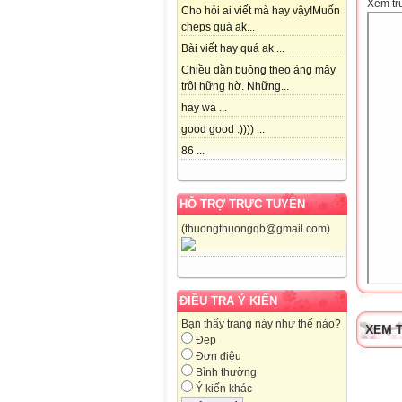
Xem tr
Cho hỏi ai viết mà hay vậy!Muốn
cheps quá ak...
Bài viết hay quá ak ...
Chiều dần buông theo áng mây
trôi hững hờ. Những...
hay wa ...
good good :)))) ...
86 ...
HỖ TRỢ TRỰC TUYẾN
(thuongthuongqb@gmail.com)
ĐIỀU TRA Ý KIẾN
Bạn thấy trang này như thế nào?
XEM T
Đẹp
Đơn điệu
Bình thường
Ý kiến khác