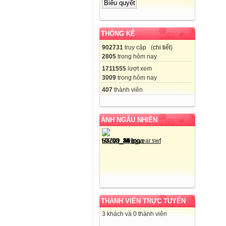
THỐNG KÊ
902731
truy cập (
chi tiết
)
2805
trong hôm nay
1711555
lượt xem
3009
trong hôm nay
407
thành viên
ẢNH NGẪU NHIÊN
THÀNH VIÊN TRỰC TUYẾN
3 khách và 0 thành viên