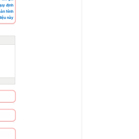
quy định
àn hình
iệu này