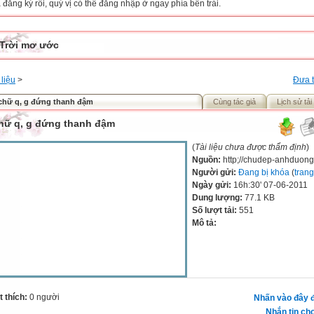
đăng ký rồi, quý vị có thể đăng nhập ở ngay phía bên trái.
Trời mơ ước
 liệu
>
Đưa t
 chữ q, g đứng thanh đậm
Cùng tác giả
Lịch sử tải
chữ q, g đứng thanh đậm
(
Tài liệu chưa được thẩm định
)
Nguồn:
http;//chudep-anhduon
Người gửi:
Đang bị khóa
(
trang
Ngày gửi:
16h:30' 07-06-2011
Dung lượng:
77.1 KB
Số lượt tải:
551
Mô tả:
 thích:
0 người
Nhấn vào đây đ
Nhắn tin cho