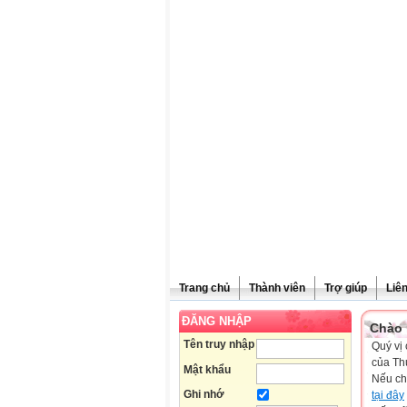
Trang chủ
Thành viên
Trợ giúp
Liê
ĐĂNG NHẬP
Chào 
Tên truy nhập
Quý vị 
của Th
Mật khẩu
Nếu ch
Ghi nhớ
tại đây