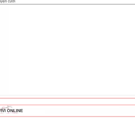
uyện cười
IVI ONLINE