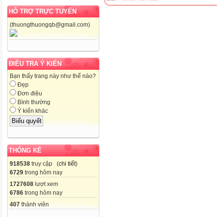
HỖ TRỢ TRỰC TUYẾN
(thuongthuongqb@gmail.com)
ĐIỀU TRA Ý KIẾN
Bạn thấy trang này như thế nào?
Đẹp
Đơn điệu
Bình thường
Ý kiến khác
THỐNG KÊ
918538
truy cập (
chi tiết
)
6729
trong hôm nay
1727608
lượt xem
6786
trong hôm nay
407
thành viên