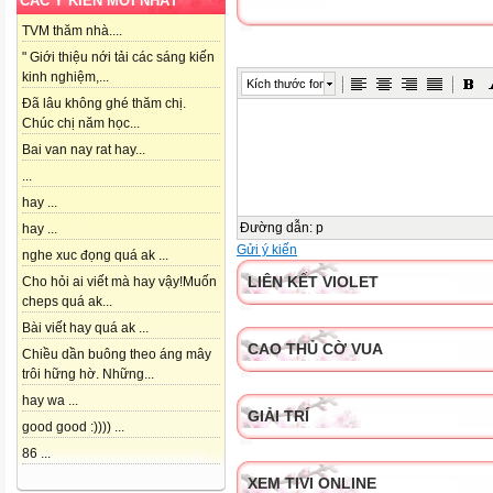
CÁC Ý KIẾN MỚI NHẤT
TVM thăm nhà....
" Giới thiệu nới tải các sáng kiến
kinh nghiệm,...
Kích thước font
Đã lâu không ghé thăm chị.
Chúc chị năm học...
Bai van nay rat hay...
...
hay ...
Đường dẫn
:
p
hay ...
Gửi ý kiến
nghe xuc đọng quá ak ...
LIÊN KẾT VIOLET
Cho hỏi ai viết mà hay vậy!Muốn
cheps quá ak...
Bài viết hay quá ak ...
CAO THỦ CỜ VUA
Chiều dần buông theo áng mây
trôi hững hờ. Những...
hay wa ...
GIẢI TRÍ
good good :)))) ...
86 ...
XEM TIVI ONLINE