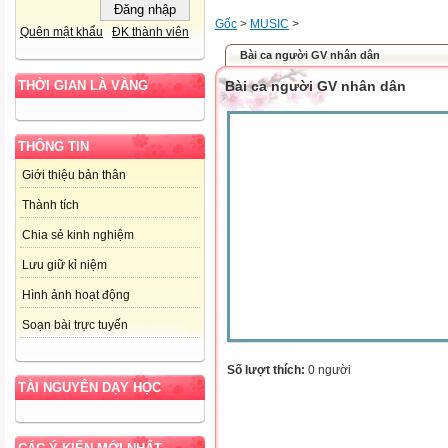
Gốc
>
MUSIC
>
Quên mật khẩu
ĐK thành viên
Bài ca người GV nhân dân
Bài ca người GV nhân dân
THỜI GIAN LÀ VÀNG
THÔNG TIN
Giới thiệu bản thân
Thành tích
Chia sẻ kinh nghiệm
Lưu giữ kỉ niệm
Hình ảnh hoạt động
Soạn bài trực tuyến
Số lượt thích:
0 người
TÀI NGUYÊN DẠY HỌC