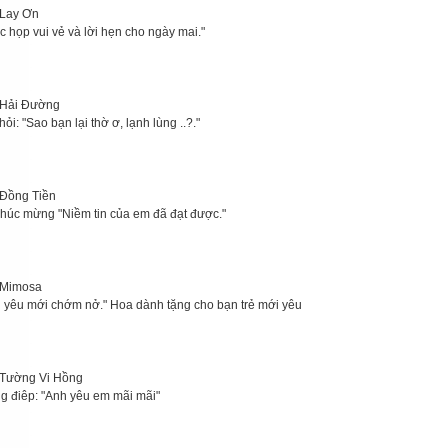
Lay Ơn
c họp vui vẻ và lời hẹn cho ngày mai."
Hải Đường
ỏi: "Sao bạn lại thờ ơ, lạnh lùng ..?."
Đồng Tiền
chúc mừng "Niềm tin của em đã đạt được."
 Mimosa
h yêu mới chớm nở." Hoa dành tặng cho bạn trẻ mới yêu
Tường Vi Hồng
g điêp: "Anh yêu em mãi mãi"