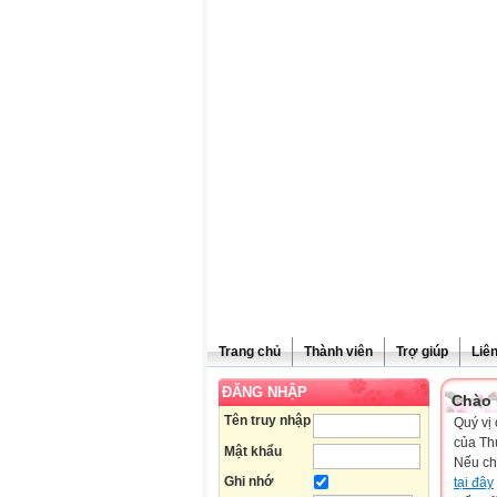
Trang chủ
Thành viên
Trợ giúp
Liê
ĐĂNG NHẬP
Chào 
Tên truy nhập
Quý vị 
của Th
Mật khẩu
Nếu ch
Ghi nhớ
tại đây