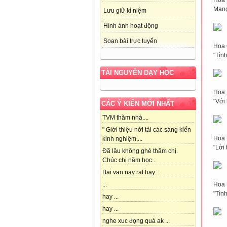
Hoa 
Mang
Lưu giữ kỉ niệm
Hình ảnh hoạt động
Soạn bài trực tuyến
Hoa
"Tìn
TÀI NGUYÊN DẠY HỌC
Hoa 
"Với 
CÁC Ý KIẾN MỚI NHẤT
TVM thăm nhà....
" Giới thiệu nới tải các sáng kiến
Hoa 
kinh nghiệm,...
"Lời 
Đã lâu không ghé thăm chị.
Chúc chị năm học...
Bai van nay rat hay...
Hoa L
...
"Tìn
hay ...
hay ...
nghe xuc đọng quá ak ...