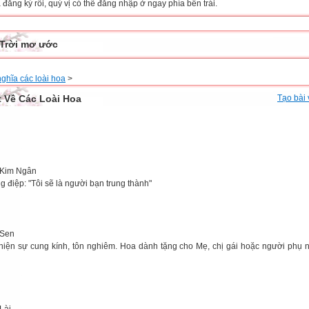
đăng ký rồi, quý vị có thể đăng nhập ở ngay phía bên trái.
Trời mơ ước
nghĩa các loài hoa
>
t Về Các Loài Hoa
Tạo bài 
Kim Ngân
g điệp: "Tôi sẽ là người bạn trung thành"
 Sen
hiện sự cung kính, tôn nghiêm. Hoa dành tặng cho Mẹ, chị gái hoặc người phụ 