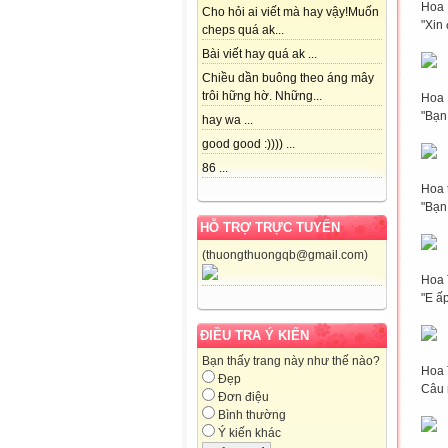
Hoa 
Cho hỏi ai viết mà hay vậy!Muốn
"Xin
cheps quá ak...
Bài viết hay quá ak ...
Chiều dần buông theo áng mây
trôi hững hờ. Những...
Hoa 
"Bạn
hay wa ...
good good :)))) ...
86 ...
Hoa 
"Bạn 
HỖ TRỢ TRỰC TUYẾN
(thuongthuongqb@gmail.com)
Hoa 
"E ấp
ĐIỀU TRA Ý KIẾN
Bạn thấy trang này như thế nào?
Hoa 
Đẹp
Câu 
Đơn điệu
Bình thường
Ý kiến khác