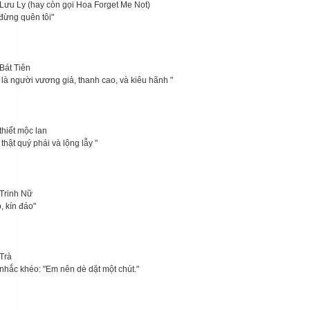
Lưu Ly (hay còn gọi Hoa Forget Me Not)
 đừng quên tôi"
Bát Tiên
 là người vương giả, thanh cao, và kiêu hãnh "
thiết mộc lan
thật quý phái và lộng lẫy "
Trinh Nữ
, kín đáo"
Trà
nhắc khéo: "Em nên dè dặt một chút."