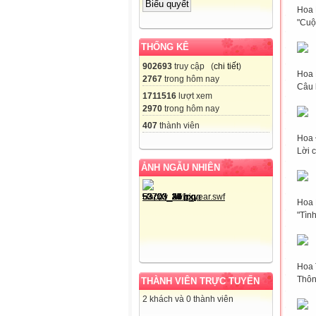
Hoa 
"Cuộ
THỐNG KÊ
902693
truy cập (
chi tiết
)
Hoa 
2767
trong hôm nay
Câu h
1711516
lượt xem
2970
trong hôm nay
407
thành viên
Hoa 
Lời 
ẢNH NGẪU NHIÊN
Hoa
"Tìn
Hoa 
Thôn
THÀNH VIÊN TRỰC TUYẾN
2 khách và 0 thành viên