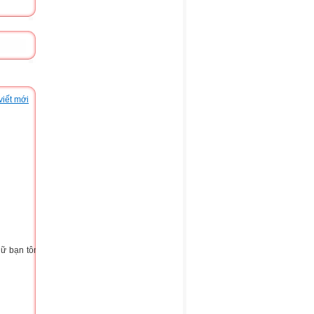
viết mới
nữ bạn tôn