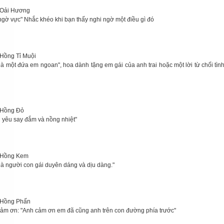
Oải Hương
ngờ vực" Nhắc khéo khi bạn thấy nghi ngờ một điều gì đó
Hồng Tỉ Muội
là một đứa em ngoan", hoa dành tặng em gái của anh trai hoặc một lời từ chối tìn
 Hồng Đỏ
h yêu say đắm và nồng nhiệt"
 Hồng Kem
là người con gái duyên dáng và dịu dàng."
 Hồng Phấn
cảm ơn: "Anh cảm ơn em đã cũng anh trên con đường phía trước"