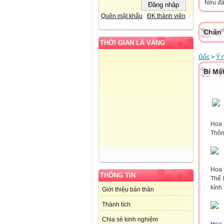
Nếu đã 
Quên mật khẩu
ĐK thành viên
Chân 
THỜI GIAN LÀ VÀNG
Gốc
>
Ý 
Bí Mậ
Hoa 
Thôn
Hoa
THÔNG TIN
Thể 
kính
Giới thiệu bản thân
Thành tích
Chia sẻ kinh nghiệm