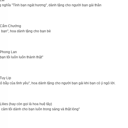
Lài
 nghĩa "Tình bạn ngát hương", dành tặng cho người bạn gái thân
 Cẩm Chướng
h bạn", hoa dành tặng cho bạn bè
Phong Lan
bạn tôi luôn luôn thành thật"
Tuy Lip
tỏ bầy của tình yêu", hoa dành tặng cho người bạn gái khi bạn có ý ngỏ lời.
ilies (hay còn gọi là hoa huệ tây)
h cảm tôi dành cho bạn luôn trong sáng và thật lòng"