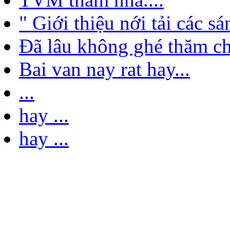
" Giới thiệu nới tải các s
Đã lâu không ghé thăm ch
Bai van nay rat hay...
...
hay ...
hay ...
nghe xuc đọng quá ak ...
Cho hỏi ai viết mà hay v
Bài viết hay quá ak ...