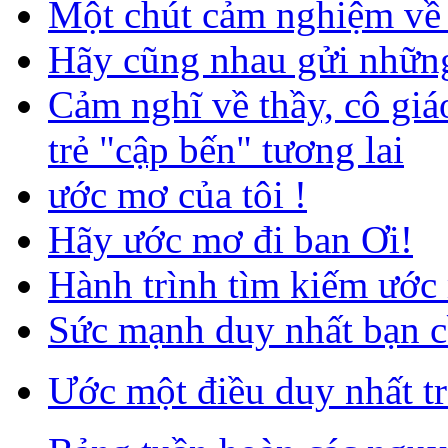
Một chút cảm nghiệm về
Hãy cũng nhau gửi những
Cảm nghĩ về thầy, cô giá
trẻ "cập bến" tương lai
ước mơ của tôi !
Hãy ước mơ đi ban Ơi!
Hành trình tìm kiếm ước
Sức mạnh duy nhất bạn 
Ước một điều duy nhất trê