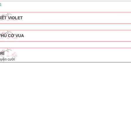
 - Hóa - Sinh.
n
KẾT VIOLET
THỦ CỜ VUA
TRÍ
uyện cười