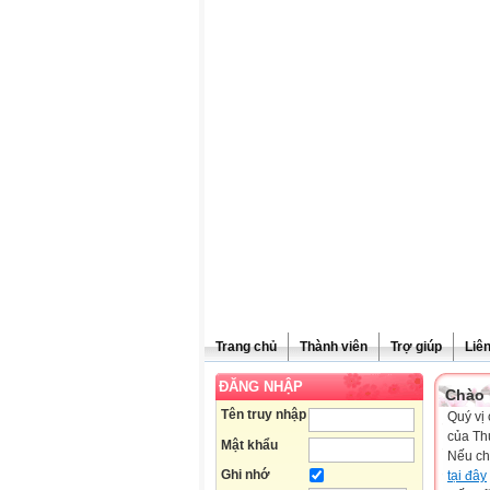
Trang chủ
Thành viên
Trợ giúp
Liê
ĐĂNG NHẬP
Chào 
Tên truy nhập
Quý vị 
của Th
Mật khẩu
Nếu ch
Ghi nhớ
tại đây