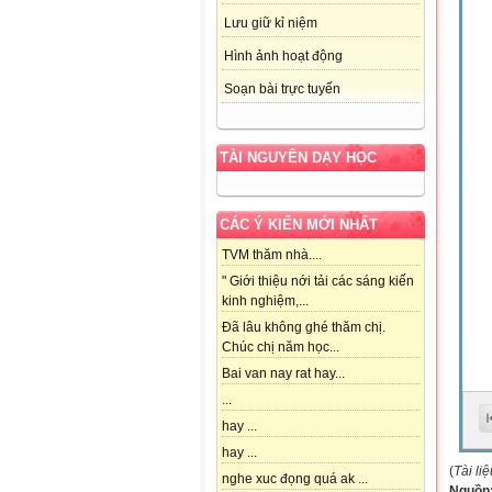
Lưu giữ kỉ niệm
Hình ảnh hoạt động
Soạn bài trực tuyến
TÀI NGUYÊN DẠY HỌC
CÁC Ý KIẾN MỚI NHẤT
TVM thăm nhà....
" Giới thiệu nới tải các sáng kiến
kinh nghiệm,...
Đã lâu không ghé thăm chị.
Chúc chị năm học...
Bai van nay rat hay...
...
hay ...
hay ...
(
Tài li
nghe xuc đọng quá ak ...
Nguồn