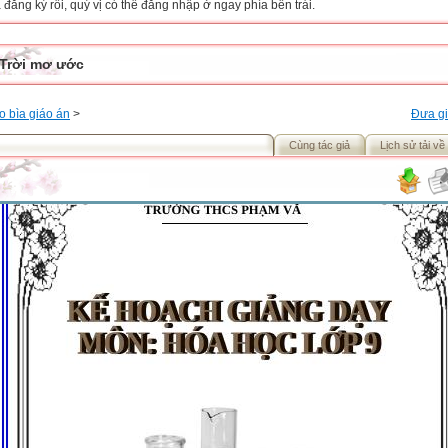
đăng ký rồi, quý vị có thể đăng nhập ở ngay phía bên trái.
Trời mơ ước
o bìa giáo án
>
Đưa gi
Cùng tác giả
Lịch sử tải về