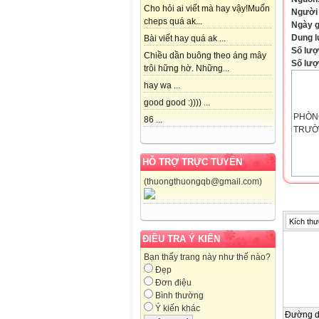
Cho hỏi ai viết mà hay vậy!Muốn
Người
cheps quá ak...
Ngày 
Dung 
Bài viết hay quá ak ...
Số lượ
Chiều dần buông theo áng mây
Số lượt
trôi hững hờ. Những...
hay wa ...
good good :)))) ...
PHÒN
86 ...
TRƯỜ
HỖ TRỢ TRỰC TUYẾN
(thuongthuongqb@gmail.com)
Kích thư

ĐIỀU TRA Ý KIẾN
Bạn thấy trang này như thế nào?
Đẹp

Đơn điệu
Bình thường
Ý kiến khác
Họ và 
Đường 