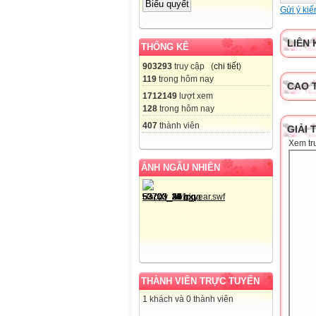
Tổ: Lý
Gửi ý kiế
LIÊN 
THỐNG KÊ
903293
truy cập (
chi tiết
)
119
trong hôm nay
CAO 
1712149
lượt xem
128
trong hôm nay
407
thành viên
GIẢI 
Xem tr
ẢNH NGẪU NHIÊN
THÀNH VIÊN TRỰC TUYẾN
1 khách và 0 thành viên