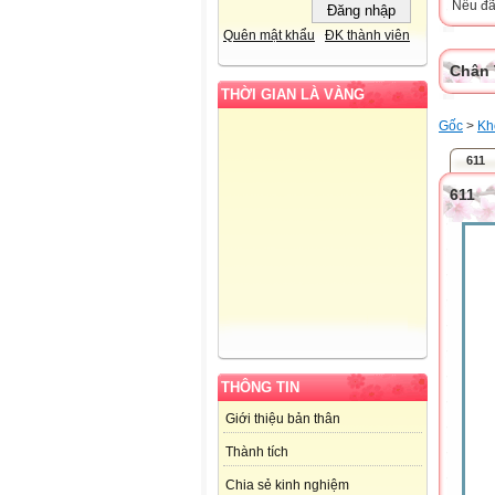
Nếu đã 
Quên mật khẩu
ĐK thành viên
Chân 
THỜI GIAN LÀ VÀNG
Gốc
>
Kh
611
611
THÔNG TIN
Giới thiệu bản thân
Thành tích
Chia sẻ kinh nghiệm