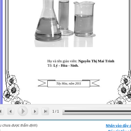
1
/
1
ệu chưa được thẩm định
)
Nhấn vào đây đ
: