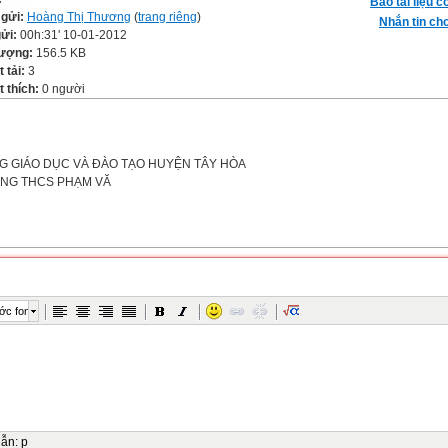
Báo tài liệu c
 gửi:
Hoàng Thị Thương
(
trang riêng
)
Nhắn tin cho
gửi:
00h:31' 10-01-2012
lượng:
156.5 KB
t tải:
3
 thích:
0 người
G GIÁO DỤC VÀ ĐÀO TẠO HUYỆN TÂY HÒA
NG THCS PHẠM VĂ
ớc font
tên giáo viên: Nguyễn Thị Mai Trinh
dẫn
:
p