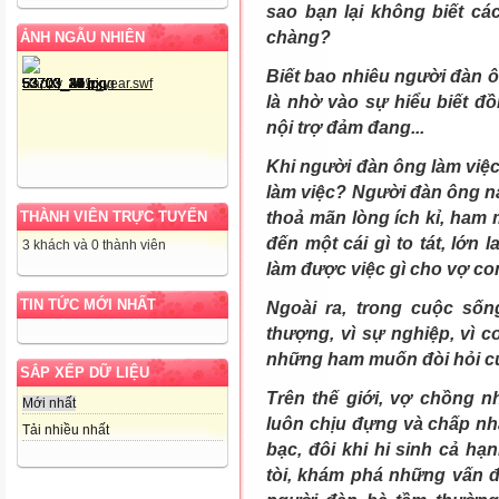
sao bạn lại không biết c
chàng?
ẢNH NGẪU NHIÊN
Biết bao nhiêu người đàn ô
là nhờ vào sự hiểu biết đ
nội trợ đảm đang...
Khi người đàn ông làm việc
làm việc? Người đàn ông nà
THÀNH VIÊN TRỰC TUYẾN
thoả mãn lòng ích kỉ, ham
đến một cái gì to tát, lớn
3 khách và 0 thành viên
làm được việc gì cho vợ c
TIN TỨC MỚI NHẤT
Ngoài ra, trong cuộc sốn
thượng, vì sự nghiệp, vì 
những ham muốn đòi hỏi c
SẮP XẾP DỮ LIỆU
Trên thế giới, vợ chồng 
Mới nhất
luôn chịu đựng và chấp nh
Tải nhiều nhất
bạc, đôi khi hi sinh cả h
tòi, khám phá những vấn đề