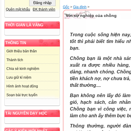
Gốc
>
Gia đình
>
Quên mật khẩu
ĐK thành viên
Với sự nghiệp của chồng
THỜI GIAN LÀ VÀNG
Trong cuộc sống hiện nay
tốt thì phải biết tìm hiể
THÔNG TIN
bạn.
Giới thiệu bản thân
Chồng bạn là một nhà sả
Thành tích
xuất ra được nhiều hàng,
Chia sẻ kinh nghiệm
dàng, nhanh chóng. Chồng b
Lưu giữ kỉ niệm
tiền khách nợ, nợ chưa trả
thất thường....
Hình ảnh hoạt động
Bạn không nên lấy đó làm
Soạn bài trực tuyến
gió, hạch sách, cằn nhằn
Chồng bạn vì công việc, 
TÀI NGUYÊN DẠY HỌC
làm cho anh ấy thêm bực bội
Thông thường, người đà