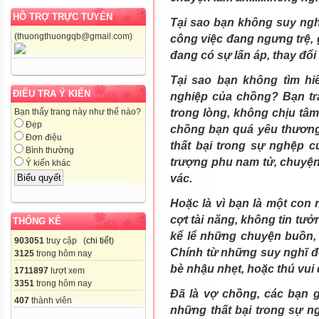
HỖ TRỢ TRỰC TUYẾN
Tại sao bạn không suy ngh
(thuongthuongqb@gmail.com)
công việc đang ngưng trệ, 
đang có sự lấn áp, thay đổi
Tại sao bạn không tìm h
ĐIỀU TRA Ý KIẾN
nghiệp của chồng? Bạn tr
trong lòng, không chịu tâm
Bạn thấy trang này như thế nào?
Đẹp
chồng bạn quá yêu thương
Đơn điệu
thất bại trong sự nghệp 
Bình thường
trượng phu nam tử, chuyện
Ý kiến khác
vác.
Hoặc là vì bạn là một con 
cợt tài năng, không tin tư
THỐNG KÊ
kể lể những chuyện buồn,
903051
truy cập (
chi tiết
)
Chính từ những suy nghĩ đó
3125
trong hôm nay
bè nhậu nhẹt, hoặc thú vui đ
1711897
lượt xem
3351
trong hôm nay
Đã là vợ chồng, các bạn g
407
thành viên
những thất bại trong sự ng