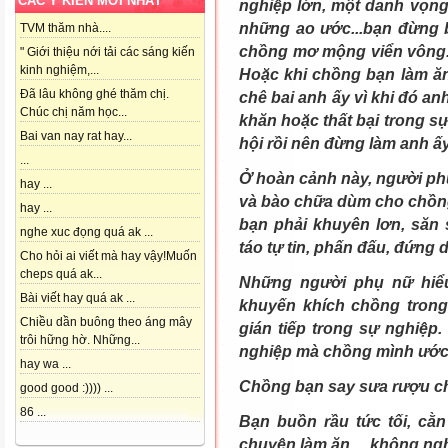
CÁC Ý KIẾN MỚI NHẤT
nghiệp lớn, một danh vọng 
những ao ước...bạn đừng b
TVM thăm nhà....
chồng mơ mộng viển vông...
" Giới thiệu nới tải các sáng kiến
kinh nghiệm,...
Hoặc khi chồng bạn làm ăn 
Đã lâu không ghé thăm chị.
chê bai anh ấy vì khi đó an
Chúc chị năm học...
khăn hoặc thất bại trong s
Bai van nay rat hay...
hội rồi nên đừng làm anh ấ
...
Ở hoàn cảnh này, người phụ
hay ...
và bào chữa dùm cho chồng 
hay ...
bạn phải khuyên lơn, săn s
nghe xuc đọng quá ak ...
táo tự tin, phấn đấu, đứng d
Cho hỏi ai viết mà hay vậy!Muốn
cheps quá ak...
Những người phụ nữ hiểu 
Bài viết hay quá ak ...
khuyến khích chồng trong
Chiều dần buông theo áng mây
gián tiếp trong sự nghiệ
trôi hững hờ. Những...
nghiệp mà chồng mình ước
hay wa ...
Chồng bạn say sưa rượu c
good good :)))) ...
86 ...
Bạn buồn rầu tức tối, cằ
chuyện làm ăn.....không ngh