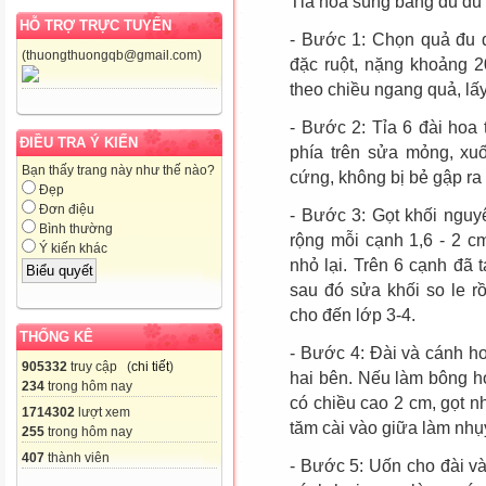
Tỉa hoa súng bằng đu đủ
HỖ TRỢ TRỰC TUYẾN
- Bước 1: Chọn quả đu đ
(thuongthuongqb@gmail.com)
đặc ruột, nặng khoảng 2
theo chiều ngang quả, lấy
- Bước 2: Tỉa 6 đài hoa 
ĐIỀU TRA Ý KIẾN
phía trên sửa mỏng, xuố
Bạn thấy trang này như thế nào?
cứng, không bị bẻ gập ra
Đẹp
Đơn điệu
- Bước 3: Gọt khối nguy
Bình thường
rộng mỗi cạnh 1,6 - 2 cm
Ý kiến khác
nhỏ lại. Trên 6 cạnh đã 
sau đó sửa khối so le rồ
cho đến lớp 3-4.
THỐNG KÊ
- Bước 4: Đài và cánh h
905332
truy cập (
chi tiết
)
hai bên. Nếu làm bông h
234
trong hôm nay
có chiều cao 2 cm, gọt 
1714302
lượt xem
tăm cài vào giữa làm nhụ
255
trong hôm nay
407
thành viên
- Bước 5: Uốn cho đài và