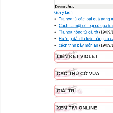
Đường dẫn
:
p
Gửi ý kiến
Tỉa hoa từ các loại quả trang 
Cách tỉa một số loại củ quả tra
Tỉa hoa hồng từ cà rốt
(19/09/
Hướng dẫn tỉa lưới bằng củ cà
cách trình bày món ăn
(19/09/
LIÊN KẾT VIOLET
CAO THỦ CỜ VUA
GIẢI TRÍ
XEM TIVI ONLINE