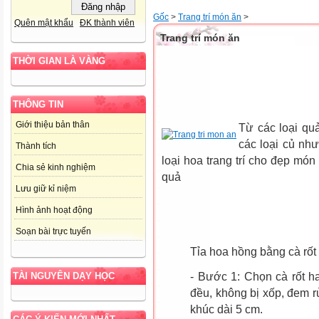
Gốc
>
Trang trí món ăn
>
Quên mật khẩu
ĐK thành viên
Trang trí món ăn
THỜI GIAN LÀ VÀNG
THÔNG TIN
Giới thiệu bản thân
Từ các loại qu
các loại củ như
Thành tích
loại hoa trang trí cho đẹp món
Chia sẻ kinh nghiệm
quả
Lưu giữ kỉ niệm
Hình ảnh hoạt động
Soạn bài trực tuyến
Tỉa hoa hồng bằng cà rốt
- Bước 1: Chọn cà rốt ha
TÀI NGUYÊN DẠY HỌC
đều, không bị xốp, đem r
khúc dài 5 cm.