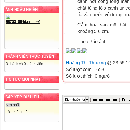
cánh hơi cong lòng mán
chặt từng lớp cánh từ t
ẢNH NGẪU NHIÊN
tỉa vào nước vôi trong h
Cắm hoa vào một bát to
khoảng 5-6 cm.
Theo Báo ảnh
THÀNH VIÊN TRỰC TUYẾN
Hoàng Thị Thương
@ 23:56 19
3 khách và 0 thành viên
Số lượt xem: 1658
Số lượt thích: 0 người
TIN TỨC MỚI NHẤT
SẮP XẾP DỮ LIỆU
Kích thước font
Mới nhất
Tải nhiều nhất