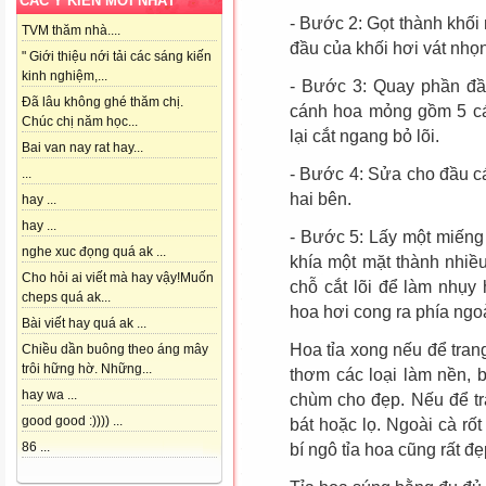
CÁC Ý KIẾN MỚI NHẤT
- Bước 2: Gọt thành khối
TVM thăm nhà....
đầu của khối hơi vát nhọ
" Giới thiệu nới tải các sáng kiến
kinh nghiệm,...
- Bước 3: Quay phần đầ
Đã lâu không ghé thăm chị.
cánh hoa mỏng gồm 5 cán
Chúc chị năm học...
lại cắt ngang bỏ lõi.
Bai van nay rat hay...
- Bước 4: Sửa cho đầu c
...
hai bên.
hay ...
hay ...
- Bước 5: Lấy một miếng 
nghe xuc đọng quá ak ...
khía một mặt thành nhiề
Cho hỏi ai viết mà hay vậy!Muốn
chỗ cắt lõi để làm nhụy
cheps quá ak...
hoa hơi cong ra phía ngo
Bài viết hay quá ak ...
Hoa tỉa xong nếu để trang 
Chiều dần buông theo áng mây
trôi hững hờ. Những...
thơm các loại làm nền, 
hay wa ...
chùm cho đẹp. Nếu để tra
good good :)))) ...
bát hoặc lọ. Ngoài cà rố
86 ...
bí ngô tỉa hoa cũng rất đ