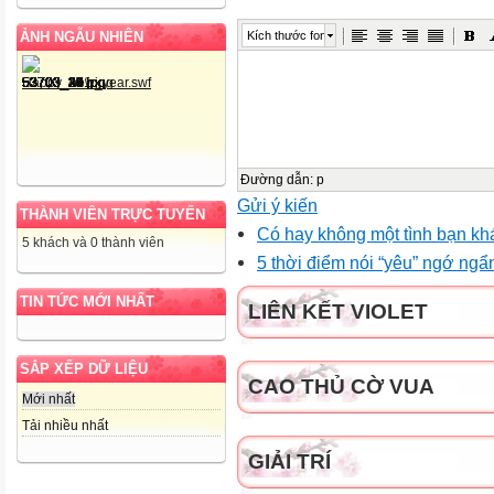
ẢNH NGẪU NHIÊN
Kích thước font
Đường dẫn
:
p
Gửi ý kiến
THÀNH VIÊN TRỰC TUYẾN
Có hay không một tình bạn kh
5 khách và 0 thành viên
5 thời điểm nói “yêu” ngớ ngẩ
TIN TỨC MỚI NHẤT
LIÊN KẾT VIOLET
SẮP XẾP DỮ LIỆU
CAO THỦ CỜ VUA
Mới nhất
Tải nhiều nhất
GIẢI TRÍ