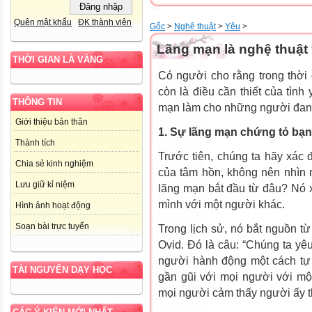
Quên mật khẩu
ĐK thành viên
Gốc
>
Nghệ thuật
>
Yêu
>
Lãng mạn là nghệ thuật
THỜI GIAN LÀ VÀNG
Có người cho rằng trong thời
còn là điều cần thiết của tình
THÔNG TIN
mạn làm cho những người đan
Giới thiệu bản thân
1. Sự lãng mạn chứng tỏ bạ
Thành tích
Trước tiên, chúng ta hãy xác đ
Chia sẻ kinh nghiệm
của tâm hồn, không nên nhìn n
Lưu giữ kỉ niệm
lãng mạn bắt đầu từ đâu? Nó x
mình với một người khác.
Hình ảnh hoạt động
Soạn bài trực tuyến
Trong lịch sử, nó bắt nguồn từ
Ovid. Đó là câu: “Chúng ta yê
người hành động một cách tự n
TÀI NGUYÊN DẠY HỌC
gần gũi với mọi người với mộ
mọi người cảm thấy người ấy th