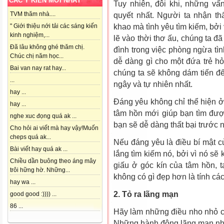
CÁC Ý KIẾN MỚI NHẤT
Tuy nhiên, đôi khi, những vấn
TVM thăm nhà....
quyết nhất. Người ta nhận th
khao mà tình yêu tìm kiếm, bởi
" Giới thiệu nới tải các sáng kiến
kinh nghiệm,...
lẽ vào thời thơ ấu, chúng ta đã
Đã lâu không ghé thăm chị.
đình trong việc phòng ngừa tì
Chúc chị năm học...
dễ dàng gì cho một đứa trẻ h
Bai van nay rat hay...
chúng ta sẽ không dám tiến đến
...
ngây và tự nhiên nhất.
hay ...
Đáng yêu không chỉ thể hiện ở
hay ...
tâm hồn mới giúp bạn tìm được
nghe xuc đọng quá ak ...
bạn sẽ dễ dàng thất bại trước 
Cho hỏi ai viết mà hay vậy!Muốn
cheps quá ak...
Nếu đáng yêu là điều bí mật củ
Bài viết hay quá ak ...
lắng tìm kiếm nó, bởi vì nó sẽ
Chiều dần buông theo áng mây
giấu ở góc kín của tâm hồn, 
trôi hững hờ. Những...
không có gì đẹp hơn là tính các
hay wa ...
2. Tỏ ra lãng mạn
good good :)))) ...
86 ...
Hãy làm những điều nho nhỏ ch
Những hành động lãng mạn nhất 