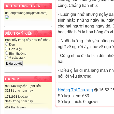
cùng. Chẳng hạn như:
HỖ TRỢ TRỰC TUYẾN
(thuongthuongqb@gmail.com)
- Luôn ghi nhớ những ngày đặc
sinh nhật, những ngày lễ, ngày
cho hai người trong ngày đó
hoa, đặc biệt là hoa hồng đỏ vì
ĐIỀU TRA Ý KIẾN
Bạn thấy trang này như thế nào?
- Nuôi dưỡng tình yêu bằng c
Đẹp
nghĩ về người ấy, nhớ về người
Đơn điệu
Bình thường
- Cùng nhau đi du lịch đến nhữ
Ý kiến khác
hai.
- Điều giản dị mà lãng mạn nhấ
nói lời yêu thương.
THỐNG KÊ
903144
truy cập (
chi tiết
)
Hoàng Thị Thương
@ 16:52 25
3218
trong hôm nay
Số lượt xem: 683
1711991
lượt xem
3445
trong hôm nay
Số lượt thích: 0 người
407
thành viên