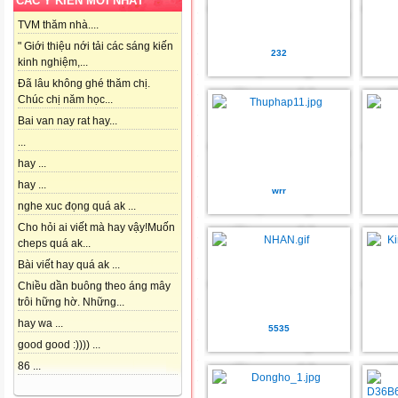
CÁC Ý KIẾN MỚI NHẤT
TVM thăm nhà....
" Giới thiệu nới tải các sáng kiến
232
kinh nghiệm,...
Đã lâu không ghé thăm chị.
Chúc chị năm học...
Bai van nay rat hay...
...
hay ...
hay ...
wrr
nghe xuc đọng quá ak ...
Cho hỏi ai viết mà hay vậy!Muốn
cheps quá ak...
Bài viết hay quá ak ...
Chiều dần buông theo áng mây
trôi hững hờ. Những...
hay wa ...
5535
good good :)))) ...
86 ...