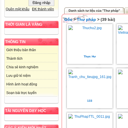
Quên mật khẩu
ĐK thành viên
Danh sách tư liệu của "Thư pháp"
Gốc
>
Thư pháp
> (39 bài)
THỜI GIAN LÀ VÀNG
THÔNG TIN
Giới thiệu bản thân
Thực Hư
Thành tích
Chia sẻ kinh nghiệm
Lưu giữ kỉ niệm
Hình ảnh hoạt động
Soạn bài trực tuyến
133
TÀI NGUYÊN DẠY HỌC