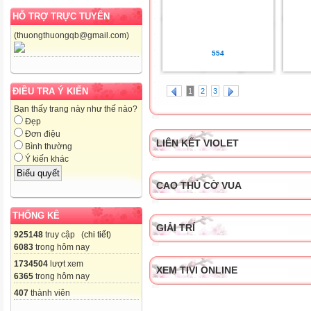
HỖ TRỢ TRỰC TUYẾN
(thuongthuongqb@gmail.com)
554
ĐIỀU TRA Ý KIẾN
1
2
3
Bạn thấy trang này như thế nào?
Đẹp
Đơn điệu
LIÊN KẾT VIOLET
Bình thường
Ý kiến khác
CAO THỦ CỜ VUA
THỐNG KÊ
GIẢI TRÍ
925148
truy cập (
chi tiết
)
6083
trong hôm nay
1734504
lượt xem
XEM TIVI ONLINE
6365
trong hôm nay
407
thành viên