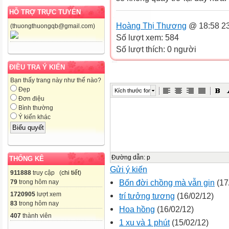
HỖ TRỢ TRỰC TUYẾN
Hoàng Thị Thương
@ 18:58 23
(thuongthuongqb@gmail.com)
Số lượt xem: 584
Số lượt thích: 0 người
ĐIỀU TRA Ý KIẾN
Bạn thấy trang này như thế nào?
Đẹp
Kích thước font
Đơn điệu
Bình thường
Ý kiến khác
Đường dẫn
:
p
THỐNG KÊ
Gửi ý kiến
911888
truy cập (
chi tiết
)
Bốn đời chồng mà vẫn gin
(17
79
trong hôm nay
1720905
lượt xem
trí tưởng tương
(16/02/12)
83
trong hôm nay
Hoa hồng
(16/02/12)
407
thành viên
1 xu và 1 phút
(15/02/12)