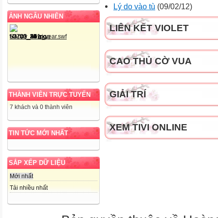
Lý do vào tù
(09/02/12)
ẢNH NGẪU NHIÊN
LIÊN KẾT VIOLET
CAO THỦ CỜ VUA
GIẢI TRÍ
THÀNH VIÊN TRỰC TUYẾN
7 khách và 0 thành viên
XEM TIVI ONLINE
TIN TỨC MỚI NHẤT
SẮP XẾP DỮ LIỆU
Mới nhất
Tải nhiều nhất