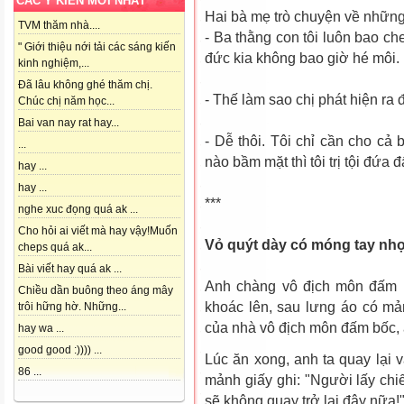
CÁC Ý KIẾN MỚI NHẤT
Hai bà mẹ trò chuyện về nhữn
TVM thăm nhà....
- Ba thằng con tôi luôn bao ch
" Giới thiệu nới tải các sáng kiến
đức kia không bao giờ hé môi.
kinh nghiệm,...
Đã lâu không ghé thăm chị.
- Thế làm sao chị phát hiện ra
Chúc chị năm học...
Bai van nay rat hay...
- Dễ thôi. Tôi chỉ cần cho cả
...
nào bầm mặt thì tôi trị tội đứa đ
hay ...
hay ...
***
nghe xuc đọng quá ak ...
Cho hỏi ai viết mà hay vậy!Muốn
Vỏ quýt dày có móng tay nh
cheps quá ak...
Bài viết hay quá ak ...
Anh chàng vô địch môn đấm b
Chiều dần buông theo áng mây
khoác lên, sau lưng áo có mản
trôi hững hờ. Những...
của nhà vô địch môn đấm bốc, a
hay wa ...
good good :)))) ...
Lúc ăn xong, anh ta quay lại v
86 ...
mảnh giấy ghi: "Người lấy chi
sẽ không quay trở lại đây nữa!"