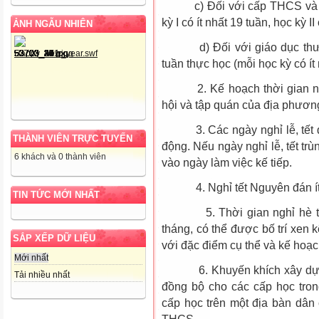
c) Đối với cấp THCS và cấp 
kỳ I có ít nhất 19 tuần, học kỳ II
ẢNH NGẪU NHIÊN
d) Đối với giáo dục thườn
tuần thực học (mỗi học kỳ có ít 
2. Kế hoạch thời gian năm 
hội và tập quán của địa phươn
3. Các ngày nghỉ lễ, tết đư
THÀNH VIÊN TRỰC TUYẾN
động. Nếu ngày nghỉ lễ, tết tr
6 khách và 0 thành viên
vào ngày làm việc kế tiếp.
4. Nghỉ tết Nguyên đán ít n
TIN TỨC MỚI NHẤT
5. Thời gian nghỉ hè thay
tháng, có thể được bố trí xen 
SẮP XẾP DỮ LIỆU
với đặc điểm cụ thể và kế hoạ
Mới nhất
6. Khuyến khích xây dựng 
Tải nhiều nhất
đồng bộ cho các cấp học tron
cấp học trên một địa bàn dân c