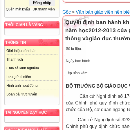
Quên mật khẩu
ĐK thành viên
Gốc
>
Văn bản giáo viên nên biế
Quyết định ban hành kh
THỜI GIAN LÀ VÀNG
năm học2012-2013 của 
thông vàgiáo dục thườ
THÔNG TIN
Số tư liệu:
Giới thiệu bản thân
Thành tích
Ngày ban hành:
Chia sẻ kinh nghiệm
Tệp đính kèm:
Lưu giữ kỉ niệm
BỘ TRƯỞNG BỘ GIÁO DỤC 
Hình ảnh hoạt động
Soạn bài trực tuyến
Căn cứ Nghị định số 178/2
của Chính phủ quy định chức
chức của Bộ, cơ quan ngang B
TÀI NGUYÊN DẠY HỌC
Căn cứ Nghị định số 32/20
Chính phủ quy định chức năn