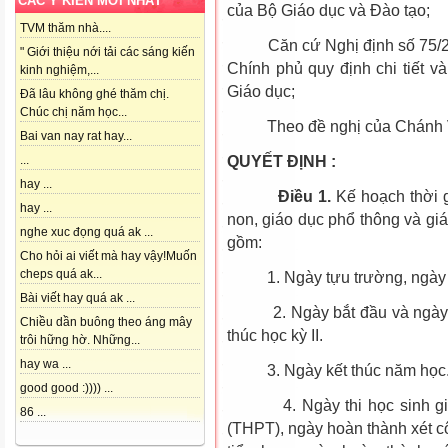
CÁC Ý KIẾN MỚI NHẤT
của Bộ Giáo dục và Đào tạo;
TVM thăm nhà....
Căn cứ Nghị định số 75/20
" Giới thiệu nới tải các sáng kiến
Chính phủ quy định chi tiết v
kinh nghiệm,...
Giáo dục;
Đã lâu không ghé thăm chị.
Chúc chị năm học...
Theo đề nghị của Chánh V
Bai van nay rat hay...
QUYẾT ĐỊNH :
...
hay ...
Điều 1.
Kế hoạch thời 
hay ...
non, giáo dục phổ thông và g
nghe xuc đọng quá ak ...
gồm:
Cho hỏi ai viết mà hay vậy!Muốn
cheps quá ak...
1. Ngày tựu trường, ngày k
Bài viết hay quá ak ...
2. Ngày bắt đầu và ngày kết
Chiều dần buông theo áng mây
thúc học kỳ II.
trôi hững hờ. Những...
hay wa ...
3. Ngày kết thúc năm học
good good :)))) ...
4. Ngày thi học sinh giỏi, 
86 ...
(THPT), ngày hoàn thành xét c