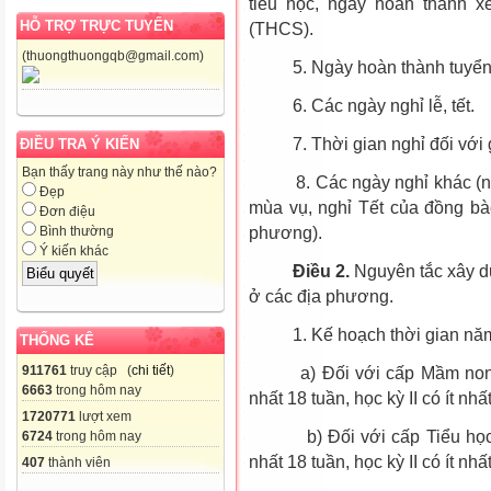
tiểu học, ngày hoàn thành x
HỖ TRỢ TRỰC TUYẾN
(THCS).
(thuongthuongqb@gmail.com)
5. Ngày hoàn thành tuyển si
6. Các ngày nghỉ lễ, tết.
7. Thời gian nghỉ đối với gi
ĐIỀU TRA Ý KIẾN
Bạn thấy trang này như thế nào?
8. Các ngày nghỉ khác (nghỉ 
Đẹp
mùa vụ, nghỉ Tết của đồng bào
Đơn điệu
phương).
Bình thường
Ý kiến khác
Điều 2.
Nguyên tắc xây d
ở các địa phương.
1. Kế hoạch thời gian năm h
THỐNG KÊ
911761
truy cập (
chi tiết
)
a) Đối với cấp Mầm non, có 
6663
trong hôm nay
nhất 18 tuần, học kỳ II có ít nhấ
1720771
lượt xem
b) Đối với cấp Tiểu học, có 
6724
trong hôm nay
nhất 18 tuần, học kỳ II có ít nhấ
407
thành viên