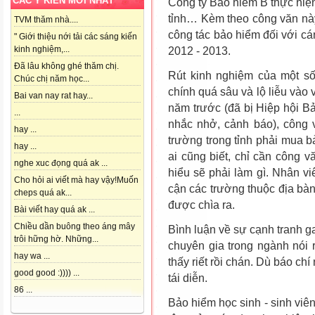
CÁC Ý KIẾN MỚI NHẤT
Công ty Bảo hiểm B thực hiệ
tỉnh… Kèm theo công văn nà
TVM thăm nhà....
công tác bảo hiểm đối với cá
" Giới thiệu nới tải các sáng kiến
kinh nghiệm,...
2012 - 2013.
Đã lâu không ghé thăm chị.
Rút kinh nghiệm của một số
Chúc chị năm học...
chính quá sâu và lộ liễu vào
Bai van nay rat hay...
năm trước (đã bị Hiệp hội 
...
nhắc nhở, cảnh báo), công 
hay ...
trường trong tỉnh phải mua 
hay ...
ai cũng biết, chỉ cần công 
nghe xuc đọng quá ak ...
hiểu sẽ phải làm gì. Nhân v
Cho hỏi ai viết mà hay vậy!Muốn
cận các trường thuộc địa bàn
cheps quá ak...
được chìa ra.
Bài viết hay quá ak ...
Chiều dần buông theo áng mây
Bình luận về sự cạnh tranh g
trôi hững hờ. Những...
chuyên gia trong ngành nói 
hay wa ...
thấy riết rồi chán. Dù báo ch
good good :)))) ...
tái diễn.
86 ...
Bảo hiểm học sinh - sinh viên