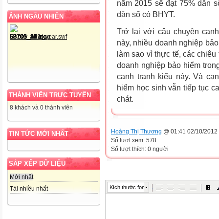
năm 2015 sẽ đạt 75% dân s
dân số có BHYT.
ẢNH NGẪU NHIÊN
Trở lại với câu chuyện cạnh
này, nhiều doanh nghiệp bảo
làm sao vì thực tế, các chiê
doanh nghiệp bảo hiểm tron
cạnh tranh kiểu này. Và cạ
hiểm học sinh vẫn tiếp tục ca
THÀNH VIÊN TRỰC TUYẾN
chát.
8 khách và 0 thành viên
Hoàng Thị Thương
@ 01:41 02/10/2012
TIN TỨC MỚI NHẤT
Số lượt xem: 578
Số lượt thích: 0 người
SẮP XẾP DỮ LIỆU
Mới nhất
Kích thước font
Tải nhiều nhất