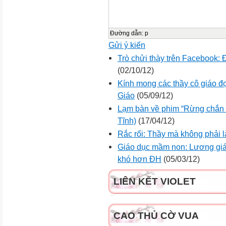
Đường dẫn
:
p
Gửi ý kiến
Trò chửi thày trên Facebook: 
(02/10/12)
Kính mong các thầy cô giáo đ
Giáo
(05/09/12)
Lạm bàn về phim “Rừng chắn 
Tĩnh)
(17/04/12)
Rắc rối: Thầy mà không phải l
Giáo dục mầm non: Lương giá
khó hơn ĐH
(05/03/12)
LIÊN KẾT VIOLET
CAO THỦ CỜ VUA