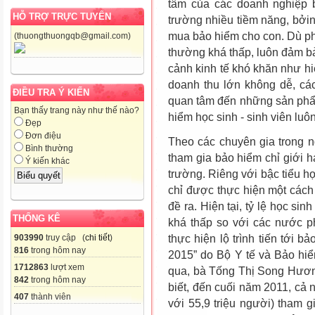
tâm của các doanh nghiệp b
HỖ TRỢ TRỰC TUYẾN
trường nhiều tiềm năng, bởi
mua bảo hiểm cho con. Dù ph
(thuongthuongqb@gmail.com)
thường khá thấp, luôn đảm bả
cảnh kinh tế khó khăn như hiệ
doanh thu lớn không dễ, c
ĐIỀU TRA Ý KIẾN
quan tâm đến những sản phẩm
Bạn thấy trang này như thế nào?
hiểm học sinh - sinh viên luô
Đẹp
Đơn điệu
Theo các chuyên gia trong n
Bình thường
tham gia bảo hiểm chỉ giới 
Ý kiến khác
trường. Riêng với bậc tiểu h
chỉ được thực hiện một cách
đề ra. Hiện tại, tỷ lệ học s
THỐNG KÊ
khá thấp so với các nước ph
903990
truy cập (
chi tiết
)
thực hiện lộ trình tiến tới 
816
trong hôm nay
2015” do Bộ Y tế và Bảo hi
1712863
lượt xem
qua, bà Tống Thị Song Hương
842
trong hôm nay
biết, đến cuối năm 2011, cả
407
thành viên
với 55,9 triệu người) tham 