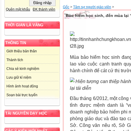
Gốc
>
Tâm sự người giáo viên
>
Quên mật khẩu
ĐK thành viên
Bảo hiểm học sinh, đến mùa lại
THỜI GIAN LÀ VÀNG
THÔNG TIN
Giới thiệu bản thân
Mùa bảo hiểm học sinh đang 
Thành tích
lao vào cuộc cạnh tranh quy
Chia sẻ kinh nghiệm
hành chính để cát cứ thị trườn
Lưu giữ kỉ niệm
Hiện tượng can thiệp hành 
Hình ảnh hoạt động
lại tái diễn
Soạn bài trực tuyến
Đầu tháng 6/2012, một công 
tỉnh được mệnh danh là “
doanh nghiệp bảo hiểm phi n
TÀI NGUYÊN DẠY HỌC
phòng giáo dục và đào tạo c
Sở. Công văn nêu rõ, Sở Gi