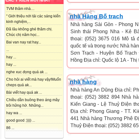
CÁC Ý KIẾN MỚI NHẤT
TVM thăm nhà....
nhà Hàng Bố trach
" Giới thiệu nới tải các sáng kiến
kinh nghiệm,...
Nhà hàng Sài Gòn - Phong Nh
Đã lâu không ghé thăm chị.
Sinh thái Phong Nha - Kẻ B
Chúc chị năm học...
thoại: (052) 3675 016 Mô tả 
Bai van nay rat hay...
quốc tế và trong nước Nhà hà
...
Sơn Trạch - Huyện Bố Trạch 
hay ...
Hồng Địa chỉ: Quốc lộ 1A - Thị 
hay ...
nghe xuc đọng quá ak ...
Cho hỏi ai viết mà hay vậy!Muốn
nhà hàng
cheps quá ak...
Nhà hàng An Dũng Địa chỉ: Ph
Bài viết hay quá ak ...
thoại: (052) 3882 894 Nhà h
Chiều dần buông theo áng mây
Kiến Giang - Lệ Thuỷ Điện t
trôi hững hờ. Những...
Địa chỉ: Phong Giang - TT. Ki
hay wa ...
441 Nhà hàng Thương Phê Địa
good good :)))) ...
Thuỷ Điện thoại: (052) 3882 659
86 ...