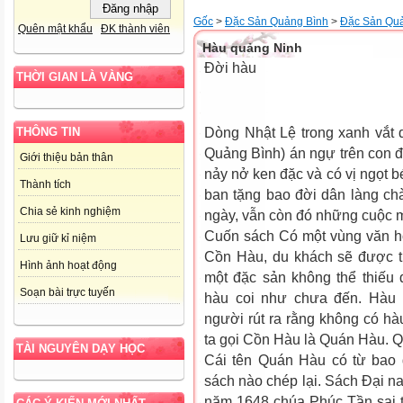
Gốc
>
Đặc Sản Quảng Bình
>
Đặc Sản Qu
Quên mật khẩu
ĐK thành viên
Hàu quảng Ninh
Đời hàu
THỜI GIAN LÀ VÀNG
Dòng Nhật Lệ trong xanh vắt 
THÔNG TIN
Quảng Bình) án ngự trên con đ
Giới thiệu bản thân
nảy nở ken đặc và có vị ngọt b
Thành tích
ban tặng bao đời dân làng ch
Chia sẻ kinh nghiệm
ngày, vẫn còn đó những cuộc m
Cuốn sách Có một vùng văn hó
Lưu giữ kỉ niệm
Cồn Hàu, du khách sẽ được t
Hình ảnh hoạt động
một đặc sản không thể thiếu
Soạn bài trực tuyến
hàu coi như chưa đến. Hàu
người rút ra rằng không có 
ta gọi Cồn Hàu là Quán Hàu. Q
TÀI NGUYÊN DẠY HỌC
Cái tên Quán Hàu có từ bao 
sách nào chép lại. Sách Đại n
năm 1648 chúa Phúc Tần sai 