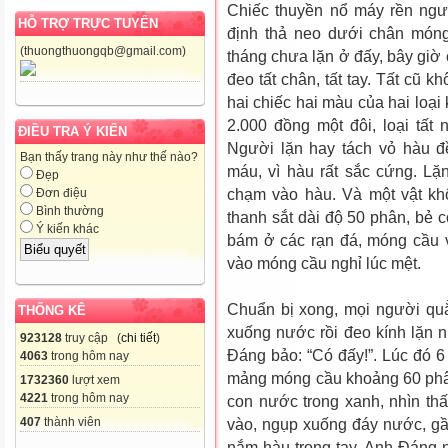
Chiếc thuyền nổ máy rền ng
HỖ TRỢ TRỰC TUYẾN
định thả neo dưới chân món
(thuongthuongqb@gmail.com)
tháng chưa lặn ở đấy, bây giờ 
đeo tất chân, tất tay. Tất cũ 
hai chiếc hai màu của hai loại
2.000 đồng một đôi, loại tất 
ĐIỀU TRA Ý KIẾN
Người lặn hay tách vỏ hàu đ
Bạn thấy trang này như thế nào?
máu, vì hàu rất sắc cứng. Lặ
Đẹp
chạm vào hàu. Và một vật kh
Đơn điệu
Bình thường
thanh sắt dài độ 50 phân, bẻ
Ý kiến khác
bám ở các rạn đá, móng cầu 
vào móng cầu nghỉ lúc mệt.
Chuẩn bị xong, mọi người quẳ
THỐNG KÊ
xuống nước rồi đeo kính lặn 
923128
truy cập (
chi tiết
)
Đáng bảo: “Có đấy!”. Lúc đó 
4063
trong hôm nay
mảng móng cầu khoảng 60 phân
1732360
lượt xem
4221
trong hôm nay
con nước trong xanh, nhìn thấu
407
thành viên
vào, ngụp xuống đáy nước, gần
nắm hàu trong tay. Anh Đáng n