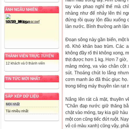
tay vào phao nghỉ thế mà chỉ
ẢNH NGẪU NHIÊN
nhàng như để nhảy lên thì n
đứng rồi quay lộn đầu xuống d
làn nước. Bình thường anh lặn
Đoạn sông này gần biển, một lú
rõ. Khó khăn bao trùm. Các 
không đầy rổ thì không xong, m
THÀNH VIÊN TRỰC TUYẾN
thịt được hơn 1 kg. Hơn 7 giờ,
12 khách và 0 thành viên
mảng móng, va vào chân cột x
sút. Thoáng chút lo lắng nhưn
TIN TỨC MỚI NHẤT
cơm manh áo đã thúc giục họ. H
trong tiếng máy thuyền ràn rạt 
SẮP XẾP DỮ LIỆU
Nắng lên rát cả mặt, thuyền v
Mới nhất
“Chân đạp nước giữ thăng bằ
Tải nhiều nhất
chặt vào móng, tay kia giữ hàu đ
một con cũng tiếc đứt ruột. Nạ
vỏ có màu xanh) cũng vậy, phải