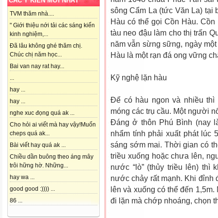
CÁC Ý KIẾN MỚI NHẤT
sông Cẩm La (tức Văn La) tại 
TVM thăm nhà....
Hàu có thể gọi Cồn Hàu. Cồn
" Giới thiệu nới tải các sáng kiến
tàu neo đậu làm cho thị trấn 
kinh nghiệm,...
năm vẫn sừng sững, ngày một 
Đã lâu không ghé thăm chị.
Hàu là một rạn đá ong vững chã
Chúc chị năm học...
Bai van nay rat hay...
Kỹ nghệ lặn hàu
...
hay ...
Để có hàu ngon và nhiều thì
hay ...
móng các trụ cầu. Một người nổ
nghe xuc đọng quá ak ...
Đáng ở thôn Phú Bình (nay là
Cho hỏi ai viết mà hay vậy!Muốn
nhẩm tính phải xuất phát lúc 
cheps quá ak...
sáng sớm mai. Thời gian có thể 
Bài viết hay quá ak ...
triều xuống hoặc chưa lên, ng
Chiều dần buông theo áng mây
trôi hững hờ. Những...
nước “lò” (thủy triều lên) thì
hay wa ...
nước chảy rất mạnh. Khi đỉnh 
lên và xuống có thể đến 1,5m
good good :)))) ...
đi lặn mà chớp nhoáng, chọn t
86 ...