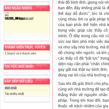
thái độ bình tĩnh, giọng nói
bạn đến đây không phải là để
ẢNH NGẪU NHIÊN
thể dạy dỗ được”, tức là ch
cùng nhau tìm ra giải pháp t
của bạn phải thể hiện nhà t
trong việc giúp các thầy c
mình. Ở đây trong câu nói c
sức sai lầm: phó mặc việc d
và như vậy nhà trường, mà đạ
THÀNH VIÊN TRỰC TUYẾN
dỗ chúng nên người, và khi g
1 khách và 0 thành viên
các thấy cô đã “bất lực” tro
diện này cần phải “chấn chỉn
TIN TỨC MỚI NHẤT
gay gắt mà thật sự bình tĩnh,
đúng vai trò của nhà trường v
SẮP XẾP DỮ LIỆU
Sau khi đã giải thích cho phụ
Mới nhất
cùng với nhà trường để tạo đi
Tải nhiều nhất
thẳng thắn về nguyên nhân 
pháp. Trong khi trao đổi, b
thuộc về trách nhiệm của gi