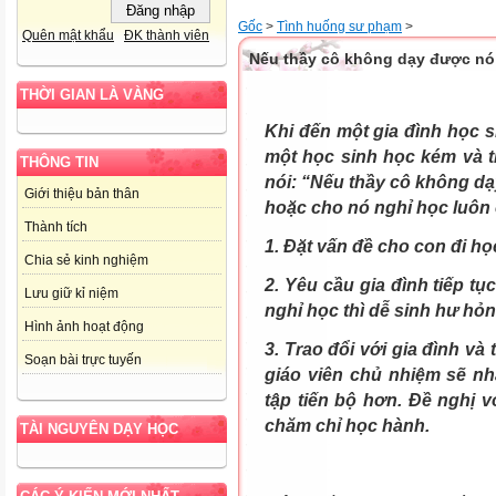
Gốc
>
Tình huống sư phạm
>
Quên mật khẩu
ĐK thành viên
Nếu thầy cô không dạy được n
THỜI GIAN LÀ VÀNG
Khi đến một gia đình học s
một học sinh học kém và th
THÔNG TIN
nói: “Nếu thầy cô không dạ
Giới thiệu bản thân
hoặc cho nó nghỉ học luôn 
Thành tích
1. Đặt vấn đề cho con đi họ
Chia sẻ kinh nghiệm
2. Yêu cầu gia đình tiếp tụ
Lưu giữ kỉ niệm
nghỉ học thì dễ sinh hư hỏn
Hình ảnh hoạt động
3. Trao đổi với gia đình và
Soạn bài trực tuyến
giáo viên chủ nhiệm sẽ n
tập tiến bộ hơn. Đề nghị v
chăm chỉ học hành.
TÀI NGUYÊN DẠY HỌC