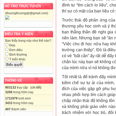
đình tự “tìm cách lo liệu”, ch
HỖ TRỢ TRỰC TUYẾN
thì sự có mặt của bạn liệu có 
(thuongthuongqb@gmail.com)
Trước thái độ phản ứng của 
thương yêu học sinh và ý t
bạn thẳng thắn đề nghị gia đ
ĐIỀU TRA Ý KIẾN
nên làm. Nhưng bạn sẽ “ăn n
Bạn thấy trang này như thế nào?
“Việc cho đi học nữa hay kh
Đẹp
trường can thiệp”. Đó là điề
Đơn điệu
Bình thường
có vẻ “bất cần” ấy rất dễ đẩy
Ý kiến khác
chắn lúc này bạn sẽ không còn
của mình nữa vì nó không đư
Tốt nhất là để tránh đẩy mình
THỐNG KÊ
kiềm chế sự tự ái của mình, 
903132
truy cập (
chi tiết
)
đích của việc gặp gỡ phụ hu
3206
trong hôm nay
nhau phối hợp tìm cách giúp 
1711979
lượt xem
chấp nhận thái độ không tôn 
3433
trong hôm nay
và không phải giáo viên nào
407
thành viên
trách nhiệm với học trò, đôi 