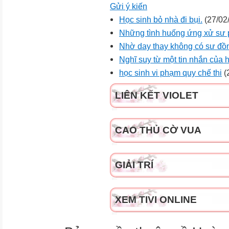
Gửi ý kiến
Học sinh bỏ nhà đi bụi.
(27/02
Những tình huống ứng xử sư
Nhờ day thay không có sư đồ
Nghĩ suy từ một tin nhắn của h
học sinh vi phạm quy chế thi
(
LIÊN KẾT VIOLET
CAO THỦ CỜ VUA
GIẢI TRÍ
XEM TIVI ONLINE