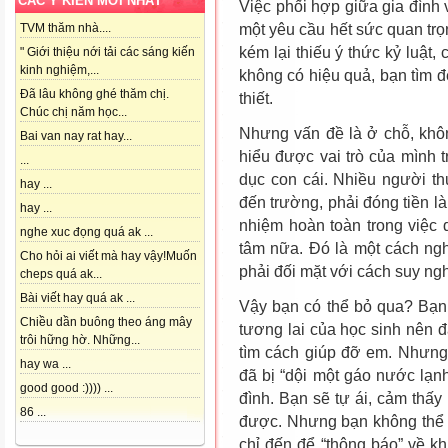
CÁC Ý KIẾN MỚI NHẤT
Việc phối hợp giữa gia đình 
một yêu cầu hết sức quan tr
TVM thăm nhà....
kém lại thiếu ý thức kỷ luật
" Giới thiệu nới tải các sáng kiến
kinh nghiệm,...
không có hiệu quả, bạn tìm 
Đã lâu không ghé thăm chị.
thiết.
Chúc chị năm học...
Nhưng vấn đề là ở chỗ, khô
Bai van nay rat hay...
hiểu được vai trò của mình 
...
dục con cái. Nhiều người t
hay ...
đến trường, phải đóng tiền là
hay ...
nhiệm hoàn toàn trong việc
nghe xuc đọng quá ak ...
tâm nữa. Đó là một cách ngh
Cho hỏi ai viết mà hay vậy!Muốn
phải đối mặt với cách suy ngh
cheps quá ak...
Bài viết hay quá ak ...
Vậy bạn có thể bỏ qua? Bạn 
Chiều dần buông theo áng mây
tương lai của học sinh nên đ
trôi hững hờ. Những...
tìm cách giúp đỡ em. Nhưng 
hay wa ...
đã bị “dội một gáo nước lạn
good good :)))) ...
đình. Bạn sẽ tự ái, cảm thấ
86 ...
được. Nhưng bạn không thể v
chỉ đến để “thông báo” về k