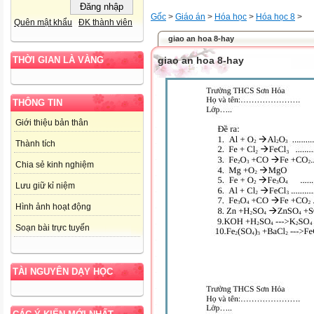
Gốc
>
Giáo án
>
Hóa học
>
Hóa học 8
>
Quên mật khẩu
ĐK thành viên
giao an hoa 8-hay
giao an hoa 8-hay
THỜI GIAN LÀ VÀNG
THÔNG TIN
Giới thiệu bản thân
Thành tích
Chia sẻ kinh nghiệm
Lưu giữ kỉ niệm
Hình ảnh hoạt động
Soạn bài trực tuyến
TÀI NGUYÊN DẠY HỌC