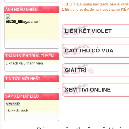
+H2O..............................................
↓ CHÚ Ý: Bài giảng này
được nén lại dưới
9.KOH +H2SO4 --->K2SO4
ẢNH NGẪU NHIÊN
1 file
trong số đó, đề nghị các thầy cô 
+H2O..............................................
10.Fe2(SO4)3 +BaCl2 --->Fe
......................................................
LIÊN KẾT VIOLET
CAO THỦ CỜ VUA
THÀNH VIÊN TRỰC TUYẾN
1 khách và 0 thành viên
Trường THCS Sơn Hóa Kiểm 
GIẢI TRÍ
Họ và tên:…………………. Môn:
TIN TỨC MỚI NHẤT
Lớp….. Thời gian:15 phút
XEM TIVI ONLINE
SẮP XẾP DỮ LIỆU
Đề ra:
Al + O2 (Al2O3 .................................
Mới nhất
2. Fe + Cl2 (FeCl3
Tải nhiều nhất
......................................................
3. Fe2O3 +CO (Fe