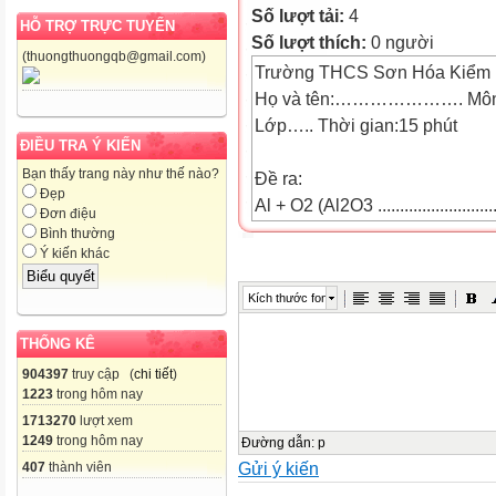
Số lượt tải:
4
HỖ TRỢ TRỰC TUYẾN
Số lượt thích:
0 người
(thuongthuongqb@gmail.com)
Trường THCS Sơn Hóa Kiểm 
Họ và tên:…………………. Môn:
Lớp….. Thời gian:15 phút
ĐIỀU TRA Ý KIẾN
Bạn thấy trang này như thế nào?
Đề ra:
Đẹp
Al + O2 (Al2O3 .................................
Đơn điệu
2. Fe + Cl2 (FeCl3
Bình thường
Ý kiến khác
......................................................
3. Fe2O3 +CO (Fe
Kích thước font
+CO2...............................................
4. Mg +O2 (MgO ................................
THỐNG KÊ
Fe + O2 (Fe3O4 .................................
904397
truy cập (
chi tiết
)
6. Al + Cl2 (FeCl3 .............................
1223
trong hôm nay
7. Fe3O4 +CO (Fe +CO2
1713270
lượt xem
1249
trong hôm nay
......................................................
Đường dẫn
:
p
Gửi ý kiến
407
thành viên
8. Zn +H2SO4 (ZnSO4 +SO2