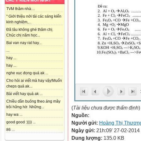
CÁC Ý KIẾN MỚI NHẤT
TVM thăm nhà....
" Giới thiệu nới tải các sáng kiến
kinh nghiệm,...
Đã lâu không ghé thăm chị.
Chúc chị năm học...
Bai van nay rat hay...
...
hay ...
hay ...
nghe xuc đọng quá ak ...
Cho hỏi ai viết mà hay vậy!Muốn
cheps quá ak...
Bài viết hay quá ak ...
Chiều dần buông theo áng mây
(
Tài liệu chưa được thẩm định
)
trôi hững hờ. Những...
Nguồn:
hay wa ...
Người gửi:
Hoàng Thị Thươn
good good :)))) ...
Ngày gửi:
21h:09' 27-02-2014
86 ...
Dung lượng:
135.0 KB