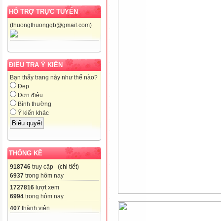
HỖ TRỢ TRỰC TUYẾN
(thuongthuongqb@gmail.com)
ĐIỀU TRA Ý KIẾN
Bạn thấy trang này như thế nào?
Đẹp
Đơn điệu
Bình thường
Ý kiến khác
THỐNG KÊ
918746
truy cập (
chi tiết
)
6937
trong hôm nay
1727816
lượt xem
6994
trong hôm nay
407
thành viên