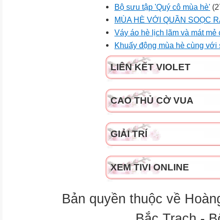
Bộ sưu tập 'Quý cô mùa hè'
(2
MÙA HÈ VỚI QUẦN SOỌC RẤ
Váy áo hè lịch lãm và mát mẻ
Khuấy động mùa hè cùng với
LIÊN KẾT VIOLET
CAO THỦ CỜ VUA
GIẢI TRÍ
XEM TIVI ONLINE
Bản quyền thuộc về Hoàn
Bắc Trạch - B