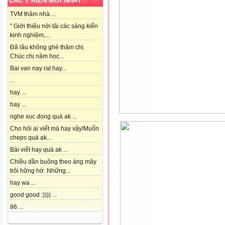
CÁC Ý KIẾN MỚI NHẤT
TVM thăm nhà....
" Giới thiệu nới tải các sáng kiến
kinh nghiệm,...
Đã lâu không ghé thăm chị.
Chúc chị năm học...
Bai van nay rat hay...
...
hay ...
hay ...
nghe xuc đọng quá ak ...
Cho hỏi ai viết mà hay vậy!Muốn
cheps quá ak...
Bài viết hay quá ak ...
Chiều dần buông theo áng mây
trôi hững hờ. Những...
hay wa ...
good good :)))) ...
86 ...