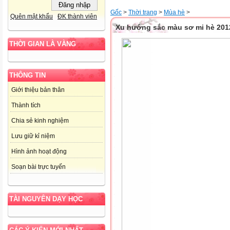
Gốc
>
Thời trang
>
Mùa hè
>
Quên mật khẩu
ĐK thành viên
Xu hướng sắc màu sơ mi hè 201
THỜI GIAN LÀ VÀNG
THÔNG TIN
Giới thiệu bản thân
Thành tích
Chia sẻ kinh nghiệm
Lưu giữ kỉ niệm
Hình ảnh hoạt động
Soạn bài trực tuyến
TÀI NGUYÊN DẠY HỌC