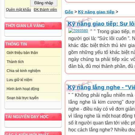
Quên mật khẩu
ĐK thành viên
Gốc
>
Kỹ năng giao tiếp
>
Kỹ năng giao tiếp: Sự lô
THỜI GIAN LÀ VÀNG
" " Trong giao tiếp
người gọi là: “Sức lôi cuốn ”
THÔNG TIN
khác đặc biệt thích thú khi gi
gồm những yếu tố khác biệt nà
Giới thiệu bản thân
ngày chúng ta phải tiếp xúc vớ
Thành tích
đàn bà, đủ mọi thành phần, đủ 
Chia sẻ kinh nghiệm
Lưu giữ kỉ niệm
Kỹ năng lắng nghe - "Vi
Hình ảnh hoạt động
" " Không phải ngẫu nhiên mà c
Soạn bài trực tuyến
lắng nghe là kim cương" đượ
nghe - điều này có vẻ đơn giả
vì lắng nghe là một hoạt động
TÀI NGUYÊN DẠY HỌC
số ít người quan tâm tới việc p
học cách lắng nghe? Nhiều doa