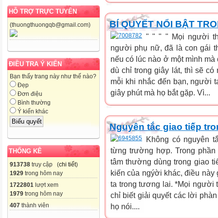
HỖ TRỢ TRỰC TUYẾN
BÍ QUYẾT NỔI BẬT TR
(thuongthuongqb@gmail.com)
" " " " Mọi người 
người phụ nữ, đã là con gái th
nếu có lúc nào ở một mình mà 
ĐIỀU TRA Ý KIẾN
dù chỉ trong giây lát, thì sẽ 
Bạn thấy trang này như thế nào?
mỗi khi nhắc đến bạn, người ta
Đẹp
giây phút mà họ bắt gặp. Vì...
Đơn điệu
Bình thường
Ý kiến khác
Nguyên tắc giao tiếp tr
Không có nguyên tắc
từng trường hợp. Trong phần
THỐNG KÊ
tâm thường dùng trong giao ti
913738
truy cập (
chi tiết
)
kiến của ngýời khác, điều này 
1929
trong hôm nay
ta trong tương lai. *Mọi người
1722801
lượt xem
1979
trong hôm nay
chỉ biết giải quyết các lời ph
407
thành viên
họ nói....