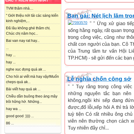
CÁC Ý KIẾN MỚI NHẤT
TVM thăm nhà....
Bạn gái: Nét lịch lãm tr
" Giới thiệu nới tải các sáng kiến
kinh nghiệm,...
" " Ứng xử giao tiế
Đã lâu không ghé thăm chị.
sống hằng ngày, rất quan trọng
Chúc chị năm học...
trong công việc, cũng như th
Bai van nay rat hay...
chất con người của bạn. Cô Th
...
của Trung tâm tư vấn Hội Li
hay ...
TP.HCM) - sẽ gửi đến các bạn 
hay ...
nghe xuc đọng quá ak ...
Cho hỏi ai viết mà hay vậy!Muốn
Lễ nghĩa chốn công sở
cheps quá ak...
" " Tuy rằng trong công việ
Bài viết hay quá ak ...
những nguyên tắc bạn nên tu
Chiều dần buông theo áng mây
không,ngồi khi sếp đang đứn
trôi hững hờ. Những...
được,đổ lỗi,xếp hỏi A thì trả 
hay wa ...
tuỳ tiện Có rất nhiều ông chủ
good good :)))) ...
viên nên thường chọn cách x
86 ...
Tuy nhiên đây chỉ...