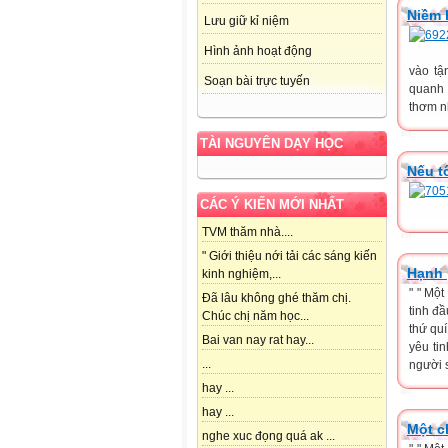
Niềm 
Lưu giữ kỉ niệm
Hình ảnh hoạt động
vào tậ
Soạn bài trực tuyến
quanh 
thơm nh
TÀI NGUYÊN DẠY HỌC
Nếu tô
CÁC Ý KIẾN MỚI NHẤT
TVM thăm nhà....
" Giới thiệu nới tải các sáng kiến
Hạnh 
kinh nghiệm,...
" " Mộ
Đã lâu không ghé thăm chị.
tinh đầ
Chúc chị năm học...
thứ qu
Bai van nay rat hay...
yêu ti
...
người 
hay ...
hay ...
Một c
nghe xuc đọng quá ak ...