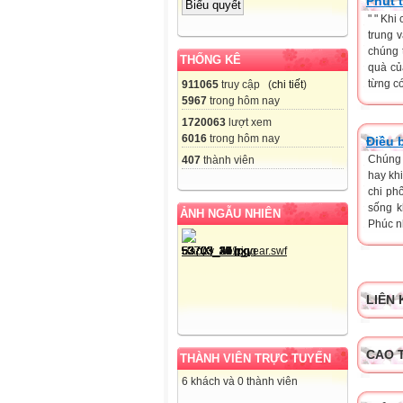
Phút 
" " Kh
trung 
chúng 
THỐNG KÊ
quà củ
từng có
911065
truy cập (
chi tiết
)
5967
trong hôm nay
1720063
lượt xem
6016
trong hôm nay
Điều 
Chúng 
407
thành viên
hay khi
chi ph
sống k
ẢNH NGẪU NHIÊN
Phúc nh
LIÊN 
CAO 
THÀNH VIÊN TRỰC TUYẾN
6 khách và 0 thành viên