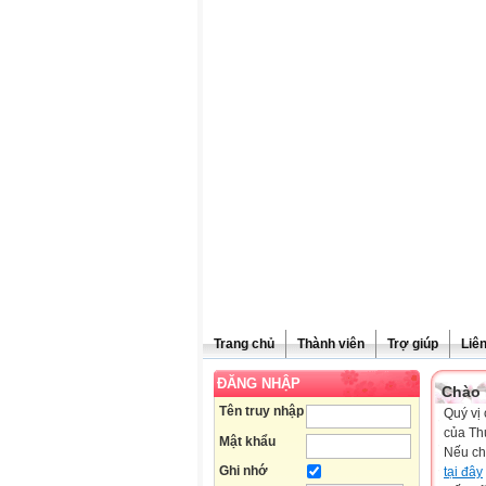
Trang chủ
Thành viên
Trợ giúp
Liê
ĐĂNG NHẬP
Chào 
Tên truy nhập
Quý vị 
của Th
Mật khẩu
Nếu ch
Ghi nhớ
tại đây