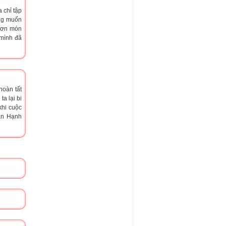
 chỉ tập
ống muốn
m ơn món
 mình đã
hoàn tất
a lại bi
khi cuộc
an Hạnh