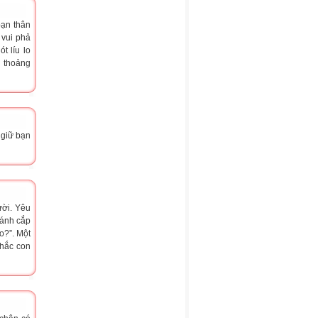
bạn thân
 vui phả
t líu lo
 thoảng
ẽ giữ bạn
ười. Yêu
đánh cắp
o?”. Một
chắc con