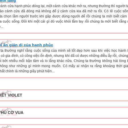
tĩnh lặng
i cánh cửa hạnh phúc đóng lại, một cánh cửa khác mở ra, nhưng thường thì người ta
vào cánh cửa đã đóng mà không để ý cánh cửa kia đã mở ra rồi. Có lẽ cuộc s
ta chọn lầm người trước khi gặp được đúng ngưởi để rồi chúng ta mới biết cả
a cuộc sống. Đôi khi một cái gì đó vuộc khỏi tầm tay rồi chúng ta mới biết rằng
...
bí ẩn giản dị của hạnh phúc
ta thường nghĩ rằng cuộc sống của mình sẽ tốt đẹp hơn sau khi việc học hành 
 có gia đình, có công việc ổn định, nhưng khi đã có được những điều ấy rồi, chúng t
ối bởi nhiều mối bận tâm và lo lắng khác nữa. Chúng ta thường không hài lòng 
hông như những gì mình mong muốn. Có mấy ai nhận ra rằng khoảng thời gi
ất chính là những giây phút hiện...
KẾT VIOLET
THỦ CỜ VUA