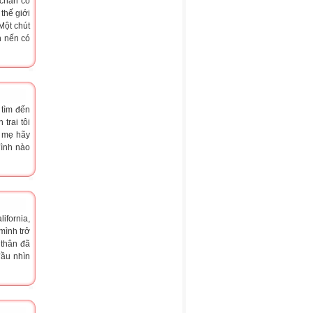
 chân có
thế giới
Một chút
n nến có
 tìm đến
trai tôi
à mẹ hãy
đình nào
ifornia,
mình trở
 thân đã
đầu nhìn