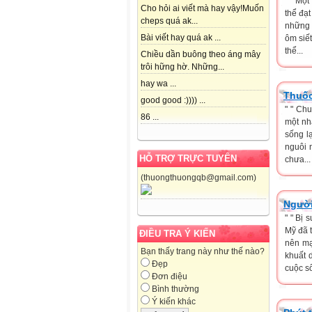
" " Mộ
Cho hỏi ai viết mà hay vậy!Muốn
thể đạ
cheps quá ak...
những n
Bài viết hay quá ak ...
ôm siế
thể...
Chiều dần buông theo áng mây
trôi hững hờ. Những...
hay wa ...
Thuốc
good good :)))) ...
" " Ch
86 ...
một nhà
sống l
nguôi n
HỖ TRỢ TRỰC TUYẾN
chưa...
(thuongthuongqb@gmail.com)
Người
" " Bị
Mỹ đã 
ĐIỀU TRA Ý KIẾN
nên mạ
Bạn thấy trang này như thế nào?
khuất 
Đẹp
cuộc số
Đơn điệu
Bình thường
Ý kiến khác