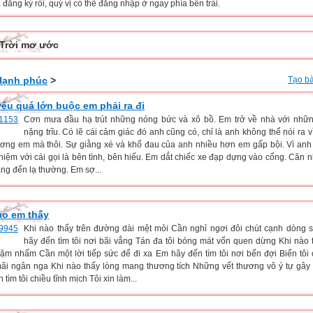
đăng ký rồi, quý vị có thể đăng nhập ở ngay phía bên trái.
Trời mơ ước
Hạnh phúc
>
Tạo bà
yêu quá lớn buộc em phải ra đi
Cơn mưa đầu hạ trút những nóng bức và xô bồ. Em trở về nhà với nhữn
nặng trĩu. Có lẽ cái cảm giác đó anh cũng có, chỉ là anh không thể nói ra v
ương em mà thôi. Sự giằng xé và khổ đau của anh nhiều hơn em gấp bội. Vì anh
nhiệm với cái gọi là bên tình, bên hiếu. Em dắt chiếc xe đạp dựng vào cổng. Căn 
ặng đến lạ thường. Em sợ...
ào em thấy
Khi nào thấy trên đường dài mệt mỏi Cần nghỉ ngơi đôi chút cạnh dòng
hãy đến tìm tôi nơi bãi vắng Tán đa tôi bóng mát vốn quen dừng Khi nào 
ặm nhấm Cần một lời tiếp sức để đi xa Em hãy đến tìm tôi nơi bến đợi Biển tôi
ãi ngân nga Khi nào thấy lòng mang thương tích Những vết thương vô ý tự gâ
 tìm tôi chiều tĩnh mịch Tôi xin làm...