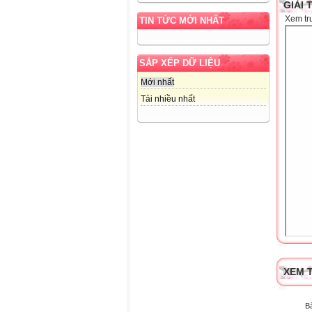
GIẢI 
Xem tr
TIN TỨC MỚI NHẤT
SẮP XẾP DỮ LIỆU
Mới nhất
Tải nhiều nhất
XEM T
B