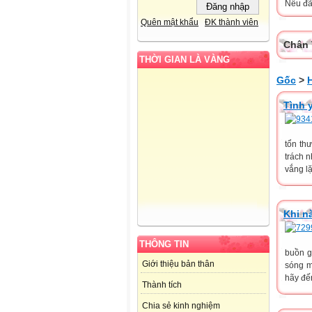
Nếu đã 
Quên mật khẩu
ĐK thành viên
Chân 
THỜI GIAN LÀ VÀNG
Gốc
>
Tình 
tổn th
trách 
vắng l
Khi n
THÔNG TIN
buồn g
Giới thiệu bản thân
sóng m
hãy đến
Thành tích
Chia sẻ kinh nghiệm