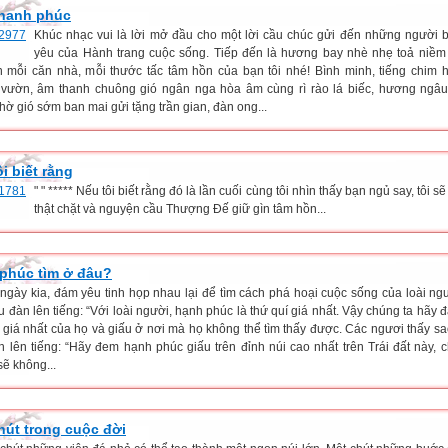
hanh phúc
Khúc nhạc vui là lời mở đầu cho một lời cầu chúc gửi đến những người 
yêu của Hành trang cuộc sống. Tiếp đến là hương bay nhè nhẹ toả niềm
n mỗi căn nhà, mỗi thước tấc tâm hồn của bạn tôi nhé! Bình minh, tiếng chim hó
vườn, âm thanh chuông gió ngân nga hòa âm cùng rì rào lá biếc, hương ngâu
ờ gió sớm ban mai gửi tặng trần gian, đàn ong...
i biết rằng
" " ***** Nếu tôi biết rằng đó là lần cuối cùng tôi nhìn thấy bạn ngủ say, tôi s
thật chặt và nguyện cầu Thượng Đế giữ gìn tâm hồn...
phúc tìm ở đâu?
t ngày kia, đám yêu tinh họp nhau lại để tìm cách phá hoại cuộc sống của loài ng
u đàn lên tiếng: “Với loài người, hạnh phúc là thứ quí giá nhất. Vậy chúng ta hãy 
í giá nhất của họ và giấu ở nơi mà họ không thể tìm thấy được. Các ngươi thấy sa
nh lên tiếng: “Hãy đem hạnh phúc giấu trên đỉnh núi cao nhất trên Trái đất này, 
sẽ không...
hút trong cuộc đời