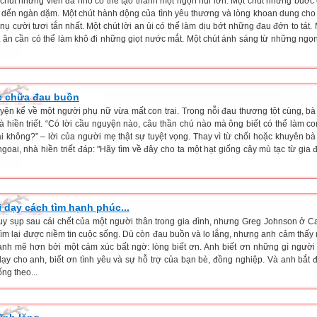
t chút những viên đá nhỏ có thể tạo thành một ngọn núi lớn. Một chút những buớc
t dến ngàn dặm. Một chút hành dộng của tình yêu thương và lòng khoan dung cho 
ụ cười tươi tắn nhất. Một chút lời an ủi có thể làm dịu bớt những đau đớn to tát. 
t ân cần có thể làm khô đi những giọt nước mắt. Một chút ánh sáng từ những ngọ
 chữa đau buồn
uyện kể về một người phụ nữ vừa mất con trai. Trong nỗi đau thương tột cùng, bà
 hiền triết. “Có lời cầu nguyện nào, câu thần chú nào mà ông biết có thể làm con 
ại không?” – lời của người mẹ thật sự tuyệt vọng. Thay vì từ chối hoặc khuyên b
goai, nhà hiền triết đáp: "Hãy tìm về đây cho ta một hạt giống cây mù tạc từ gia 
 dạy cách tìm hạnh phúc...
 suy sụp sau cái chết của một người thân trong gia đình, nhưng Greg Johnson ở Cal
tìm lại được niềm tin cuộc sống. Dù còn đau buồn và lo lắng, nhưng anh cảm thấy 
nh mẽ hơn bởi một cảm xúc bất ngờ: lòng biết ơn. Anh biết ơn những gì người
dạy cho anh, biết ơn tình yêu và sự hỗ trợ của bạn bè, đồng nghiệp. Và anh bắt 
ng theo...