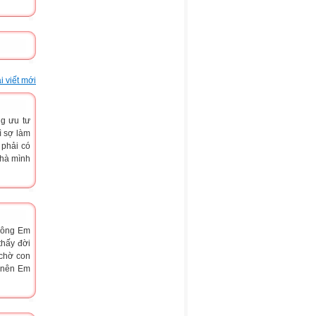
i viết mới
g ưu tư
ì sợ làm
 phải có
nhà mình
 sông Em
thấy đời
 chờ con
y nên Em