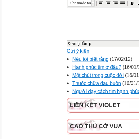
Kích thước font
Đường dẫn
:
p
Gửi ý kiến
Nếu tôi biết rằng
(17/02/12)
Hạnh phúc tìm ở đâu?
(16/01/
Một chút trong cuộc đời
(16/01
Thuốc chữa đau buồn
(16/01/
Người dạy cách tìm hạnh phúc
LIÊN KẾT VIOLET
CAO THỦ CỜ VUA