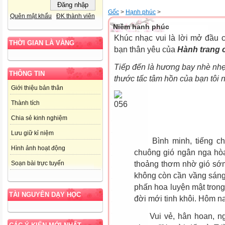
Gốc
>
Hạnh phúc
>
Quên mật khẩu
ĐK thành viên
Niềm hanh phúc
Khúc nhạc vui là lời mở đầu 
THỜI GIAN LÀ VÀNG
bạn thân yêu của
Hành trang 
Tiếp đến là hương bay nhè nhẹ
THÔNG TIN
thước tấc tâm hồn của bạn tôi 
Giới thiệu bản thân
Thành tích
Chia sẻ kinh nghiệm
Lưu giữ kỉ niệm
Bình minh, tiếng chim
Hình ảnh hoạt động
chuông gió ngân nga hòa
thoảng thơm nhờ gió sớm
Soạn bài trực tuyến
không còn cần vầng sáng 
phấn hoa luyện mật trong
TÀI NGUYÊN DẠY HỌC
đời mới tinh khôi. Hôm na
Vui vẻ, hân hoan, ngôi