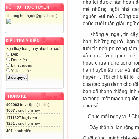
nhà tôi được hân hoan đ
HỖ TRỢ TRỰC TUYẾN
mà những ngôi nhà các
nguồn vui mới. Cũng đó
(thuongthuongqb@gmail.com)
chúc cuối tuần giàu ngữ đi
Không ái ngại, tin cậy v
ĐIỀU TRA Ý KIẾN
bạn! Những người bạn na
tuổi từ bốn phương tám 
Bạn thấy trang này như thế nào?
Đẹp
và chưa từng quen biết
Đơn điệu
hoặc chưa nghe tiếng nó
Bình thường
hàn huyên tâm sự và nhữ
Ý kiến khác
huyên .. Tôi chỉ biết lời
của các bạn dành cho tôi
bạn đã thành thiêng linh 
THỐNG KÊ
ta trong một mạch nguồn 
902983
truy cập (
chi tiết
)
chia sẻ...
3057
trong hôm nay
Chúc mỗi ngày vui! Chúc
1711827
lượt xem
3281
trong hôm nay
“Dây thân ái lan rộng 
407
thành viên
Cuối cùng, mình chia sẻ 