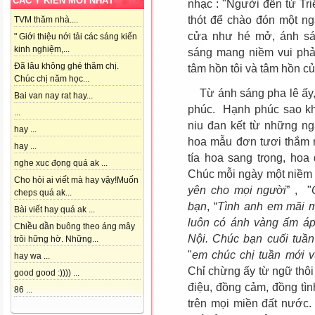
CÁC Ý KIẾN MỚI NHẤT
nhạc : "Người đến từ Tr
thót để chào đón một n
TVM thăm nhà....
cửa như hé mở, ánh sá
" Giới thiệu nới tải các sáng kiến
kinh nghiệm,...
sáng mang niềm vui phả
Đã lâu không ghé thăm chị.
tâm hồn tôi và tâm hồn c
Chúc chị năm học...
Từ ánh sáng pha lê ấy, 
Bai van nay rat hay...
phúc. Hạnh phúc sao kh
...
niu đan kết từ những n
hay ...
hoa mẫu đơn tươi thắm 
hay ...
tía hoa sang trọng, hoa
nghe xuc đọng quá ak ...
Chúc mỗi ngày một niềm v
Cho hỏi ai viết mà hay vậy!Muốn
yên cho mọi người
” , "
cheps quá ak...
bạn
, “
Tình anh em mãi 
Bài viết hay quá ak ...
luôn có ánh vàng ấm á
Chiều dần buông theo áng mây
Nội. Chúc bạn cuối tuần
trôi hững hờ. Những...
"
em chúc chị tuần mới v
hay wa ...
Chỉ chừng ấy từ ngữ thôi
good good :)))) ...
điệu, đồng cảm, đồng tì
86 ...
trên mọi miền đất nước. 