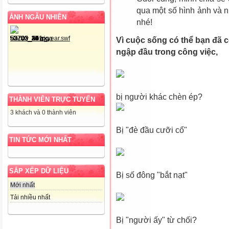
qua một số hình ảnh và 
ẢNH NGẪU NHIÊN
nhé!
Vì cuộc sống có thể bạn đã 
ngập đầu trong công việc,
bị người khác chèn ép?
THÀNH VIÊN TRỰC TUYẾN
3 khách và 0 thành viên
Bị "đè đầu cưỡi cổ"
TIN TỨC MỚI NHẤT
SẮP XẾP DỮ LIỆU
Bị số đông "bắt nạt"
Mới nhất
Tải nhiều nhất
Bị "người ấy" từ chối?