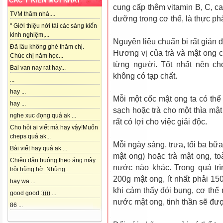
CÁC Ý KIẾN MỚI NHẤT
cung cấp thêm vitamin B, C, ca
TVM thăm nhà....
dưỡng trong cơ thể, là thực ph
" Giới thiệu nới tải các sáng kiến
kinh nghiệm,...
Nguyên liệu chuẩn bị rất giản 
Đã lâu không ghé thăm chị.
Hương vị của trà và mật ong có
Chúc chị năm học...
từng người. Tốt nhất nên c
Bai van nay rat hay...
không có tạp chất.
...
hay ...
Mỗi một cốc mật ong ta có th
hay ...
sạch hoặc trà cho một thìa mậ
nghe xuc đọng quá ak ...
rất có lợi cho việc giải độc.
Cho hỏi ai viết mà hay vậy!Muốn
cheps quá ak...
Mỗi ngày sáng, trưa, tối ba b
Bài viết hay quá ak ...
mật ong) hoặc trà mật ong, t
Chiều dần buông theo áng mây
nước nào khác. Trong quá tr
trôi hững hờ. Những...
200g mật ong, ít nhất phải 15
hay wa ...
khi cảm thấy đói bụng, cơ thể 
good good :)))) ...
nước mật ong, tinh thần sẽ được
86 ...