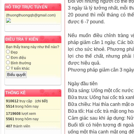
Đối với những người có thể t
HỖ TRỢ TRỰC TUYẾN
3 ngày là lý tưởng nhất, mỗi t
20 pound thì mỗi tháng có thể
(thuongthuongqb@gmail.com)
được 6 -7 pound.
Nếu muốn điều chỉnh tràng vị
ĐIỀU TRA Ý KIẾN
pháp giảm cân 1 ngày. Các bữa
Bạn thấy trang này như thế nào?
lợi cho sức khoẻ. Phương phá
Đẹp
lợi cho thể chất, nhưng phải
Đơn điệu
được hiệu quả.
Bình thường
Ý kiến khác
Phương pháp giảm cân 3 ngày
Ngày đầu tiên
Bữa sáng: Uống một cốc nước 
THỐNG KÊ
Bữa trưa: Uống hai cốc trà xan
910612
truy cập (
chi tiết
)
Bữa chiều: Hai thìa canh mật o
5514
trong hôm nay
Bữa tối: Hai cốc trà mật ong h
1719608
lượt xem
Cảm giác sau khi áp dụng: Nửa
5561
trong hôm nay
Buổi tối có hiện tượng đi ngoà
407
thành viên
uống một thìa canh mật ong để