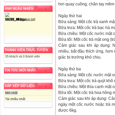
hơi quay cuồng, chân tay mềm
ẢNH NGẪU NHIÊN
Ngày thứ hai
Bữa sáng: Một cốc trà xanh mậ
Bữa trưa: Một cốc trà bạc hà m
Bữa chiều: Một cốc nước mật 
Bữa tối: Một cốc trà mật ong (tr
Cảm giác sau khi áp dụng: N
THÀNH VIÊN TRỰC TUYẾN
nhiều, bắt đầu thích ứng, hơn
35 khách và 0 thành viên
giác bị trướng khó chịu.
Ngày thứ ba
TIN TỨC MỚI NHẤT
Bữa sáng: Một cốc nước mật o
Bữa trưa: Một cốc trà quýt khô 
SẮP XẾP DỮ LIỆU
Bữa chiều: Một thìa canh mật o
Bữa tối: Một cốc trà hoa hồng 
Mới nhất
Cảm giác sau khi áp dụng: Cảm
Tải nhiều nhất
ngày một cốc nước hoặc trà m
được 6kg.