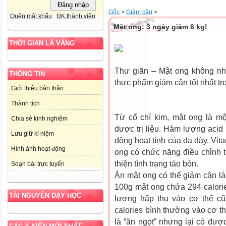
Gốc
>
Giảm cân
>
Quên mật khẩu
ĐK thành viên
Mật ong: 3 ngày giảm 6 kg!
THỜI GIAN LÀ VÀNG
Thư giãn – Mật ong không nh
THÔNG TIN
thực phẩm giảm cân tốt nhất tro
Giới thiệu bản thân
Thành tích
Từ cổ chí kim, mật ong là một
Chia sẻ kinh nghiệm
dược trị liệu. Hàm lượng acid 
Lưu giữ kỉ niệm
động hoạt tính của dạ dày. Vit
Hình ảnh hoạt động
ong có chức năng điều chỉnh tr
thiện tình trạng táo bón.
Soạn bài trực tuyến
Ăn mật ong có thể giảm cân là 
100g mật ong chứa 294 calorie
TÀI NGUYÊN DẠY HỌC
lượng hấp thụ vào cơ thể cũ
calories bình thường vào cơ th
là “ăn ngọt” nhưng lại có đượ