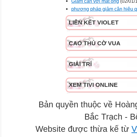
Giảm cân vơi mât ong
(02/01/
phương pháp giảm cân hiêu q
LIÊN KẾT VIOLET
CAO THỦ CỜ VUA
GIẢI TRÍ
XEM TIVI ONLINE
Bản quyền thuộc về Hoàn
Bắc Trạch - B
Website được thừa kế từ
V