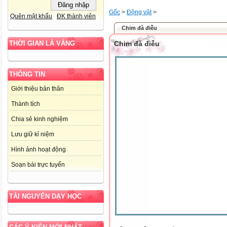
Gốc
>
Động vật
>
Quên mật khẩu
ĐK thành viên
Chim đà điễu
Chim đà điễu
THỜI GIAN LÀ VÀNG
THÔNG TIN
Giới thiệu bản thân
Thành tích
Chia sẻ kinh nghiệm
Lưu giữ kỉ niệm
Hình ảnh hoạt động
Soạn bài trực tuyến
TÀI NGUYÊN DẠY HỌC