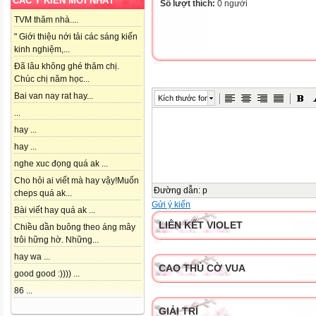
CÁC Ý KIẾN MỚI NHẤT
Số lượt thích:
0 người
TVM thăm nhà....
" Giới thiệu nới tải các sáng kiến
kinh nghiệm,...
Đã lâu không ghé thăm chị.
Chúc chị năm học...
Bai van nay rat hay...
Kích thước font
...
hay ...
hay ...
nghe xuc đọng quá ak ...
Cho hỏi ai viết mà hay vậy!Muốn
Đường dẫn
:
p
cheps quá ak...
Gửi ý kiến
Bài viết hay quá ak ...
LIÊN KẾT VIOLET
Chiều dần buông theo áng mây
trôi hững hờ. Những...
hay wa ...
CAO THỦ CỜ VUA
good good :)))) ...
86 ...
GIẢI TRÍ