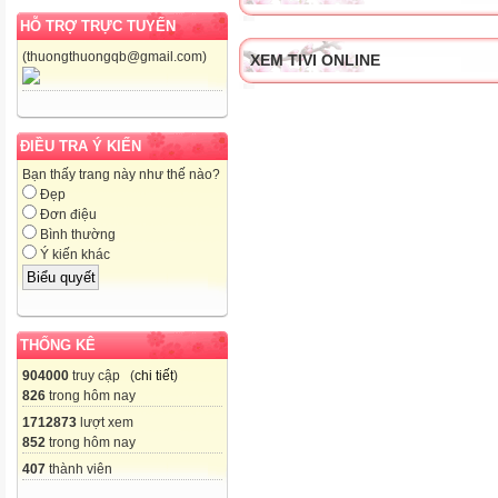
HỖ TRỢ TRỰC TUYẾN
(thuongthuongqb@gmail.com)
XEM TIVI ONLINE
ĐIỀU TRA Ý KIẾN
Bạn thấy trang này như thế nào?
Đẹp
Đơn điệu
Bình thường
Ý kiến khác
THỐNG KÊ
904000
truy cập (
chi tiết
)
826
trong hôm nay
1712873
lượt xem
852
trong hôm nay
407
thành viên