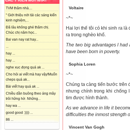
CÁC Ý KIẾN MỚI NHẤT
Voltaire
TVM thăm nhà....
" Giới thiệu nới tải các sáng kiến
~*~
kinh nghiệm,...
Đã lâu không ghé thăm chị.
Hai lợi thế tôi có khi sinh ra 
Chúc chị năm học...
ra trong nghèo khổ.
Bai van nay rat hay...
The two big advantages I had a
...
have been born in poverty.
hay ...
hay ...
Sophia Loren
nghe xuc đọng quá ak ...
~*~
Cho hỏi ai viết mà hay vậy!Muốn
cheps quá ak...
Chúng ta càng tiến bước trên 
Bài viết hay quá ak ...
nhưng chính trong khi chống 
Chiều dần buông theo áng mây
tim được hình thành.
trôi hững hờ. Những...
hay wa ...
As we advance in life it becomes
good good :)))) ...
difficulties the inmost strength 
86 ...
Vincent Van Gogh