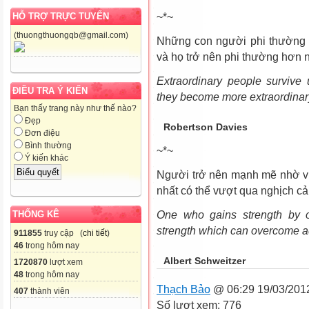
~*~
HỖ TRỢ TRỰC TUYẾN
(thuongthuongqb@gmail.com)
Những con người phi thường 
và họ trở nên phi thường hơn 
Extraordinary people survive 
ĐIỀU TRA Ý KIẾN
they become more extraordinary
Bạn thấy trang này như thế nào?
Đẹp
Robertson Davies
Đơn điệu
Bình thường
~*~
Ý kiến khác
Người trở nên mạnh mẽ nhờ v
nhất có thể vượt qua nghịch cả
THỐNG KÊ
One who gains strength by o
strength which can overcome ad
911855
truy cập (
chi tiết
)
46
trong hôm nay
Albert Schweitzer
1720870
lượt xem
48
trong hôm nay
Thạch Bảo
@ 06:29 19/03/201
407
thành viên
Số lượt xem: 776