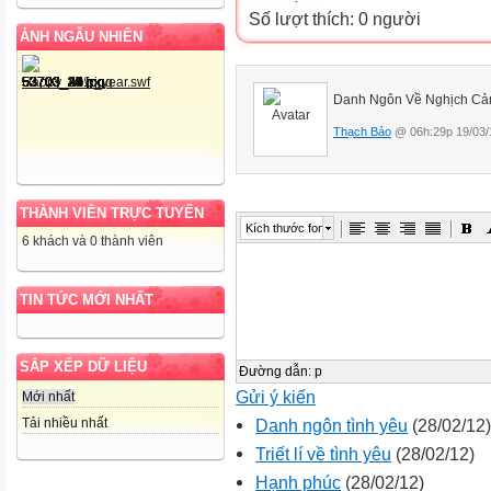
Số lượt thích: 0 người
ẢNH NGẪU NHIÊN
Danh Ngôn Về Nghịch Cả
Thạch Bảo
@ 06h:29p 19/03/
THÀNH VIÊN TRỰC TUYẾN
Kích thước font
6 khách và 0 thành viên
TIN TỨC MỚI NHẤT
SẮP XẾP DỮ LIỆU
Đường dẫn
:
p
Gửi ý kiến
Mới nhất
Tải nhiều nhất
Danh ngôn tình yêu
(28/02/12)
Triết lí về tình yêu
(28/02/12)
Hạnh phúc
(28/02/12)